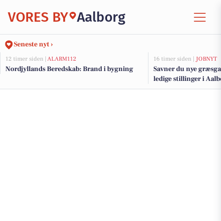
VORES BY
Aalborg
Seneste nyt ›
12 timer siden |
ALARM112
16 timer siden |
JOBNYT
Nordjyllands Beredskab: Brand i bygning
Savner du nye græsga
ledige stillinger i Aa