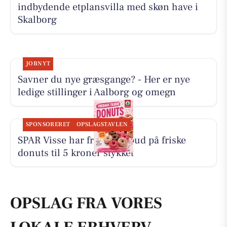
indbydende etplansvilla med skøn have i
Skalborg
JOBNYT
Savner du nye græsgange? - Her er nye
ledige stillinger i Aalborg og omegn
SPONSORERET
OPSLAGSTAVLEN
SPAR Visse har fredagstilbud på friske
donuts til 5 kroner stykket
OPSLAG FRA VORES