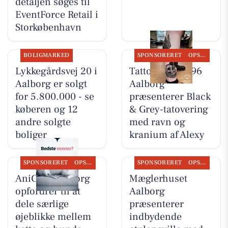
detaljen søges til
EventForce Retail i
Storkøbenhavn
BOLIGMARKED
SPONSORERET
OPSLAGSTAVLEN
Lykkegårdsvej 20 i
Tattoo Studio 96
Aalborg er solgt
Aalborg
for 5.800.000 - se
præsenterer Black
køberen og 12
& Grey-tatovering
andre solgte
med ravn og
boliger
kranium af Alexy
SPONSORERET
OPSLAGSTAVLEN
SPONSORERET
OPSLAGSTAVLEN
AniCura Aalborg
Mæglerhuset
opfordrer til at
Aalborg
dele særlige
præsenterer
øjeblikke mellem
indbydende