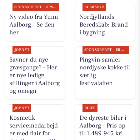
SPONSORERET
OPSLAGSTAVLEN
ALARM112
Ny video fra Yumi
Nordjyllands
Aalborg - Se den
Beredskab: Brand
her
i bygning
JOBNYT
SPONSORERET
ERHVERV
Savner du nye
Pingvin samler
græsgange? - Her
nordjyske kokke til
er nye ledige
særlig
stillinger i Aalborg
festivalaften
og omegn
JOBNYT
BILER
Kosmetik
De dyreste biler i
servicemedarbejd
Aalborg - Pris op
er med flair for
til 1.489.945 kr!