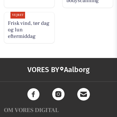
bodyscanning
VEJRET
Frisk vind, tør dag
og lun
eftermiddag
VORES BY
Aalborg
OM VORES DIGITAL