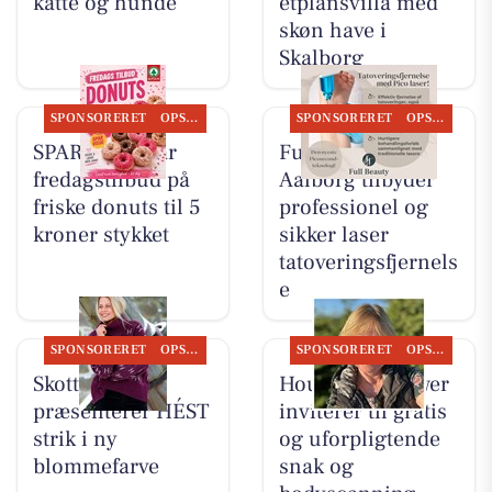
katte og hunde
etplansvilla med
skøn have i
Skalborg
SPONSORERET
OPSLAGSTAVLEN
SPONSORERET
OPSLAGSTAVLEN
SPAR Visse har
Full Beauty
fredagstilbud på
Aalborg tilbyder
friske donuts til 5
professionel og
kroner stykket
sikker laser
tatoveringsfjernels
e
SPONSORERET
OPSLAGSTAVLEN
SPONSORERET
OPSLAGSTAVLEN
Skott Aalborg
Houen Life Power
præsenterer HÉST
inviterer til gratis
strik i ny
og uforpligtende
blommefarve
snak og