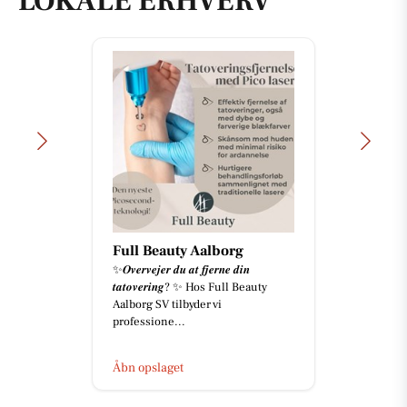
LOKALE ERHVERV
Full Beauty Aalborg
✨𝑶𝒗𝒆𝒓𝒗𝒆𝒋𝒆𝒓 𝒅𝒖 𝒂𝒕 𝒇𝒋𝒆𝒓𝒏𝒆 𝒅𝒊𝒏
𝒕𝒂𝒕𝒐𝒗𝒆𝒓𝒊𝒏𝒈? ✨ Hos Full Beauty
Aalborg SV tilbyder vi
professione...
Åbn opslaget