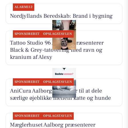
ALARM112
Nordjyllands Beredskab: Brand i bygning
SPONSORERET
OPSLAGSTAVLEN
Tattoo Studio 96 Aalborg præsenterer
Black & Grey-tatovering med ravn og
kranium af Alexy
SPONSORERET
OPSLAGSTAVLEN
AniCura Aalborg opfordrer til at dele
særlige øjeblikke mellem katte og hunde
SPONSORERET
OPSLAGSTAVLEN
Mæglerhuset Aalborg præsenterer