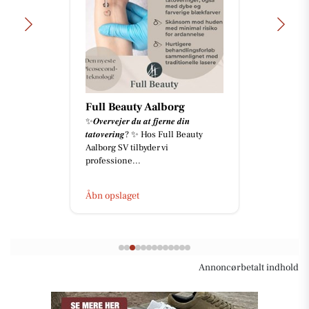
Full Beauty Aalborg
✨𝑶𝒗𝒆𝒓𝒗𝒆𝒋𝒆𝒓 𝒅𝒖 𝒂𝒕 𝒇𝒋𝒆𝒓𝒏𝒆 𝒅𝒊𝒏
𝒕𝒂𝒕𝒐𝒗𝒆𝒓𝒊𝒏𝒈? ✨ Hos Full Beauty
Aalborg SV tilbyder vi
professione...
Åbn opslaget
Annoncørbetalt indhold