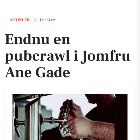
Endnu en pubcrawl i Jomfru Ane Gade
ARTIKLER
Det sker
Endnu en
pubcrawl i Jomfru
Ane Gade