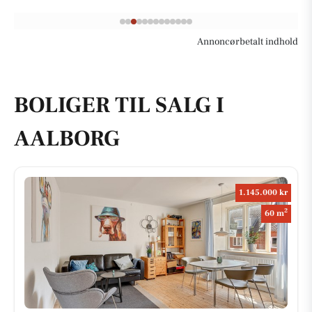
Annoncørbetalt indhold
BOLIGER TIL SALG I
AALBORG
1.145.000 kr
2
60 m