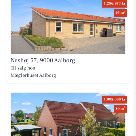
1.286.973 kr
2
96 m
Neshøj 57, 9000 Aalborg
Til salg hos
Mæglerhuset Aalborg
1.095.000 kr
2
80 m