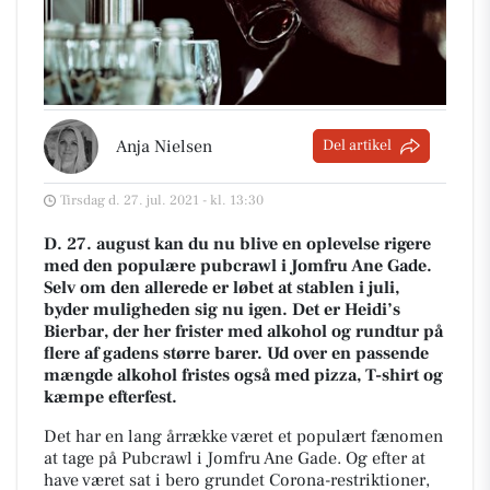
Anja Nielsen
Del artikel
Tirsdag d. 27. jul. 2021 - kl. 13:30
D. 27. august kan du nu blive en oplevelse rigere
med den populære pubcrawl i Jomfru Ane Gade.
Selv om den allerede er løbet at stablen i juli,
byder muligheden sig nu igen. Det er Heidi’s
Bierbar, der her frister med alkohol og rundtur på
flere af gadens større barer. Ud over en passende
mængde alkohol fristes også med pizza, T-shirt og
kæmpe efterfest.
Det har en lang årrække været et populært fænomen
at tage på Pubcrawl i Jomfru Ane Gade. Og efter at
have været sat i bero grundet Corona-restriktioner,