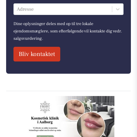
Adresse
Dine oplysninger deles med op til tre lokale
ejendomsmæglere, som efterfølgende vil kontakte dig vedr.
salgsvurdering.
Bliv kontaktet