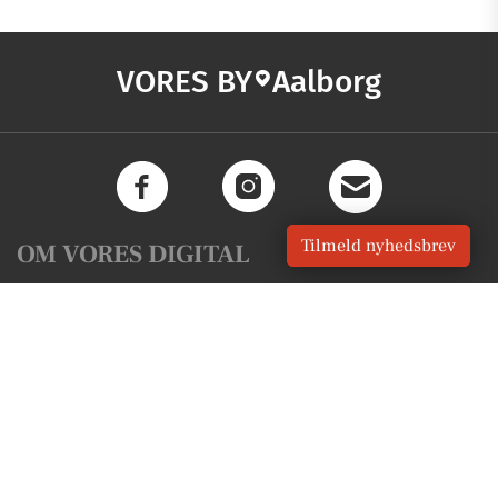
VORES BY
Aalborg
Tilmeld nyhedsbrev
OM VORES DIGITAL
Om os
For annoncører
Vilkår og Privatlivspolitik
Kontakt VORES Digital
Administrer samtykke