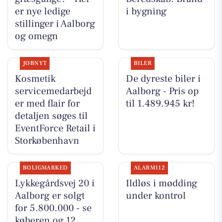
er nye ledige
i bygning
stillinger i Aalborg
og omegn
JOBNYT
BILER
Kosmetik
De dyreste biler i
servicemedarbejd
Aalborg - Pris op
er med flair for
til 1.489.945 kr!
detaljen søges til
EventForce Retail i
Storkøbenhavn
BOLIGMARKED
ALARM112
Lykkegårdsvej 20 i
Ildløs i mødding
Aalborg er solgt
under kontrol
for 5.800.000 - se
køberen og 12