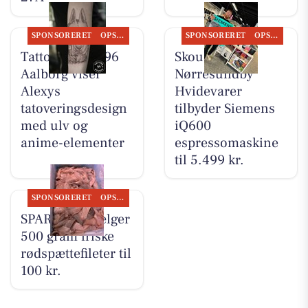
SPONSORERET
OPSLAGSTAVLEN
SPONSORERET
OPSLAGSTAVLEN
Tattoo Studio 96
Skousen
Aalborg viser
Nørresundby
Alexys
Hvidevarer
tatoveringsdesign
tilbyder Siemens
med ulv og
iQ600
anime-elementer
espressomaskine
til 5.499 kr.
SPONSORERET
OPSLAGSTAVLEN
SPAR Visse sælger
500 gram friske
rødspættefileter til
100 kr.