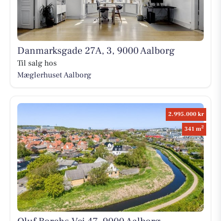
Danmarksgade 27A, 3, 9000 Aalborg
Til salg hos
Mæglerhuset Aalborg
2.995.000 kr
2
341 m