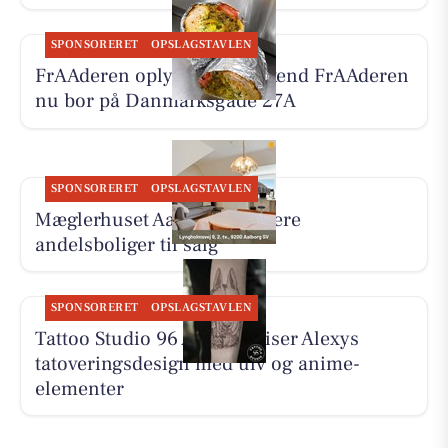
SPONSORERET
OPSLAGSTAVLEN
FrAAderen oplyser, at Weekend FrAAderen
nu bor på Danmarksgade 27A
SPONSORERET
OPSLAGSTAVLEN
Mæglerhuset Aalborg har flere
andelsboliger til salg
SPONSORERET
OPSLAGSTAVLEN
Tattoo Studio 96 Aalborg viser Alexys
tatoveringsdesign med ulv og anime-
elementer