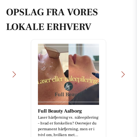
OPSLAG FRA VORES
LOKALE ERHVERV
Full Beauty Aalborg
Laser hårfjerning vs. nåleepilering
– hvad er forskellen? Overvejer du
permanent hårfjerning, men er i
tvivl om, hvilken met...