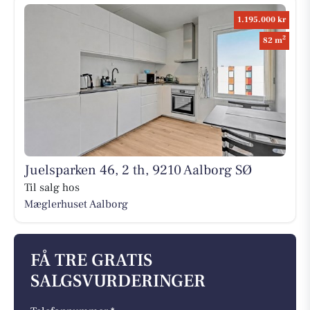
1.195.000 kr
2
82 m
Juelsparken 46, 2 th, 9210 Aalborg SØ
Til salg hos
Mæglerhuset Aalborg
FÅ TRE GRATIS
SALGSVURDERINGER