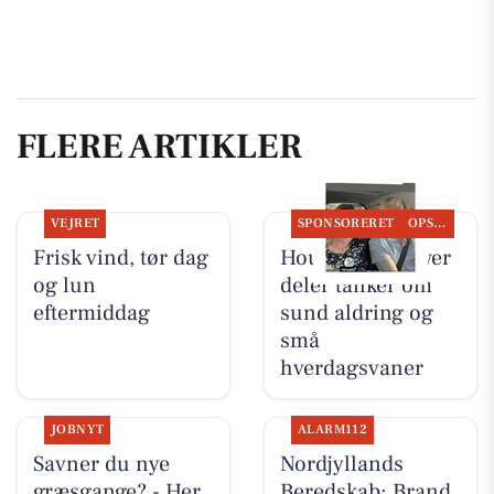
FLERE ARTIKLER
VEJRET
SPONSORERET
OPSLAGSTAVLEN
Frisk vind, tør dag
Houen Life Power
og lun
deler tanker om
eftermiddag
sund aldring og
små
hverdagsvaner
JOBNYT
ALARM112
Savner du nye
Nordjyllands
græsgange? - Her
Beredskab: Brand