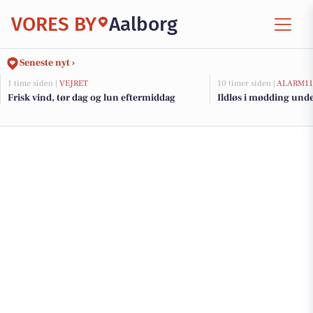
VORES BY
Aalborg
Seneste nyt ›
1 time siden |
VEJRET
10 timer siden |
ALARM11
Frisk vind, tør dag og lun eftermiddag
Ildløs i mødding und