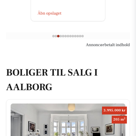
Åbn opslaget
Annoncørbetalt indhold
BOLIGER TIL SALG I
AALBORG
3.995.000 kr
2
205 m