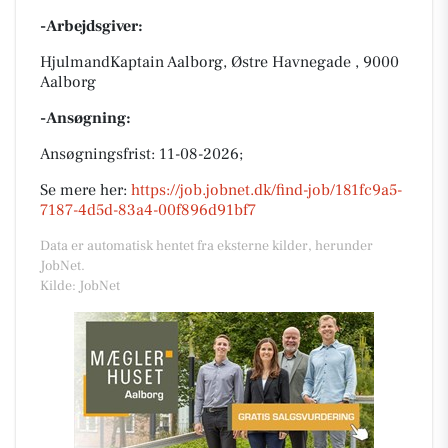
-Arbejdsgiver:
HjulmandKaptain Aalborg, Østre Havnegade , 9000
Aalborg
-Ansøgning:
Ansøgningsfrist: 11-08-2026;
Se mere her:
https://job.jobnet.dk/find-job/181fc9a5-
7187-4d5d-83a4-00f896d91bf7
Data er automatisk hentet fra eksterne kilder, herunder
JobNet.
Kilde: JobNet