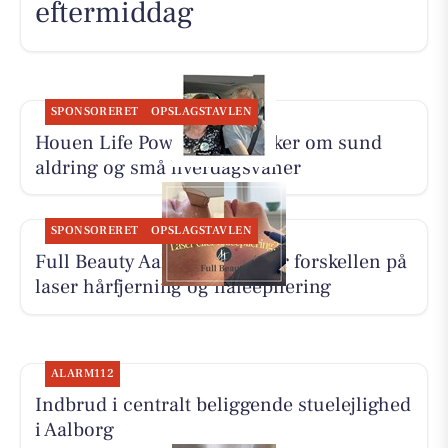
eftermiddag
SPONSORERET
OPSLAGSTAVLEN
Houen Life Power deler tanker om sund
aldring og små hverdagsvaner
SPONSORERET
OPSLAGSTAVLEN
Full Beauty Aalborg forklarer forskellen på
laser hårfjerning og nåleepilering
ALARM112
Indbrud i centralt beliggende stuelejlighed
i Aalborg