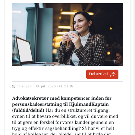
Del artikel
Onsdag d. 08. jul. 2026 - kl. 21:18
Advokatsekretær med kompetencer inden for
personskadeerstatning til HjulmandKaptain
(fuldtid/deltid)
Har du en struktureret tilgang,
evnen til at bevare overblikket, og vil du være med
til at gøre en forskel for vores kunder gennem en
tryg og effektiv sagsbehandling? Så har vi et helt
hold af kollegaer, der glæder sig til at byde dig