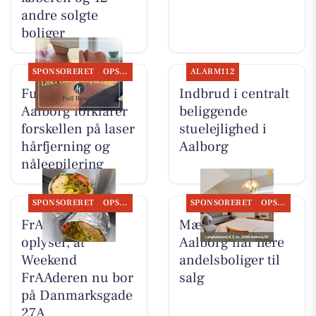
andre solgte
boliger
SPONSORERET
OPSLAGSTAVLEN
ALARM112
Full Beauty
Indbrud i centralt
Aalborg forklarer
beliggende
forskellen på laser
stuelejlighed i
hårfjerning og
Aalborg
nåleepilering
SPONSORERET
OPSLAGSTAVLEN
SPONSORERET
OPSLAGSTAVLEN
FrAAderen
Mæglerhuset
oplyser, at
Aalborg har flere
Weekend
andelsboliger til
FrAAderen nu bor
salg
på Danmarksgade
27A