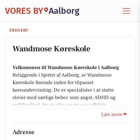
VORES BY
Aalborg
Wandmose Køreskole
ERHVERV
Wandmose Køreskole
Velkommen til Wandmose Køreskole i Aalborg
Beliggende i hjertet af Aalborg, er Wandmose
Køreskole førende inden for tilpasset
køreundervisning. De er specialister i at støtte
elever med særlige behov som angst, ADHD og
ordblindhed, for at sikre en tryg og effektiv
læringsoplevelse. Fra almindelig køreundervisning
Læs mere
til generhvervelse af kørekort, tilbyder de fleksible
løsninger tilpasset den enkelte elevs behov. Besøg
Adresse
deres
hjemmeside
for yderligere information om