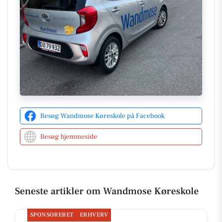
teoriundervisning og det meste af kørslen, uden at
gå på kompromis med tryghed eller kvalitet.
Turboholdet henvender sig til elever, der ønsker at
tage et stort skridt mod kørekortet i sommerferien.
Undervisningslokalet er lettilgængeligt, med et
busstoppested lige udenfor, hvilket gør det bekvemt
for alle. Prisen for turboholdet er 13.295 kroner. Den
fleksible undervisning inkluderer muligheden for at
vælge mellem manuelt eller automatgear - en
mulighed der sikrer, at eleverne får den bedst
Besøg Wandmose Køreskole på Facebook
mulige start.
Besøg hjemmeside
For mere information, kan interesserede kontakte
Jan Wandmose direkte på
jan@wandmose.dk
eller
tlf. 20969329. Følg med i de seneste nyheder og
opdateringer på deres
Facebookside
.
Seneste artikler om Wandmose Køreskole
SPONSORERET
ERHVERV