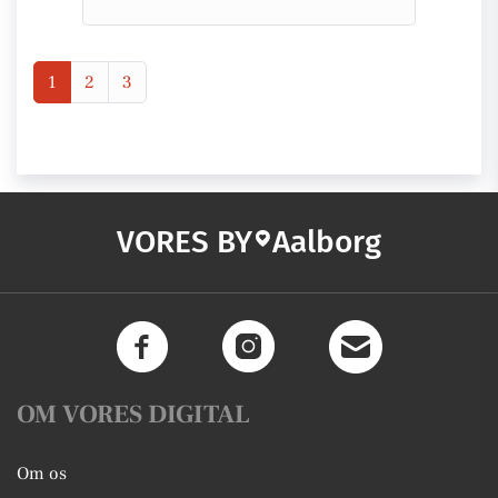
1
2
3
VORES BY
Aalborg
OM VORES DIGITAL
Om os