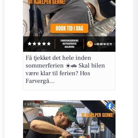
Få tjekket det hele inden
sommerferien ☀️🚗 Skal bilen
være klar til ferien? Hos
Farvergå...
2. juli 2026