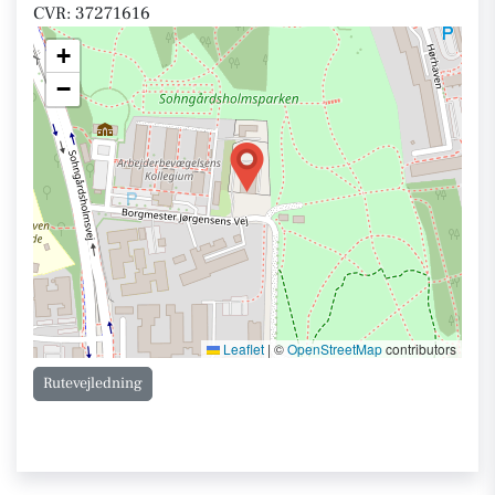
CVR: 37271616
+
−
Leaflet
|
©
OpenStreetMap
contributors
Rutevejledning