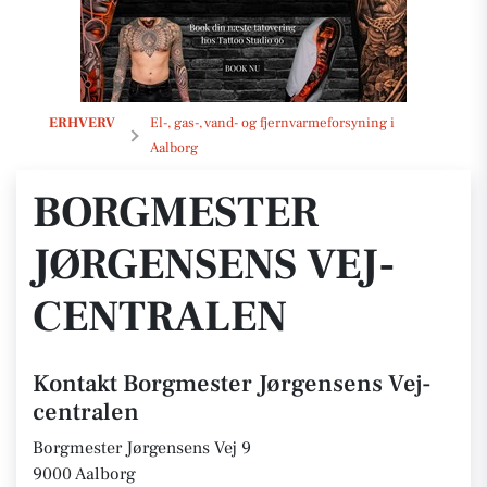
Borgmester Jørgensens Vej-centralen
ERHVERV
El-, gas-, vand- og fjernvarmeforsyning i
Aalborg
BORGMESTER
JØRGENSENS VEJ-
CENTRALEN
Kontakt Borgmester Jørgensens Vej-
centralen
Borgmester Jørgensens Vej 9
9000 Aalborg