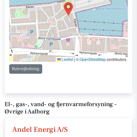
Leaflet
|
©
OpenStreetMap
contributors
Rutevejledning
El-, gas-, vand- og fjernvarmeforsyning -
Øvrige i Aalborg
Andel Energi A/S