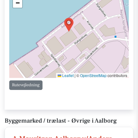
−
Leaflet
|
©
OpenStreetMap
contributors
Rutevejledning
Byggemarked / trælast - Øvrige i Aalborg