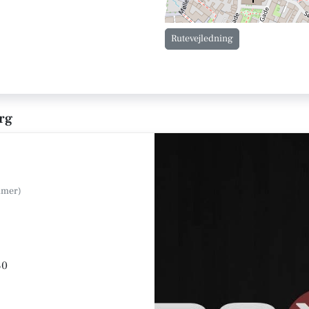
Rutevejledning
rg
30