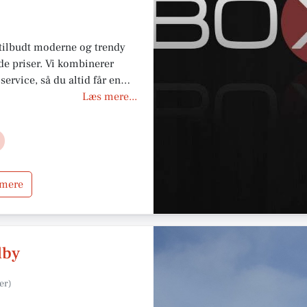
tilbudt moderne og trendy
ode priser. Vi kombinerer
ervice, så du altid får en
evelse.
Læs mere...
 mere
dby