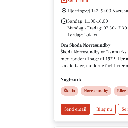
Send email
Hjørringvej 142, 9400 Nørres
Søndag: 11.00-16.00
Mandag - Fredag: 07.30-17.30
Lørdag: Lukket
Om Skoda Nørresundby:
Škoda Nørresundby er Danmarks 
med rødder tilbage til 1972. Her
specialister, moderne facilitete
kundeservice. Med et topmoderne
modelprogram og stærkt lokalt e
Nøgleord:
kvalitet i både bilkøb og service.
Škoda
Nørresundby
Biler
Send email
Ring nu
Se