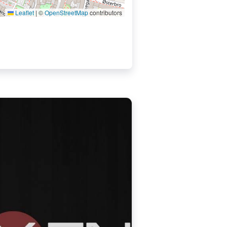
Leaflet
|
©
OpenStreetMap
contributors