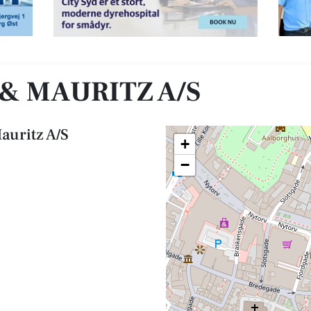
& MAURITZ A/S
auritz A/S
+
−