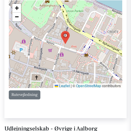
+
−
Leaflet
|
©
OpenStreetMap
contributors
Rutevejledning
Udlejningselskab - Øvrige i Aalborg