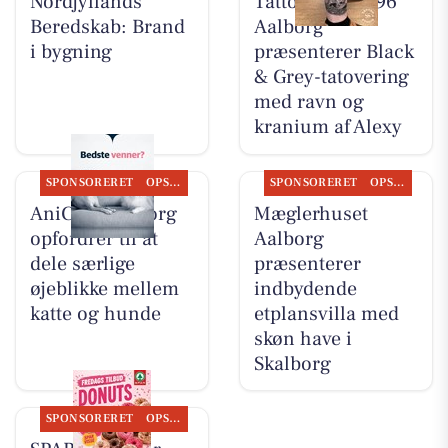
Nordjyllands
Tattoo Studio 96
Beredskab: Brand
Aalborg
i bygning
præsenterer Black
& Grey-tatovering
med ravn og
kranium af Alexy
SPONSORERET
OPSLAGSTAVLEN
SPONSORERET
OPSLAGSTAVLEN
AniCura Aalborg
Mæglerhuset
opfordrer til at
Aalborg
dele særlige
præsenterer
øjeblikke mellem
indbydende
katte og hunde
etplansvilla med
skøn have i
Skalborg
SPONSORERET
OPSLAGSTAVLEN