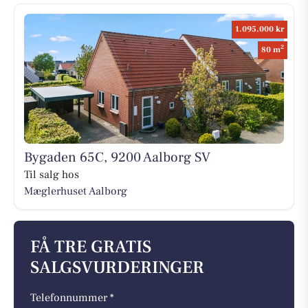
1.095.000 kr
2
80 m
Bygaden 65C, 9200 Aalborg SV
Til salg hos
Mæglerhuset Aalborg
FÅ TRE GRATIS
SALGSVURDERINGER
Telefonnummer *