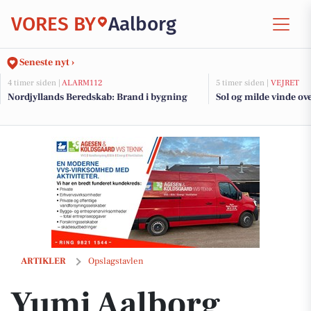
VORES BY
Aalborg
Seneste nyt ›
4 timer siden |
ALARM112
5 timer siden |
VEJRET
Nordjyllands Beredskab: Brand i bygning
Sol og milde vinde ov
Yumi Aalborg udlodder sushi ad libitum til 2 personer
ARTIKLER
Opslagstavlen
Yumi Aalborg