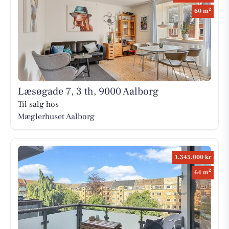
2
60 m
Læsøgade 7, 3 th, 9000 Aalborg
Til salg hos
Mæglerhuset Aalborg
1.345.000 kr
2
64 m