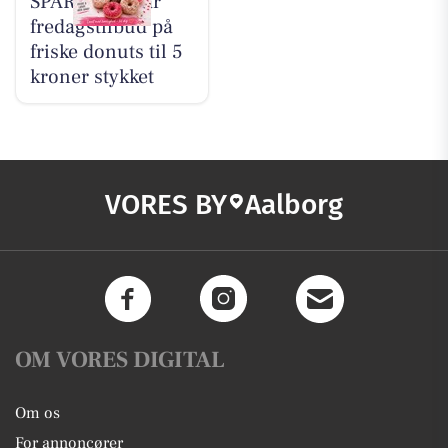
SPAR Visse har
fredagstilbud på
friske donuts til 5
kroner stykket
VORES BY
Aalborg
OM VORES DIGITAL
Om os
For annoncører