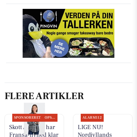
FLERE ARTIKLER
SPONSORERET
OPSLAGSTAVLEN
ALARM112
Skott Aalborg har
LIGE NU!
Fransa-nyhed klar
Nordjyllands