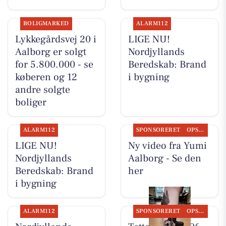
BOLIGMARKED
ALARM112
Lykkegårdsvej 20 i
LIGE NU!
Aalborg er solgt
Nordjyllands
for 5.800.000 - se
Beredskab: Brand
køberen og 12
i bygning
andre solgte
boliger
ALARM112
SPONSORERET
OPSLAGSTAVLEN
LIGE NU!
Ny video fra Yumi
Nordjyllands
Aalborg - Se den
Beredskab: Brand
her
i bygning
ALARM112
SPONSORERET
OPSLAGSTAVLEN