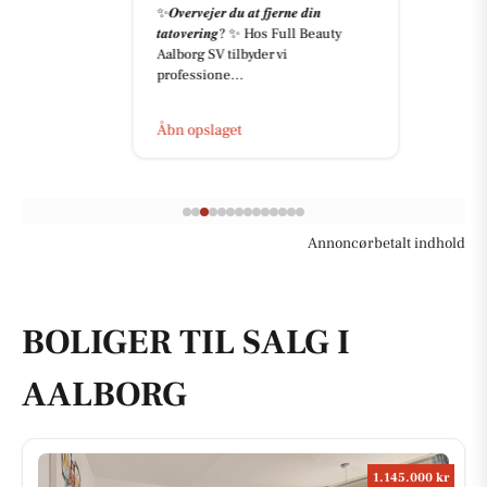
✨𝑶𝒗𝒆𝒓𝒗𝒆𝒋𝒆𝒓 𝒅𝒖 𝒂𝒕 𝒇𝒋𝒆𝒓𝒏𝒆 𝒅𝒊𝒏
𝒕𝒂𝒕𝒐𝒗𝒆𝒓𝒊𝒏𝒈? ✨ Hos Full Beauty
Aalborg SV tilbyder vi
professione...
Åbn opslaget
Annoncørbetalt indhold
BOLIGER TIL SALG I
AALBORG
1.145.000 kr