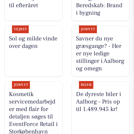
til efteråret
Beredskab: Brand
i bygning
VEJRET
JOBNYT
Sol og milde vinde
Savner du nye
over dagen
græsgange? - Her
er nye ledige
stillinger i Aalborg
og omegn
JOBNYT
BILER
Kosmetik
De dyreste biler i
servicemedarbejd
Aalborg - Pris op
er med flair for
til 1.489.945 kr!
detaljen søges til
EventForce Retail i
Storkøbenhavn