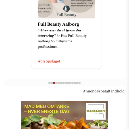
Full Beauty Aalborg
✨𝑶𝒗𝒆𝒓𝒗𝒆𝒋𝒆𝒓 𝒅𝒖 𝒂𝒕 𝒇𝒋𝒆𝒓𝒏𝒆 𝒅𝒊𝒏
𝒕𝒂𝒕𝒐𝒗𝒆𝒓𝒊𝒏𝒈? ✨ Hos Full Beauty
Aalborg SV tilbyder vi
professione...
Åbn opslaget
Annoncørbetalt indhold