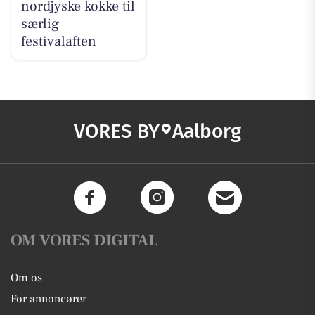
nordjyske kokke til
særlig
festivalaften
VORES BY
Aalborg
OM VORES DIGITAL
Om os
For annoncører