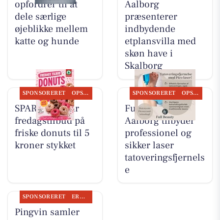
opfordrer til at
Aalborg
dele særlige
præsenterer
øjeblikke mellem
indbydende
katte og hunde
etplansvilla med
skøn have i
Skalborg
SPONSORERET
OPSLAGSTAVLEN
SPONSORERET
OPSLAGSTAVLEN
SPAR Visse har
Full Beauty
fredagstilbud på
Aalborg tilbyder
friske donuts til 5
professionel og
kroner stykket
sikker laser
tatoveringsfjernels
e
SPONSORERET
ERHVERV
Pingvin samler