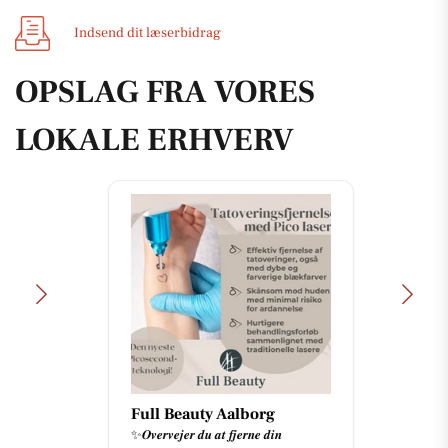
Indsend dit læserbidrag
OPSLAG FRA VORES
LOKALE ERHVERV
Full Beauty Aalborg
✨𝑶𝒗𝒆𝒓𝒗𝒆𝒋𝒆𝒓 𝒅𝒖 𝒂𝒕 𝒇𝒋𝒆𝒓𝒏𝒆 𝒅𝒊𝒏