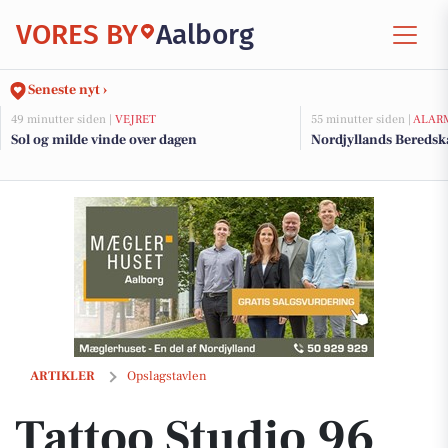
VORES BY
Aalborg
Seneste nyt ›
49 minutter siden |
VEJRET
55 minutter siden |
ALAR
Sol og milde vinde over dagen
Nordjyllands Beredsk
Tattoo Studio 96 viser et elegant fine line design med botaniske detal
ARTIKLER
Opslagstavlen
Tattoo Studio 96