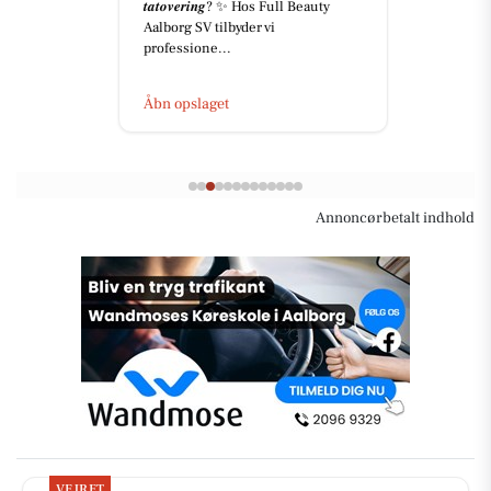
𝒕𝒂𝒕𝒐𝒗𝒆𝒓𝒊𝒏𝒈? ✨ Hos Full Beauty
Aalborg SV tilbyder vi
professione...
Åbn opslaget
Annoncørbetalt indhold
VEJRET