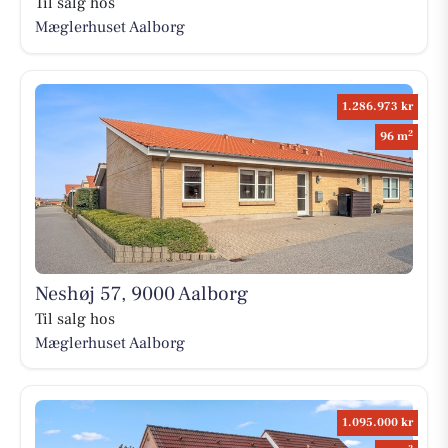
Til salg hos
Mæglerhuset Aalborg
1.286.973 kr
2
96 m
Neshøj 57, 9000 Aalborg
Til salg hos
Mæglerhuset Aalborg
1.095.000 kr