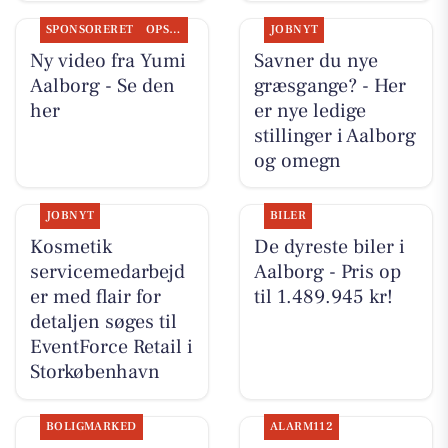
SPONSORERET
OPSLAGSTAVLEN
JOBNYT
Ny video fra Yumi
Savner du nye
Aalborg - Se den
græsgange? - Her
her
er nye ledige
stillinger i Aalborg
og omegn
JOBNYT
BILER
Kosmetik
De dyreste biler i
servicemedarbejd
Aalborg - Pris op
er med flair for
til 1.489.945 kr!
detaljen søges til
EventForce Retail i
Storkøbenhavn
BOLIGMARKED
ALARM112