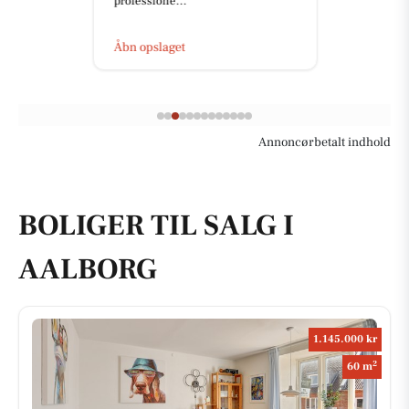
professione...
Åbn opslaget
Annoncørbetalt indhold
BOLIGER TIL SALG I
AALBORG
1.145.000 kr
2
60 m