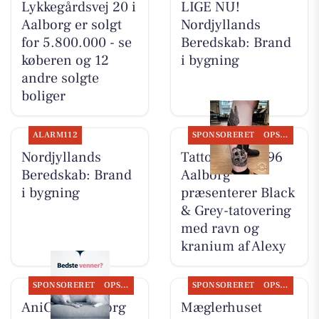
Lykkegårdsvej 20 i
LIGE NU!
Aalborg er solgt
Nordjyllands
for 5.800.000 - se
Beredskab: Brand
køberen og 12
i bygning
andre solgte
boliger
ALARM112
SPONSORERET
OPSLAGSTAVLEN
Nordjyllands
Tattoo Studio 96
Beredskab: Brand
Aalborg
i bygning
præsenterer Black
& Grey-tatovering
med ravn og
kranium af Alexy
SPONSORERET
OPSLAGSTAVLEN
SPONSORERET
OPSLAGSTAVLEN
AniCura Aalborg
Mæglerhuset