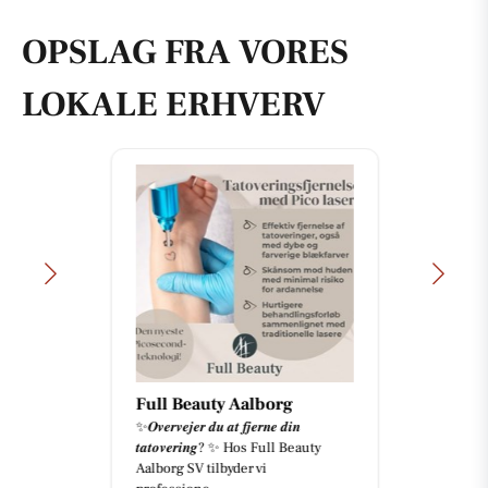
OPSLAG FRA VORES
LOKALE ERHVERV
Full Beauty Aalborg
✨𝑶𝒗𝒆𝒓𝒗𝒆𝒋𝒆𝒓 𝒅𝒖 𝒂𝒕 𝒇𝒋𝒆𝒓𝒏𝒆 𝒅𝒊𝒏
𝒕𝒂𝒕𝒐𝒗𝒆𝒓𝒊𝒏𝒈? ✨ Hos Full Beauty
Aalborg SV tilbyder vi