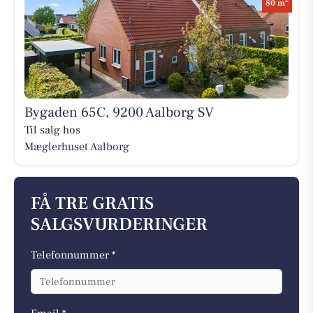
2
80 m
Bygaden 65C, 9200 Aalborg SV
Til salg hos
Mæglerhuset Aalborg
FÅ TRE GRATIS
SALGSVURDERINGER
Telefonnummer *