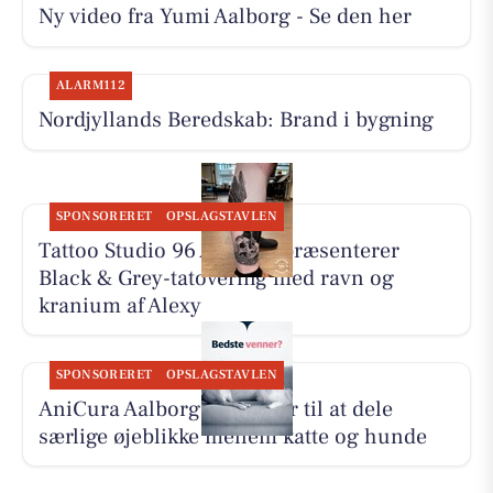
Ny video fra Yumi Aalborg - Se den her
ALARM112
Nordjyllands Beredskab: Brand i bygning
SPONSORERET
OPSLAGSTAVLEN
Tattoo Studio 96 Aalborg præsenterer
Black & Grey-tatovering med ravn og
kranium af Alexy
SPONSORERET
OPSLAGSTAVLEN
AniCura Aalborg opfordrer til at dele
særlige øjeblikke mellem katte og hunde