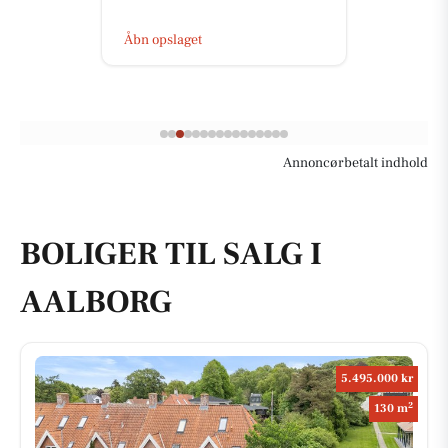
Åbn opslaget
Annoncørbetalt indhold
BOLIGER TIL SALG I
AALBORG
5.495.000 kr
2
130 m