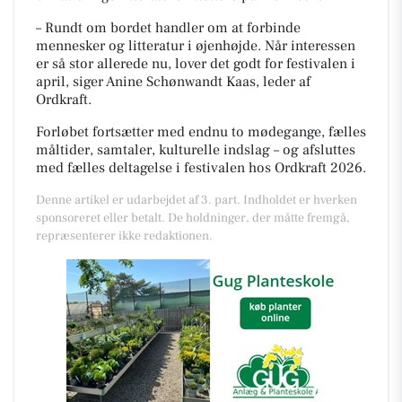
– Rundt om bordet handler om at forbinde
mennesker og litteratur i øjenhøjde. Når interessen
er så stor allerede nu, lover det godt for festivalen i
april, siger Anine Schønwandt Kaas, leder af
Ordkraft.
Forløbet fortsætter med endnu to mødegange, fælles
måltider, samtaler, kulturelle indslag – og afsluttes
med fælles deltagelse i festivalen hos Ordkraft 2026.
Denne artikel er udarbejdet af 3. part. Indholdet er hverken
sponsoreret eller betalt. De holdninger, der måtte fremgå,
repræsenterer ikke redaktionen.