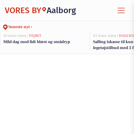
VORES BY
Aalborg
Seneste nyt ›
10 timer siden |
VEJRET
23 timer siden |
DAGLIG
Mild dag med lidt blæst og smådryp
Salling iskasse til kun
legetøjstilbud med 3 