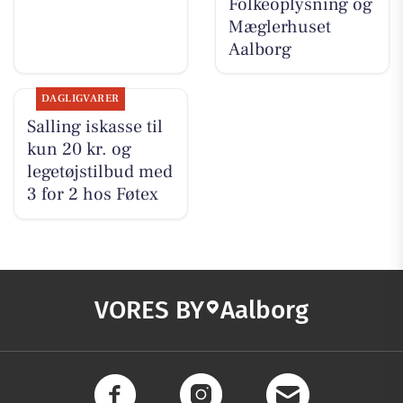
Folkeoplysning og
Mæglerhuset
Aalborg
DAGLIGVARER
Salling iskasse til
kun 20 kr. og
legetøjstilbud med
3 for 2 hos Føtex
VORES BY
Aalborg