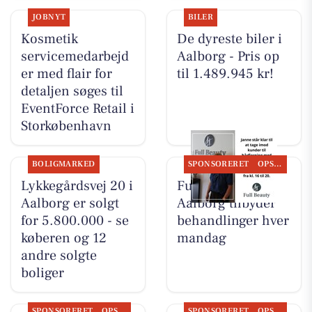
JOBNYT
BILER
Kosmetik
De dyreste biler i
servicemedarbejd
Aalborg - Pris op
er med flair for
til 1.489.945 kr!
detaljen søges til
EventForce Retail i
Storkøbenhavn
BOLIGMARKED
SPONSORERET
OPSLAGSTAVLEN
Lykkegårdsvej 20 i
Full Beauty
Aalborg er solgt
Aalborg tilbyder
for 5.800.000 - se
behandlinger hver
køberen og 12
mandag
andre solgte
boliger
SPONSORERET
OPSLAGSTAVLEN
SPONSORERET
OPSLAGSTAVLEN