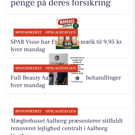
penge på deres forsikring
SPONSORERET
OPSLAGSTAVLEN
SPAR Visse har First Price-mælk til 9,95 kr.
hver mandag
SPONSORERET
OPSLAGSTAVLEN
Full Beauty Aalborg tilbyder behandlinger
hver mandag
SPONSORERET
OPSLAGSTAVLEN
Mæglerhuset Aalborg præsenterer stilfuldt
renoveret lejlighed centralt i Aalborg