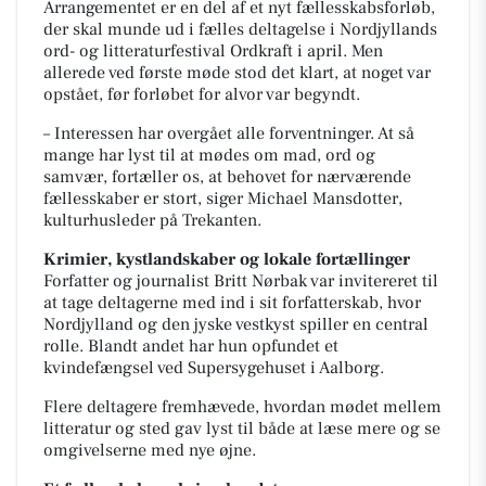
Arrangementet er en del af et nyt fællesskabsforløb,
der skal munde ud i fælles deltagelse i Nordjyllands
ord- og litteraturfestival Ordkraft i april. Men
allerede ved første møde stod det klart, at noget var
opstået, før forløbet for alvor var begyndt.
– Interessen har overgået alle forventninger. At så
mange har lyst til at mødes om mad, ord og
samvær, fortæller os, at behovet for nærværende
fællesskaber er stort, siger Michael Mansdotter,
kulturhusleder på Trekanten.
Krimier, kystlandskaber og lokale fortællinger
Forfatter og journalist Britt Nørbak var invitereret til
at tage deltagerne med ind i sit forfatterskab, hvor
Nordjylland og den jyske vestkyst spiller en central
rolle. Blandt andet har hun opfundet et
kvindefængsel ved Supersygehuset i Aalborg.
Flere deltagere fremhævede, hvordan mødet mellem
litteratur og sted gav lyst til både at læse mere og se
omgivelserne med nye øjne.