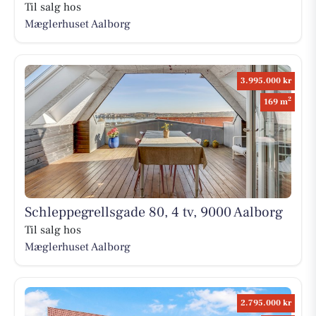
Til salg hos
Mæglerhuset Aalborg
3.995.000 kr
2
169 m
Schleppegrellsgade 80, 4 tv, 9000 Aalborg
Til salg hos
Mæglerhuset Aalborg
2.795.000 kr