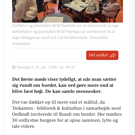
Forfatter og journalist Britt Nørbak var invitereret til at tage
deForfatter og journalist Britt Nørbak var invitereret til at
tage deltagerne med ind i sit forfatterskab. Pressefoto
Trekanten
Del artikel
Torsdag d. 22. jan. 2026 - kl. 09:31
Det første møde viser tydeligt, at når man sætter
sig rundt om bordet, kan ord gøre mere end at
blive læst højt. De kan samle mennesker.
Der var dækket op til mere end et måltid, da
Trekanten - bibliotek & kulturhus i samarbejde med
Ordkraft inviterede til Rundt om bordet. Her mødtes
30 ordlystne borgere for at spise sammen, lytte og
tale videre.