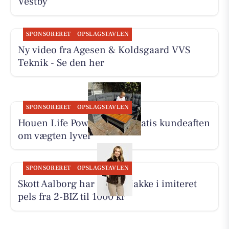
Vestby
SPONSORERET
OPSLAGSTAVLEN
Ny video fra Agesen & Koldsgaard VVS
Teknik - Se den her
SPONSORERET
OPSLAGSTAVLEN
Houen Life Power holder gratis kundeaften
om vægten lyver
SPONSORERET
OPSLAGSTAVLEN
Skott Aalborg har ny kort jakke i imiteret
pels fra 2-BIZ til 1000 kr