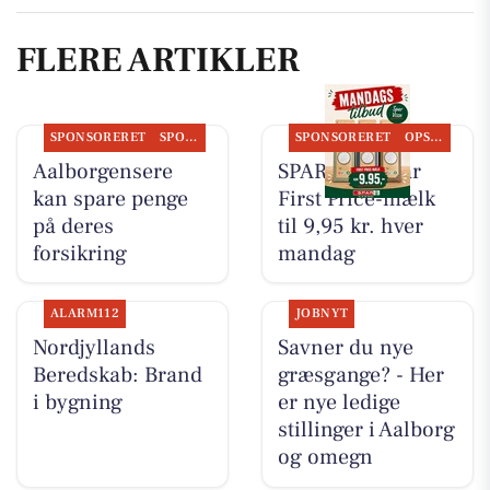
FLERE ARTIKLER
SPONSORERET
SPONSORERET INDHOLD
SPONSORERET
OPSLAGSTAVLEN
Aalborgensere
SPAR Visse har
kan spare penge
First Price-mælk
på deres
til 9,95 kr. hver
forsikring
mandag
ALARM112
JOBNYT
Nordjyllands
Savner du nye
Beredskab: Brand
græsgange? - Her
i bygning
er nye ledige
stillinger i Aalborg
og omegn