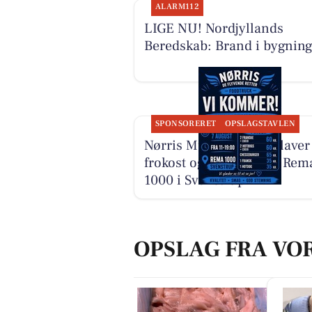
ALARM112
LIGE NU! Nordjyllands
Beredskab: Brand i bygnin
SPONSORERET
OPSLAGSTAVLEN
Nørris Multifirma ApS laver
frokost og aftensmad i Rem
1000 i Svenstrup
OPSLAG FRA VO