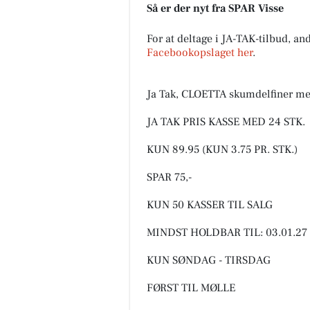
Så er der nyt fra SPAR Visse
For at deltage i JA-TAK-tilbud, an
Facebookopslaget her
.
FrAAderen - Kastetvej
🚨Kastetvej holder lukket ons
🚨 Grundet en ond hveps og e
Ja Tak, CLOETTA skumdelfiner m
læbe, der tydeligvis reagerer
voldsomt på sådanne angreb, h
JA TAK PRIS KASSE MED 24 STK.
KUN 89.95 (KUN 3.75 PR. STK.)
Åbn opslaget
SPAR 75,-
KUN 50 KASSER TIL SALG
MINDST HOLDBAR TIL: 03.01.27
KUN SØNDAG - TIRSDAG
FØRST TIL MØLLE