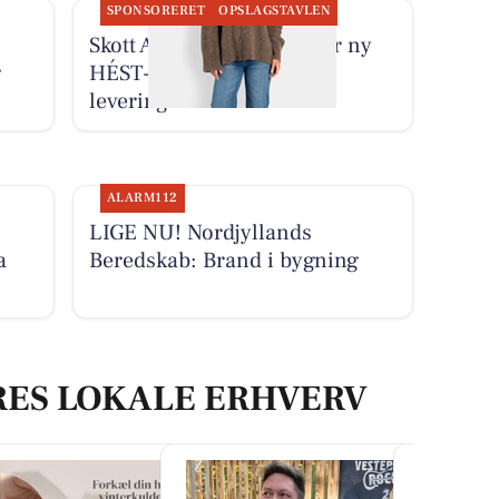
SPONSORERET
OPSLAGSTAVLEN
Skott Aalborg præsenterer ny
g
HÉST-strik med fragtfri
levering
ALARM112
LIGE NU! Nordjyllands
a
Beredskab: Brand i bygning
RES LOKALE ERHVERV