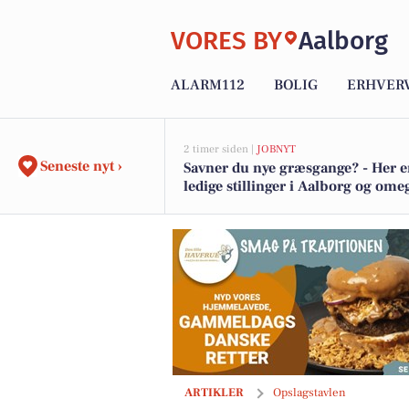
VORES BY
Aalborg
ALARM112
BOLIG
ERHVER
2 timer siden |
JOBNYT
Seneste nyt ›
Savner du nye græsgange? - Her e
ledige stillinger i Aalborg og ome
SPAR Visse tilbyder Ja tak-kasse med 24
ARTIKLER
Opslagstavlen