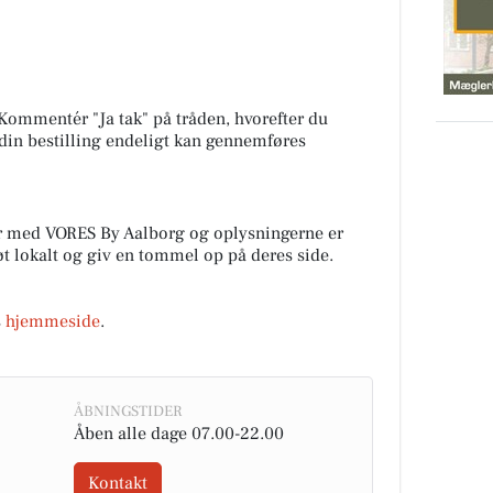
ommentér "Ja tak" på tråden, hvorefter du
 din bestilling endeligt kan gennemføres
r med VORES By Aalborg og oplysningerne er
tøt lokalt og giv en tommel op på deres side.
s
hjemmeside
.
ÅBNINGSTIDER
Åben alle dage 07.00-22.00
Kontakt