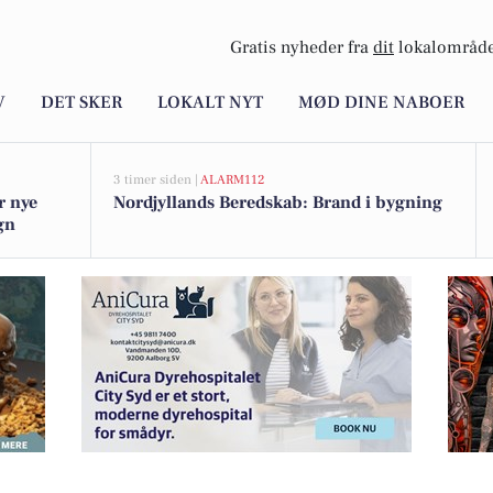
Gratis nyheder fra
dit
lokalområde
V
DET SKER
LOKALT NYT
MØD DINE NABOER
3 timer siden |
ALARM112
r nye
Nordjyllands Beredskab: Brand i bygning
gn
 Cloetta skumdelfiner til 89,95 kr.