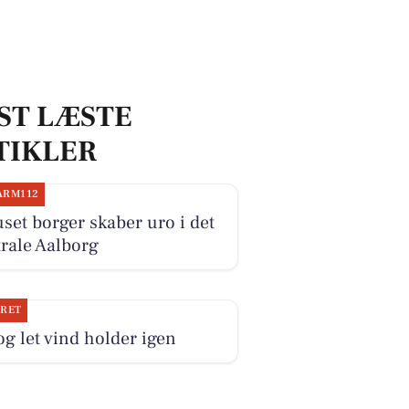
ST LÆSTE
TIKLER
ARM112
set borger skaber uro i det
rale Aalborg
JRET
og let vind holder igen