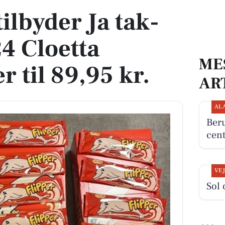
ilbyder Ja tak-
4 Cloetta
ME
 til 89,95 kr.
AR
AL
Beru
cent
VE
Sol 