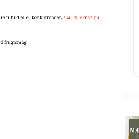
dre tilbud eller konkurrencer,
skal du skrive på
SPAR Visse
dag
🐟🐟 JA TAK LÆKKER FRISK
n
FERSK FISK 🤑🤑🤑 PRISEN ER
ed frugtsmag
HELT I BUND FRISKE FERSKE
ol...
RØDSPÆTTE FILETER 🌊 500G.
(12-15 FILETE...
Åbn opslaget