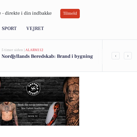
 -
direkte i din indbakke
Tilmeld
SPORT
VEJRET
5 timer siden |
ALARM112
8 timer siden |
VE
‹
›
Nordjyllands Beredskab: Brand i bygning
Sol og let vi