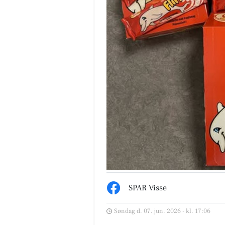
SPAR Visse
Søndag d. 07. jun. 2026 - kl. 17:06