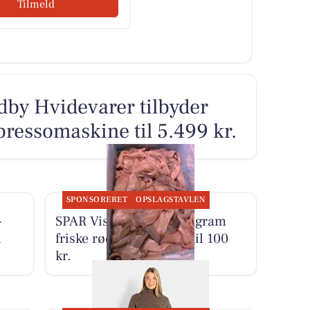
Tilmeld
by Hvidevarer tilbyder
ressomaskine til 5.499 kr.
SPONSORERET
OPSLAGSTAVLEN
-
SPAR Visse sælger 500 gram
i
friske rødspættefileter til 100
kr.