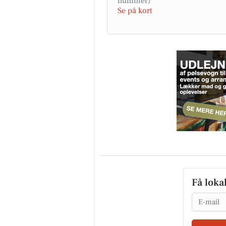
Se på kort
Få loka
Email