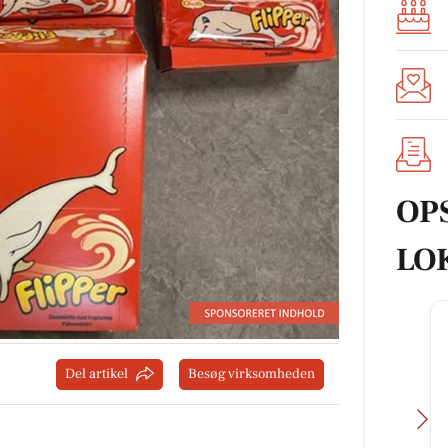
OP
LO
Del artikel
Besøg virksomheden