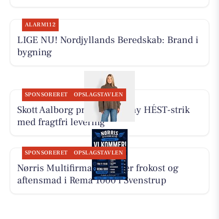
ALARM112
LIGE NU! Nordjyllands Beredskab: Brand i
bygning
SPONSORERET
OPSLAGSTAVLEN
Skott Aalborg præsenterer ny HÉST-strik
med fragtfri levering
SPONSORERET
OPSLAGSTAVLEN
Nørris Multifirma ApS laver frokost og
aftensmad i Rema 1000 i Svenstrup