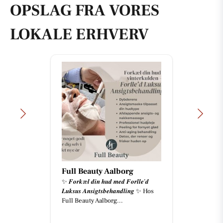
OPSLAG FRA VORES
LOKALE ERHVERV
Full Beauty Aalborg
✨ 𝑭𝒐𝒓𝒌æ𝒍 𝒅𝒊𝒏 𝒉𝒖𝒅 𝒎𝒆𝒅 𝑭𝒐𝒓𝒍𝒍𝒆’𝒅
𝑳𝒖𝒌𝒔𝒖𝒔 𝑨𝒏𝒔𝒊𝒈𝒕𝒔𝒃𝒆𝒉𝒂𝒏𝒅𝒍𝒊𝒏𝒈 ✨ Hos
Full Beauty Aalborg...