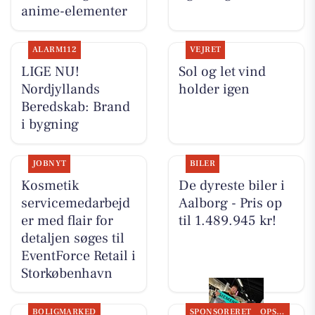
anime-elementer
ALARM112
VEJRET
LIGE NU!
Sol og let vind
Nordjyllands
holder igen
Beredskab: Brand
i bygning
JOBNYT
BILER
Kosmetik
De dyreste biler i
servicemedarbejd
Aalborg - Pris op
er med flair for
til 1.489.945 kr!
detaljen søges til
EventForce Retail i
Storkøbenhavn
BOLIGMARKED
SPONSORERET
OPSLAGSTAVLEN