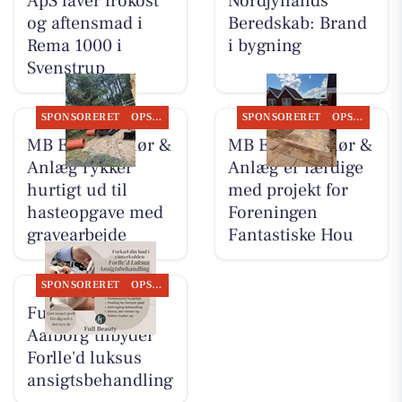
ApS laver frokost
Nordjyllands
og aftensmad i
Beredskab: Brand
Rema 1000 i
i bygning
Svenstrup
SPONSORERET
OPSLAGSTAVLEN
SPONSORERET
OPSLAGSTAVLEN
MB Entreprenør &
MB Entreprenør &
Anlæg rykker
Anlæg er færdige
hurtigt ud til
med projekt for
hasteopgave med
Foreningen
gravearbejde
Fantastiske Hou
SPONSORERET
OPSLAGSTAVLEN
Full Beauty
Aalborg tilbyder
Forlle'd luksus
ansigtsbehandling