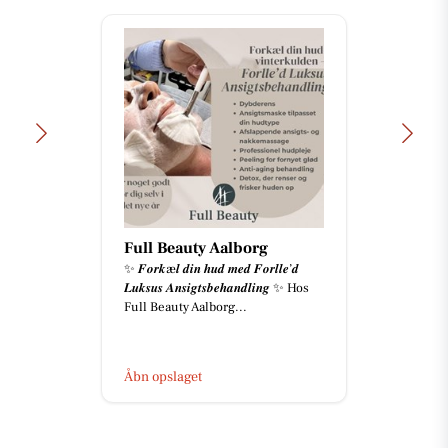
Full Beauty Aalborg
✨ 𝑭𝒐𝒓𝒌æ𝒍 𝒅𝒊𝒏 𝒉𝒖𝒅 𝒎𝒆𝒅 𝑭𝒐𝒓𝒍𝒍𝒆’𝒅
𝑳𝒖𝒌𝒔𝒖𝒔 𝑨𝒏𝒔𝒊𝒈𝒕𝒔𝒃𝒆𝒉𝒂𝒏𝒅𝒍𝒊𝒏𝒈 ✨ Hos
Full Beauty Aalborg...
Åbn opslaget