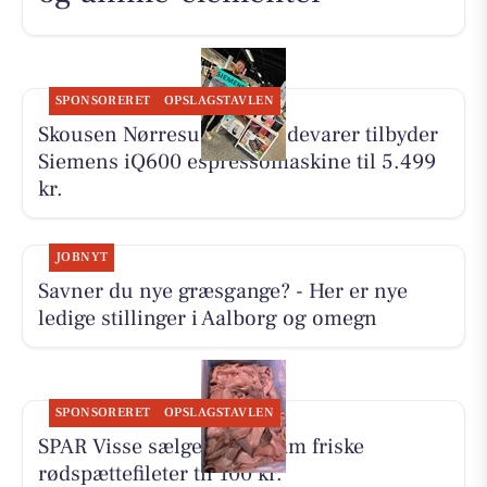
SPONSORERET
OPSLAGSTAVLEN
Skousen Nørresundby Hvidevarer tilbyder
Siemens iQ600 espressomaskine til 5.499
kr.
JOBNYT
Savner du nye græsgange? - Her er nye
ledige stillinger i Aalborg og omegn
SPONSORERET
OPSLAGSTAVLEN
SPAR Visse sælger 500 gram friske
rødspættefileter til 100 kr.