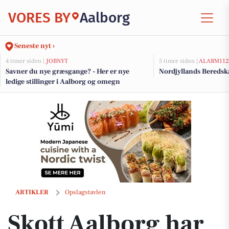
VORES BY
Aalborg
Seneste nyt ›
4 timer siden |
JOBNYT
5 timer siden |
ALARM112
Savner du nye græsgange? - Her er nye
Nordjyllands Beredsk
ledige stillinger i Aalborg og omegn
Skott Aalborg har 50% på udvalgte varer og 25% på Masai og overtøj
ARTIKLER
Opslagstavlen
Skott Aalborg har