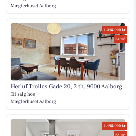
Mæglerhuset Aalborg
1.245.000 kr
2
64 m
Herluf Trolles Gade 20, 2 th, 9000 Aalborg
Til salg hos
Mæglerhuset Aalborg
1.495.000 kr
2
68 m