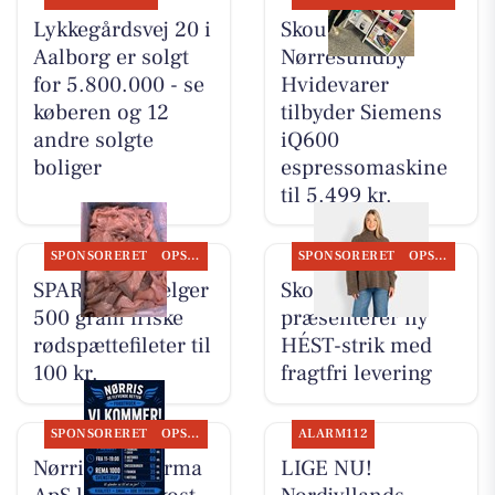
Lykkegårdsvej 20 i
Skousen
Aalborg er solgt
Nørresundby
for 5.800.000 - se
Hvidevarer
køberen og 12
tilbyder Siemens
andre solgte
iQ600
boliger
espressomaskine
til 5.499 kr.
SPONSORERET
OPSLAGSTAVLEN
SPONSORERET
OPSLAGSTAVLEN
SPAR Visse sælger
Skott Aalborg
500 gram friske
præsenterer ny
rødspættefileter til
HÉST-strik med
100 kr.
fragtfri levering
SPONSORERET
OPSLAGSTAVLEN
ALARM112
Nørris Multifirma
LIGE NU!