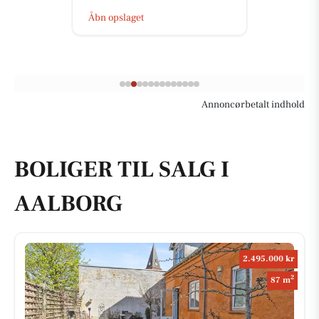
Åbn opslaget
Annoncørbetalt indhold
BOLIGER TIL SALG I
AALBORG
2.495.000 kr
2
87 m