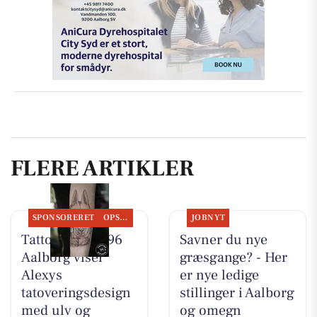
FLERE ARTIKLER
SPONSORERET
OPSLAGSTAVLEN
JOBNYT
Tattoo Studio 96
Savner du nye
Aalborg viser
græsgange? - Her
Alexys
er nye ledige
tatoveringsdesign
stillinger i Aalborg
med ulv og
og omegn