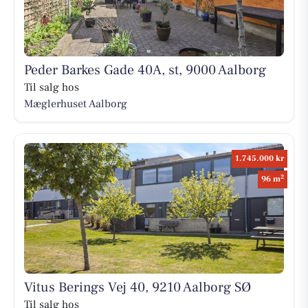
Peder Barkes Gade 40A, st, 9000 Aalborg
Til salg hos
Mæglerhuset Aalborg
1.745.000 kr
2
96 m
Vitus Berings Vej 40, 9210 Aalborg SØ
Til salg hos