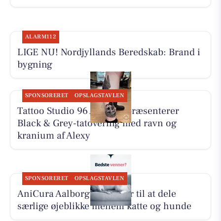
ALARM112
LIGE NU! Nordjyllands Beredskab: Brand i
bygning
SPONSORERET
OPSLAGSTAVLEN
Tattoo Studio 96 Aalborg præsenterer
Black & Grey-tatovering med ravn og
kranium af Alexy
SPONSORERET
OPSLAGSTAVLEN
AniCura Aalborg opfordrer til at dele
særlige øjeblikke mellem katte og hunde