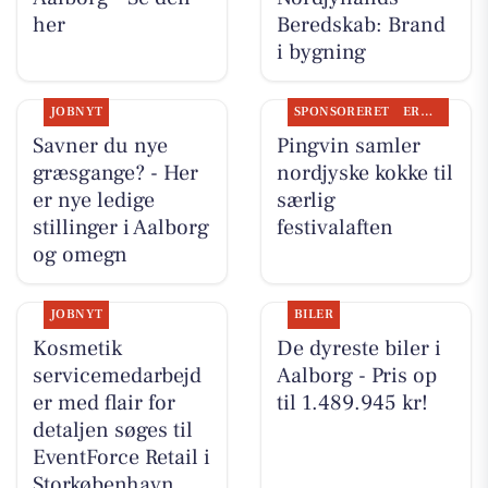
her
Beredskab: Brand
i bygning
JOBNYT
SPONSORERET
ERHVERV
Savner du nye
Pingvin samler
græsgange? - Her
nordjyske kokke til
er nye ledige
særlig
stillinger i Aalborg
festivalaften
og omegn
JOBNYT
BILER
Kosmetik
De dyreste biler i
servicemedarbejd
Aalborg - Pris op
er med flair for
til 1.489.945 kr!
detaljen søges til
EventForce Retail i
Storkøbenhavn