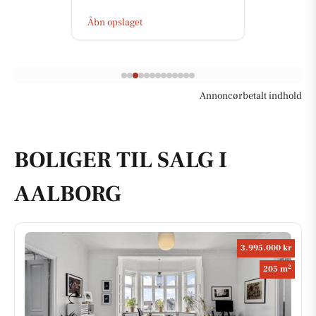
Åbn opslaget
Annoncørbetalt indhold
BOLIGER TIL SALG I
AALBORG
3.995.000 kr
2
205 m