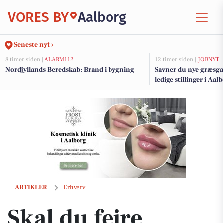
VORES BY
Aalborg
Seneste nyt ›
8 timer siden |
ALARM112
12 timer siden |
JOBNYT
Nordjyllands Beredskab: Brand i bygning
Savner du nye græsga
ledige stillinger i Aa
Skal du fejre konfirmation, fødselsdag, bryllup eller barnedåb?
ARTIKLER
Erhverv
Skal du fejre