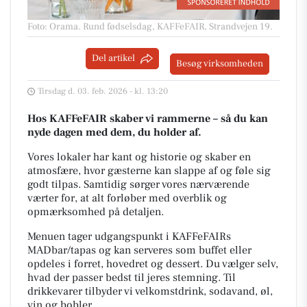
Foto: Orama
.
Rund fødselsdag, KAFFeFAIR, Strandvejen 19.
Del artikel
Besøg virksomheden
Tirsdag d. 03. feb. 2026 - kl. 13:20
Hos KAFFeFAIR skaber vi rammerne – så du kan
nyde dagen med dem, du holder af.
Vores lokaler har kant og historie og skaber en
atmosfære, hvor gæsterne kan slappe af og føle sig
godt tilpas. Samtidig sørger vores nærværende
værter for, at alt forløber med overblik og
opmærksomhed på detaljen.
Menuen tager udgangspunkt i KAFFeFAIRs
MADbar/tapas og kan serveres som buffet eller
opdeles i forret, hovedret og dessert. Du vælger selv,
hvad der passer bedst til jeres stemning. Til
drikkevarer tilbyder vi velkomstdrink, sodavand, øl,
vin og bobler.