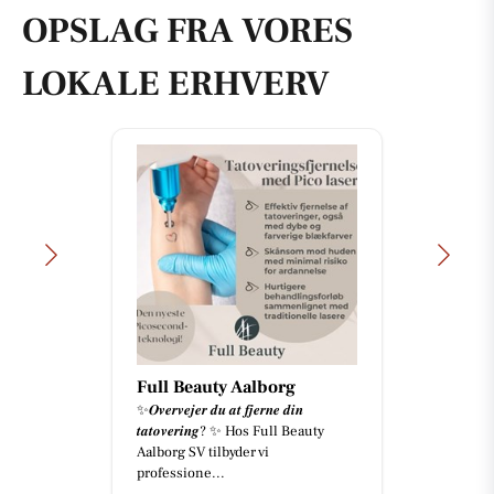
OPSLAG FRA VORES
LOKALE ERHVERV
Full Beauty Aalborg
✨𝑶𝒗𝒆𝒓𝒗𝒆𝒋𝒆𝒓 𝒅𝒖 𝒂𝒕 𝒇𝒋𝒆𝒓𝒏𝒆 𝒅𝒊𝒏
𝒕𝒂𝒕𝒐𝒗𝒆𝒓𝒊𝒏𝒈? ✨ Hos Full Beauty
Aalborg SV tilbyder vi
professione...