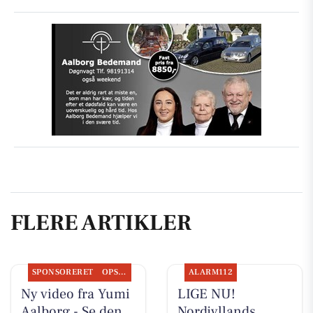
FLERE ARTIKLER
SPONSORERET
OPSLAGSTAVLEN
ALARM112
Ny video fra Yumi
LIGE NU!
Aalborg - Se den
Nordjyllands