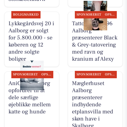
BOLIGMARKED
SPONSORERET
OPSLAGSTAVLEN
Lykkegårdsvej 20 i
Tattoo Studio 96
Aalborg er solgt
Aalborg
for 5.800.000 - se
præsenterer Black
køberen og 12
& Grey-tatovering
andre solgte
med ravn og
boliger
kranium af Alexy
SPONSORERET
OPSLAGSTAVLEN
SPONSORERET
OPSLAGSTAVLEN
AniCura Aalborg
Mæglerhuset
opfordrer til at
Aalborg
dele særlige
præsenterer
øjeblikke mellem
indbydende
katte og hunde
etplansvilla med
skøn have i
Skalborg