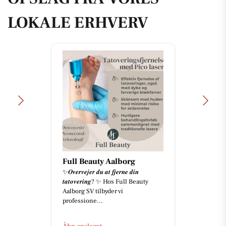
LOKALE ERHVERV
Full Beauty Aalborg
✨𝑶𝒗𝒆𝒓𝒗𝒆𝒋𝒆𝒓 𝒅𝒖 𝒂𝒕 𝒇𝒋𝒆𝒓𝒏𝒆 𝒅𝒊𝒏
𝒕𝒂𝒕𝒐𝒗𝒆𝒓𝒊𝒏𝒈? ✨ Hos Full Beauty
Aalborg SV tilbyder vi
professione...