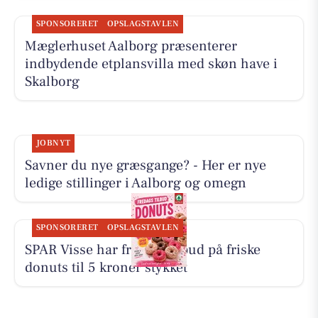
SPONSORERET
OPSLAGSTAVLEN
Mæglerhuset Aalborg præsenterer
indbydende etplansvilla med skøn have i
Skalborg
JOBNYT
Savner du nye græsgange? - Her er nye
ledige stillinger i Aalborg og omegn
SPONSORERET
OPSLAGSTAVLEN
SPAR Visse har fredagstilbud på friske
donuts til 5 kroner stykket