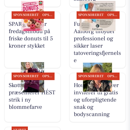
SPONSORERET
OPSLAGSTAVLEN
SPONSORERET
OPSLAGSTAVLEN
SPAR Visse har
Full Beauty
fredagstilbud på
Aalborg tilbyder
friske donuts til 5
professionel og
kroner stykket
sikker laser
tatoveringsfjernels
e
SPONSORERET
OPSLAGSTAVLEN
SPONSORERET
OPSLAGSTAVLEN
Skott Aalborg
Houen Life Power
præsenterer HÉST
inviterer til gratis
strik i ny
og uforpligtende
blommefarve
snak og
bodyscanning