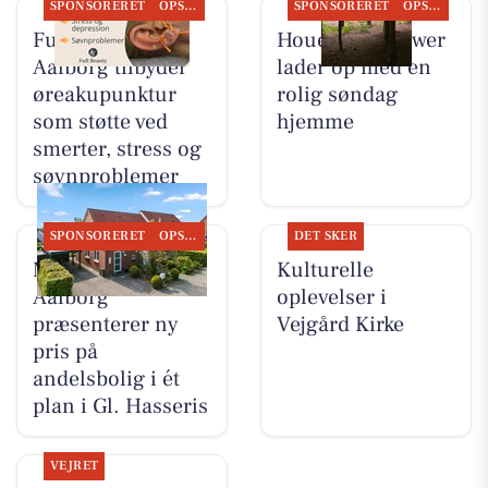
SPONSORERET
OPSLAGSTAVLEN
SPONSORERET
OPSLAGSTAVLEN
Full Beauty
Houen Life Power
Aalborg tilbyder
lader op med en
øreakupunktur
rolig søndag
som støtte ved
hjemme
smerter, stress og
søvnproblemer
SPONSORERET
OPSLAGSTAVLEN
DET SKER
Mæglerhuset
Kulturelle
Aalborg
oplevelser i
præsenterer ny
Vejgård Kirke
pris på
andelsbolig i ét
plan i Gl. Hasseris
VEJRET