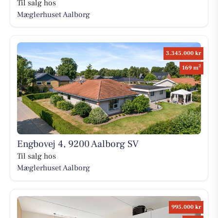
Til salg hos
Mæglerhuset Aalborg
3.345.000 kr
2
169 m
Engbovej 4, 9200 Aalborg SV
Til salg hos
Mæglerhuset Aalborg
995.000 kr