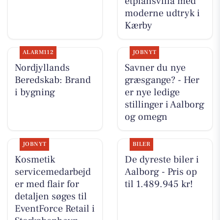
etplansvilla med
moderne udtryk i
Kærby
ALARM112
JOBNYT
Nordjyllands
Savner du nye
Beredskab: Brand
græsgange? - Her
i bygning
er nye ledige
stillinger i Aalborg
og omegn
JOBNYT
BILER
Kosmetik
De dyreste biler i
servicemedarbejd
Aalborg - Pris op
er med flair for
til 1.489.945 kr!
detaljen søges til
EventForce Retail i