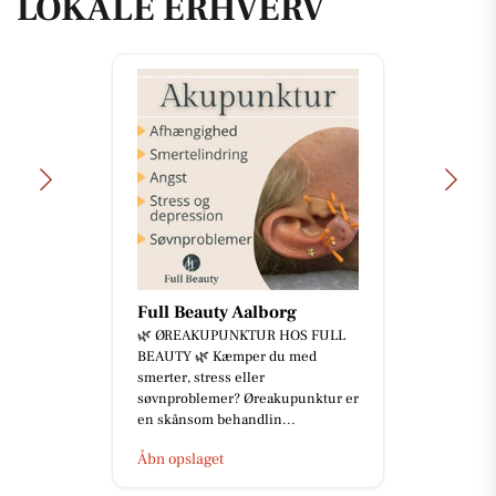
LOKALE ERHVERV
Full Beauty Aalborg
🌿 ØREAKUPUNKTUR HOS FULL
BEAUTY 🌿 Kæmper du med
smerter, stress eller
søvnproblemer? Øreakupunktur er
en skånsom behandlin...
Åbn opslaget