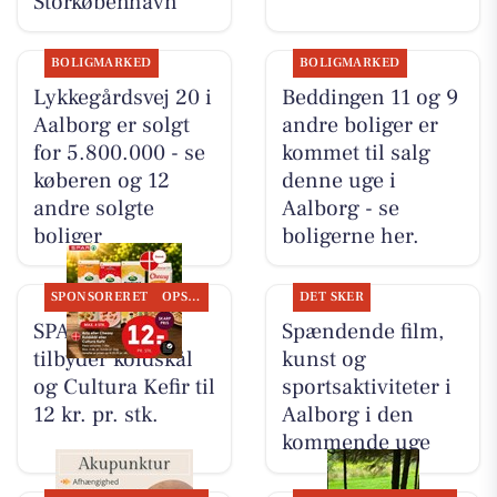
Storkøbenhavn
BOLIGMARKED
BOLIGMARKED
Lykkegårdsvej 20 i
Beddingen 11 og 9
Aalborg er solgt
andre boliger er
for 5.800.000 - se
kommet til salg
køberen og 12
denne uge i
andre solgte
Aalborg - se
boliger
boligerne her.
SPONSORERET
OPSLAGSTAVLEN
DET SKER
SPAR Visse
Spændende film,
tilbyder koldskål
kunst og
og Cultura Kefir til
sportsaktiviteter i
12 kr. pr. stk.
Aalborg i den
kommende uge