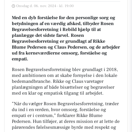
Onsdag d. 06. nov. 2024 - kl. 19:00
Med en dyb forståelse for den personlige sorg og
betydningen af en værdig afsked, tilbyder Rosen
Begravelsesforretning i Rebild hjælp til at
planlægge det sidste farvel. Rosen
Begravelsesforretning er g
rundlagt af Rikke
Blume Pedersen og Claus Pedersen, og de arbejder
ud fra kerneværdierne omsorg, forståelse og
empati.
Rosen Begravelsesforretning blev grundlagt i 2018,
med ambitionen om at skabe fornyelse i den lokale
bedemandbranche. Rikke og Claus varetager
planlægningen af både bisættelser og begravelser
med en klar og empatisk tilgang til arbejdet.
”Når du vælger Rosen Begravelsesforretning, træder
du ind i en verden, hvor omsorg, forståelse og
empati er i centrum,” forklarer Rikke Blume
Pedersen. Hun tilføjer, at deres mission er at lette de
pårørendes følelsesmæssige byrde med respekt og