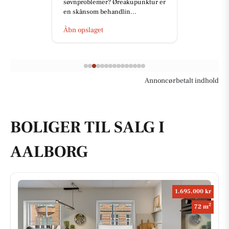
søvnproblemer? Øreakupunktur er
en skånsom behandlin...
Åbn opslaget
Annoncørbetalt indhold
BOLIGER TIL SALG I
AALBORG
1.695.000 kr
2
72 m