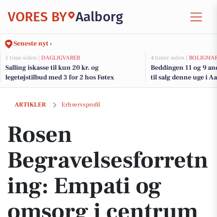
VORES BY
Aalborg
Seneste nyt ›
1 time siden |
DAGLIGVARER
4 timer siden |
BOLIGMA
Salling iskasse til kun 20 kr. og
Beddingen 11 og 9 an
legetøjstilbud med 3 for 2 hos Føtex
til salg denne uge i A
her.
Rosen Begravelsesforretning: Empati og omsorg i centrum
ARTIKLER
Erhvervsprofil
Rosen
Begravelsesforretn
ing: Empati og
omsorg i centrum