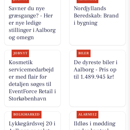
Savner du nye
Nordjyllands
græsgange? - Her
Beredskab: Brand
er nye ledige
i bygning
stillinger i Aalborg
og omegn
JOBNYT
BILER
Kosmetik
De dyreste biler i
servicemedarbejd
Aalborg - Pris op
er med flair for
til 1.489.945 kr!
detaljen søges til
EventForce Retail i
Storkøbenhavn
BOLIGMARKED
ALARM112
Lykkegårdsvej 20 i
Ildløs i mødding