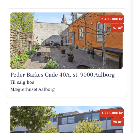
2.495.000 kr
2
87 m
Peder Barkes Gade 40A, st, 9000 Aalborg
Til salg hos
Mæglerhuset Aalborg
1.745.000 kr
2
96 m