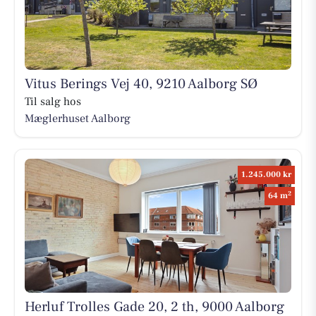
Vitus Berings Vej 40, 9210 Aalborg SØ
Til salg hos
Mæglerhuset Aalborg
1.245.000 kr
2
64 m
Herluf Trolles Gade 20, 2 th, 9000 Aalborg