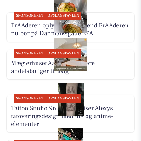
SPONSORERET
OPSLAGSTAVLEN
FrAAderen oplyser, at Weekend FrAAderen
nu bor på Danmarksgade 27A
SPONSORERET
OPSLAGSTAVLEN
Mæglerhuset Aalborg har flere
andelsboliger til salg
SPONSORERET
OPSLAGSTAVLEN
Tattoo Studio 96 Aalborg viser Alexys
tatoveringsdesign med ulv og anime-
elementer