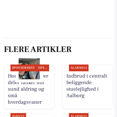
FLERE ARTIKLER
SPONSORERET
OPSLAGSTAVLEN
ALARM112
Houen Life Power
Indbrud i centralt
deler tanker om
beliggende
sund aldring og
stuelejlighed i
små
Aalborg
hverdagsvaner
JOBNYT
ALARM112