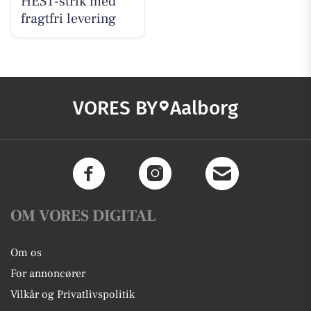
HÉST-strik med
fragtfri levering
VORES BY
Aalborg
OM VORES DIGITAL
Om os
For annoncører
Vilkår og Privatlivspolitik