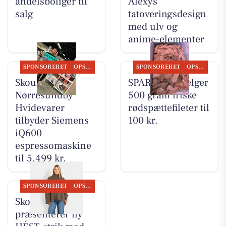
andelsboliger til
Alexys
salg
tatoveringsdesign
med ulv og
anime-elementer
SPONSORERET
OPSLAGSTAVLEN
SPONSORERET
OPSLAGSTAVLEN
Skousen
SPAR Visse sælger
Nørresundby
500 gram friske
Hvidevarer
rødspættefileter til
tilbyder Siemens
100 kr.
iQ600
espressomaskine
til 5.499 kr.
SPONSORERET
OPSLAGSTAVLEN
Skott Aalborg
præsenterer ny