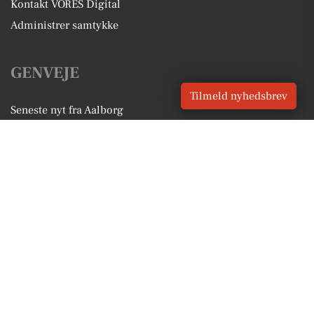
Kontakt VORES Digital
Administrer samtykke
GENVEJE
Tilmeld nyhedsbrev
Seneste nyt fra Aalborg
Vores lokale erhverv
Kalenderen for Aalborg
Fakta om Aalborg
Erhvervsartikler
Aalborg Kommune
Få en gratis salgsvurdering
Sponsoreret indhold