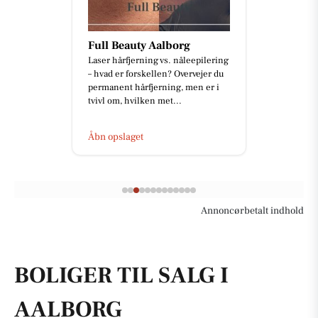
Full Beauty Aalborg
Laser hårfjerning vs. nåleepilering
– hvad er forskellen? Overvejer du
permanent hårfjerning, men er i
tvivl om, hvilken met...
Åbn opslaget
Annoncørbetalt indhold
BOLIGER TIL SALG I
AALBORG