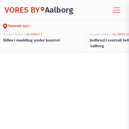
VORES BY
Aalborg
Seneste nyt ›
4 timer siden |
ALARM112
8 timer siden |
ALARM112
Ildløs i mødding under kontrol
Indbrud i centralt bel
Aalborg