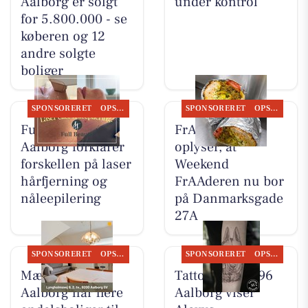
Aalborg er solgt
under kontrol
for 5.800.000 - se
køberen og 12
andre solgte
boliger
SPONSORERET
OPSLAGSTAVLEN
SPONSORERET
OPSLAGSTAVLEN
Full Beauty
FrAAderen
Aalborg forklarer
oplyser, at
forskellen på laser
Weekend
hårfjerning og
FrAAderen nu bor
nåleepilering
på Danmarksgade
27A
SPONSORERET
OPSLAGSTAVLEN
SPONSORERET
OPSLAGSTAVLEN
Mæglerhuset
Tattoo Studio 96
Aalborg har flere
Aalborg viser