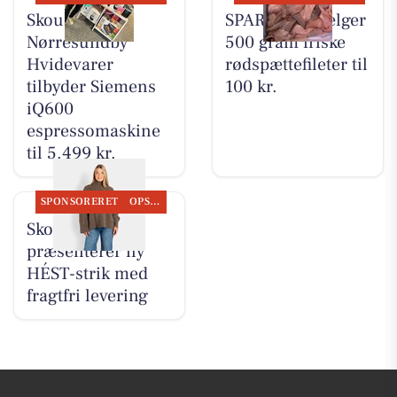
Skousen
SPAR Visse sælger
Nørresundby
500 gram friske
Hvidevarer
rødspættefileter til
tilbyder Siemens
100 kr.
iQ600
espressomaskine
til 5.499 kr.
SPONSORERET
OPSLAGSTAVLEN
Skott Aalborg
præsenterer ny
HÉST-strik med
fragtfri levering