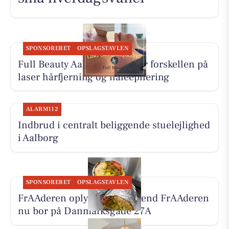
SPONSORERET
OPSLAGSTAVLEN
Full Beauty Aalborg forklarer forskellen på
laser hårfjerning og nåleepilering
ALARM112
Indbrud i centralt beliggende stuelejlighed
i Aalborg
SPONSORERET
OPSLAGSTAVLEN
FrAAderen oplyser, at Weekend FrAAderen
nu bor på Danmarksgade 27A