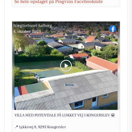
Se hele opslaget på Pingvins Facebookside
Mæglerhuset Aalborg
4. oktober 2025
VILLA MED POTENTIALE PÅ LUKKET VEJ I KONGERSLEV 😀
📍 Lykkevej 8, 9293 Kongerslev