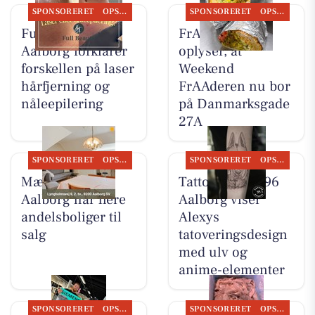
SPONSORERET
OPSLAGSTAVLEN
SPONSORERET
OPSLAGSTAVLEN
Full Beauty
FrAAderen
Aalborg forklarer
oplyser, at
forskellen på laser
Weekend
hårfjerning og
FrAAderen nu bor
nåleepilering
på Danmarksgade
27A
SPONSORERET
OPSLAGSTAVLEN
SPONSORERET
OPSLAGSTAVLEN
Mæglerhuset
Tattoo Studio 96
Aalborg har flere
Aalborg viser
andelsboliger til
Alexys
salg
tatoveringsdesign
med ulv og
anime-elementer
SPONSORERET
OPSLAGSTAVLEN
SPONSORERET
OPSLAGSTAVLEN