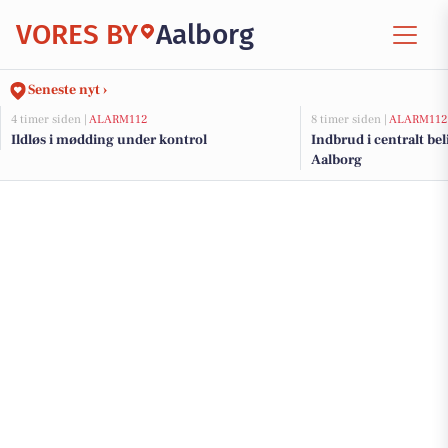
VORES BY
Aalborg
Seneste nyt ›
4 timer siden |
ALARM112
8 timer siden |
ALARM112
Ildløs i mødding under kontrol
Indbrud i centralt bel
Aalborg