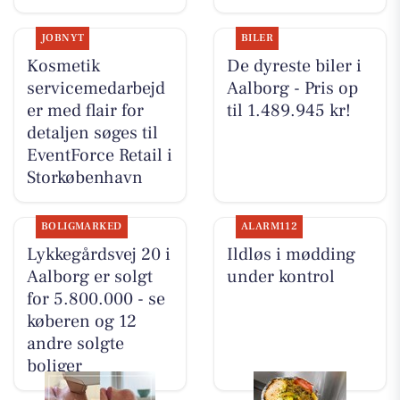
JOBNYT
BILER
Kosmetik
De dyreste biler i
servicemedarbejd
Aalborg - Pris op
er med flair for
til 1.489.945 kr!
detaljen søges til
EventForce Retail i
Storkøbenhavn
BOLIGMARKED
ALARM112
Lykkegårdsvej 20 i
Ildløs i mødding
Aalborg er solgt
under kontrol
for 5.800.000 - se
køberen og 12
andre solgte
boliger