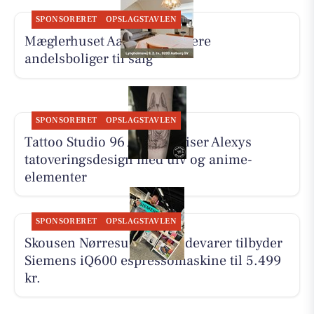
SPONSORERET
OPSLAGSTAVLEN
Mæglerhuset Aalborg har flere
andelsboliger til salg
SPONSORERET
OPSLAGSTAVLEN
Tattoo Studio 96 Aalborg viser Alexys
tatoveringsdesign med ulv og anime-
elementer
SPONSORERET
OPSLAGSTAVLEN
Skousen Nørresundby Hvidevarer tilbyder
Siemens iQ600 espressomaskine til 5.499
kr.