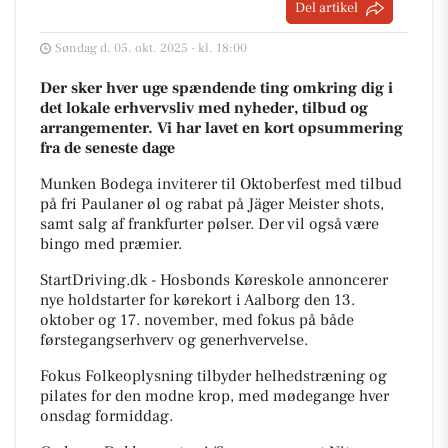
Del artikel
Søndag d. 05. okt. 2025 - kl. 18:00
Der sker hver uge spændende ting omkring dig i
det lokale erhvervsliv med nyheder, tilbud og
arrangementer. Vi har lavet en kort opsummering
fra de seneste dage
Munken Bodega inviterer til Oktoberfest med tilbud
på fri Paulaner øl og rabat på Jäger Meister shots,
samt salg af frankfurter pølser. Der vil også være
bingo med præmier.
StartDriving.dk - Hosbonds Køreskole annoncerer
nye holdstarter for kørekort i Aalborg den 13.
oktober og 17. november, med fokus på både
førstegangserhverv og generhvervelse.
Fokus Folkeoplysning tilbyder helhedstræning og
pilates for den modne krop, med mødegange hver
onsdag formiddag.