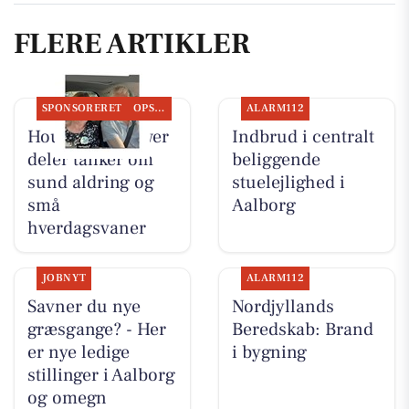
FLERE ARTIKLER
SPONSORERET
OPSLAGSTAVLEN
ALARM112
Houen Life Power
Indbrud i centralt
deler tanker om
beliggende
sund aldring og
stuelejlighed i
små
Aalborg
hverdagsvaner
JOBNYT
ALARM112
Savner du nye
Nordjyllands
græsgange? - Her
Beredskab: Brand
er nye ledige
i bygning
stillinger i Aalborg
og omegn