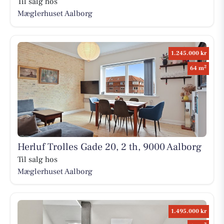
Til salg hos
Mæglerhuset Aalborg
1.245.000 kr
2
64 m
Herluf Trolles Gade 20, 2 th, 9000 Aalborg
Til salg hos
Mæglerhuset Aalborg
1.495.000 kr