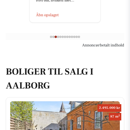
ilken met...
Den starter mens 
et
Åbn opslaget
Annoncørbetalt indhold
BOLIGER TIL SALG I
AALBORG
2.495.000 kr
2
87 m