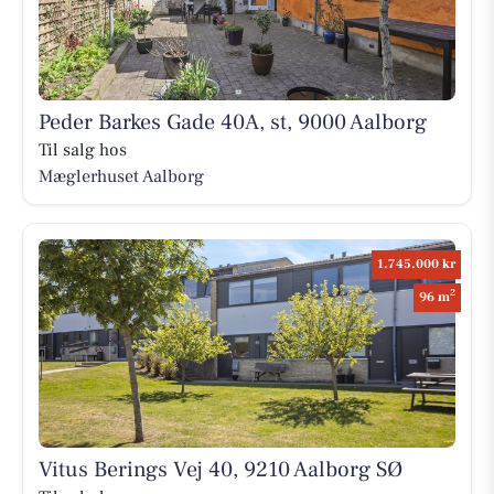
Peder Barkes Gade 40A, st, 9000 Aalborg
Til salg hos
Mæglerhuset Aalborg
1.745.000 kr
2
96 m
Vitus Berings Vej 40, 9210 Aalborg SØ