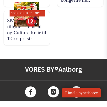
boligerne her.
SPONSORERET
OPSLAGSTAVLEN
SPAR Visse
tilbyder koldskål
og Cultura Kefir til
12 kr. pr. stk.
VORES BY
Aalborg
Tilmeld nyhedsbrev
OM VORES DIGITAL