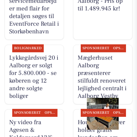
servicemedarbejd
Aalborg - Pris op
er med flair for
til 1.489.945 kr!
detaljen søges til
EventForce Retail i
Storkøbenhavn
BOLIGMARKED
SPONSORERET
OPSLAGSTAVLEN
Lykkegårdsvej 20 i
Mæglerhuset
Aalborg er solgt
Aalborg
for 5.800.000 - se
præsenterer
køberen og 12
stilfuldt renoveret
andre solgte
lejlighed centralt i
boliger
Aalborg Vestby
SPONSORERET
OPSLAGSTAVLEN
SPONSORERET
OPSLAGSTAVLEN
Ny video fra
Houen Life Power
Agesen &
holder gratis