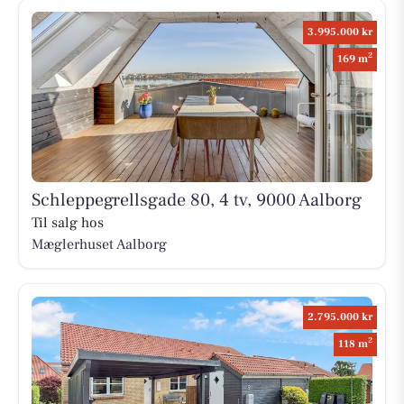
3.995.000 kr
2
169 m
Schleppegrellsgade 80, 4 tv, 9000 Aalborg
Til salg hos
Mæglerhuset Aalborg
2.795.000 kr
2
118 m