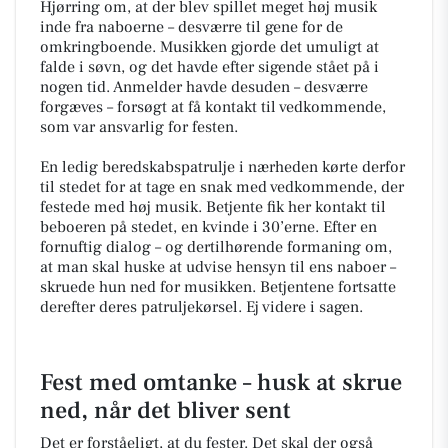
Hjørring om, at der blev spillet meget høj musik
inde fra naboerne – desværre til gene for de
omkringboende. Musikken gjorde det umuligt at
falde i søvn, og det havde efter sigende stået på i
nogen tid. Anmelder havde desuden – desværre
forgæves – forsøgt at få kontakt til vedkommende,
som var ansvarlig for festen.
En ledig beredskabspatrulje i nærheden kørte derfor
til stedet for at tage en snak med vedkommende, der
festede med høj musik. Betjente fik her kontakt til
beboeren på stedet, en kvinde i 30’erne. Efter en
fornuftig dialog – og dertilhørende formaning om,
at man skal huske at udvise hensyn til ens naboer –
skruede hun ned for musikken. Betjentene fortsatte
derefter deres patruljekørsel. Ej videre i sagen.
Fest med omtanke – husk at skrue
ned, når det bliver sent
Det er forståeligt, at du fester. Det skal der også