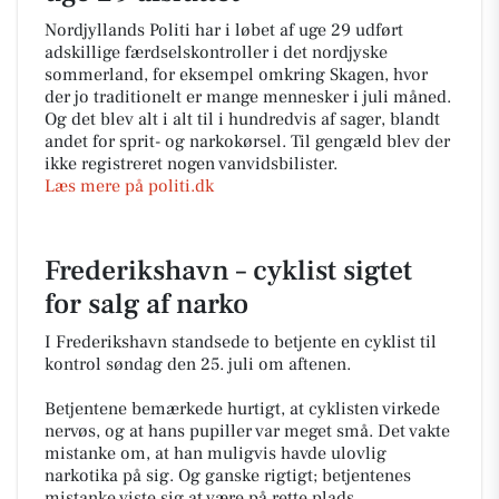
Nordjyllands Politi har i løbet af uge 29 udført
adskillige færdselskontroller i det nordjyske
sommerland, for eksempel omkring Skagen, hvor
der jo traditionelt er mange mennesker i juli måned.
Og det blev alt i alt til i hundredvis af sager, blandt
andet for sprit- og narkokørsel. Til gengæld blev der
ikke registreret nogen vanvidsbilister.
Læs mere på politi.dk
Frederikshavn – cyklist sigtet
for salg af narko
I Frederikshavn standsede to betjente en cyklist til
kontrol søndag den 25. juli om aftenen.
Betjentene bemærkede hurtigt, at cyklisten virkede
nervøs, og at hans pupiller var meget små. Det vakte
mistanke om, at han muligvis havde ulovlig
narkotika på sig. Og ganske rigtigt; betjentenes
mistanke viste sig at være på rette plads.