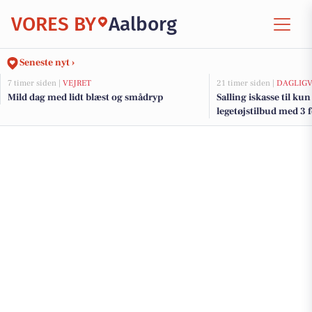
VORES BY
Aalborg
Seneste nyt ›
7 timer siden |
VEJRET
21 timer siden |
DAGLIGV
Mild dag med lidt blæst og smådryp
Salling iskasse til kun
legetøjstilbud med 3 