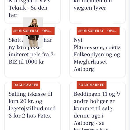
Koldsgaard VVS
kundeaften om
Teknik - Se den
vægten lyver
her
SPONSORERET
OPSLAGSTAVLEN
SPONSORERET
OPSLAGSTAVLEN
Skott Aalborg har
Nyt fra Gug
ny kort jakke i
Planteskole, Fokus
imiteret pels fra 2-
Folkeoplysning og
BIZ til 1000 kr
Mæglerhuset
Aalborg
DAGLIGVARER
BOLIGMARKED
Salling iskasse til
Beddingen 11 og 9
kun 20 kr. og
andre boliger er
legetøjstilbud med
kommet til salg
3 for 2 hos Føtex
denne uge i
Aalborg - se