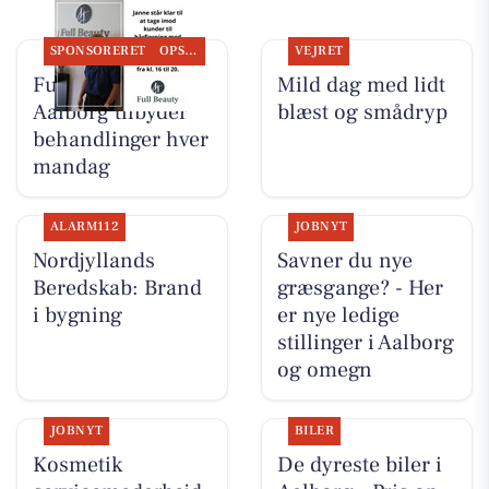
SPONSORERET
OPSLAGSTAVLEN
VEJRET
Full Beauty
Mild dag med lidt
Aalborg tilbyder
blæst og smådryp
behandlinger hver
mandag
ALARM112
JOBNYT
Nordjyllands
Savner du nye
Beredskab: Brand
græsgange? - Her
i bygning
er nye ledige
stillinger i Aalborg
og omegn
JOBNYT
BILER
Kosmetik
De dyreste biler i