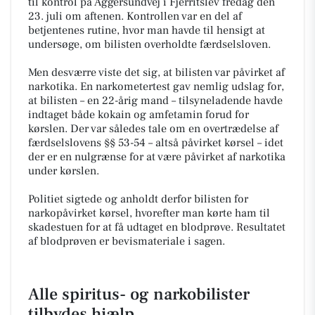
til kontrol på Aggersundvej i Fjerritslev fredag den
23. juli om aftenen. Kontrollen var en del af
betjentenes rutine, hvor man havde til hensigt at
undersøge, om bilisten overholdte færdselsloven.
Men desværre viste det sig, at bilisten var påvirket af
narkotika. En narkometertest gav nemlig udslag for,
at bilisten – en 22-årig mand – tilsyneladende havde
indtaget både kokain og amfetamin forud for
kørslen. Der var således tale om en overtrædelse af
færdselslovens §§ 53-54 – altså påvirket kørsel – idet
der er en nulgrænse for at være påvirket af narkotika
under kørslen.
Politiet sigtede og anholdt derfor bilisten for
narkopåvirket kørsel, hvorefter man kørte ham til
skadestuen for at få udtaget en blodprøve. Resultatet
af blodprøven er bevismateriale i sagen.
Alle spiritus- og narkobilister
tilbydes hjælp