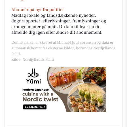
Abonnér på nyt fra politiet
Modtag lokale og landsdækkende nyheder,
døgnrapporter, efterlysninger, fremlysninger og
arrangementer på mail. Du kan til hver en tid
afmelde dig igen eller ændre dit abonnement.
Denne artikel er skrevet af Michael Juul Sørensen og data er
automatisk hentet fra eksterne kilder, herunder Nordjyllands
Politi.
Kilde: Nordjyllands Politi