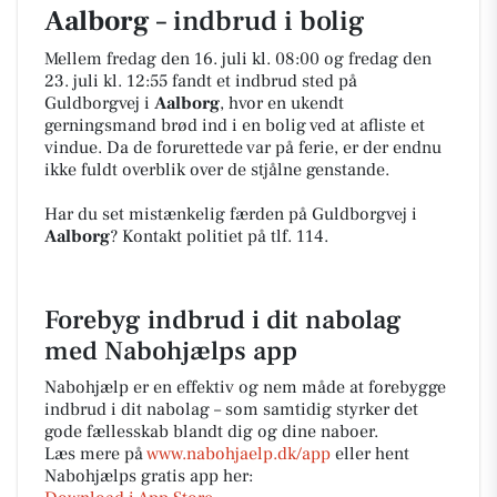
Aalborg
– indbrud i bolig
Mellem fredag den 16. juli kl. 08:00 og fredag den
23. juli kl. 12:55 fandt et indbrud sted på
Guldborgvej i
Aalborg
, hvor en ukendt
gerningsmand brød ind i en bolig ved at afliste et
vindue. Da de forurettede var på ferie, er der endnu
ikke fuldt overblik over de stjålne genstande.
Har du set mistænkelig færden på Guldborgvej i
Aalborg
? Kontakt politiet på tlf. 114.
Forebyg indbrud i dit nabolag
med Nabohjælps app
Nabohjælp er en effektiv og nem måde at forebygge
indbrud i dit nabolag – som samtidig styrker det
gode fællesskab blandt dig og dine naboer.
Læs mere på
www.nabohjaelp.dk/app
eller hent
Nabohjælps gratis app her: