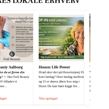
RES LOKALE ERHVERV
 Life Power
Tattoo Studio 96 Aalborg
Yumi Aal
er der på Hunetorpvej 35A
🖤 Mørk symbolik møder skarp
Sushi magi
rdag? Hver lørdag mellem 9
realisme. Denne kraftfulde Black
#sushi #yum
r døren åben hos mig i
& Grey-tatovering af Alexy
 kan bare kigge for...
kombinerer en ravn med et
kranium i...
slaget
Åbn opslage
Åbn opslaget