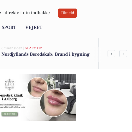
 -
direkte i din indbakke
Tilmeld
SPORT
VEJRET
6 timer siden |
ALARM112
6 timer siden |
A
‹
›
Nordjyllands Beredskab: Brand i bygning
Nordjyllands