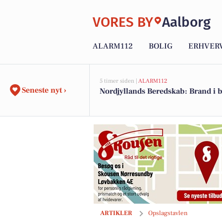
VORES BY
Aalborg
ALARM112
BOLIG
ERHVER
5 timer siden |
ALARM112
Seneste nyt ›
Nordjyllands Beredskab: Brand i 
Nørris Multifirma ApS finder dagens fed
ARTIKLER
Opslagstavlen