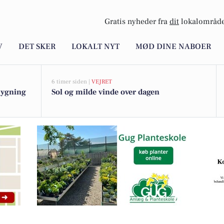
Gratis nyheder fra
dit
lokalområde
V
DET SKER
LOKALT NYT
MØD DINE NABOER
6 timer siden |
VEJRET
bygning
Sol og milde vinde over dagen
este bil kl. 12.30