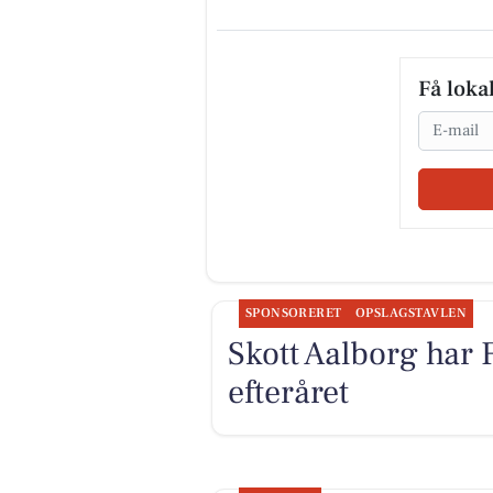
Få loka
Email
SPONSORERET
OPSLAGSTAVLEN
Skott Aalborg har 
efteråret