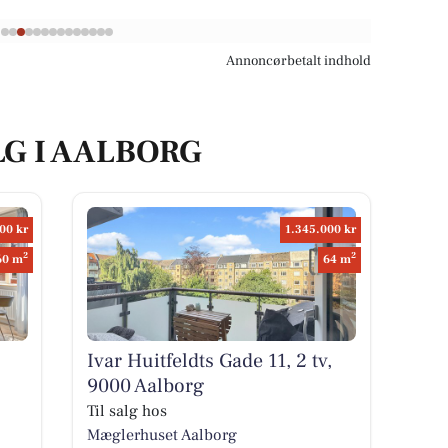
Annoncørbetalt indhold
LG I AALBORG
00 kr
1.345.000 kr
2
2
60 m
64 m
Ivar Huitfeldts Gade 11, 2 tv,
9000 Aalborg
Til salg hos
Mæglerhuset Aalborg