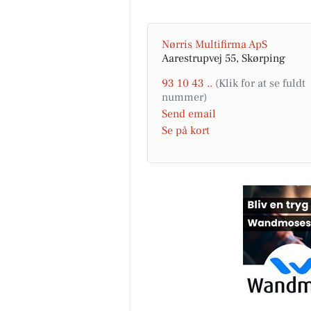
Nørris Multifirma ApS
Aarestrupvej 55, Skørping
FrAAderen - Kastetvej
🚨 Vigtig besked til alle Week
93 10 43 ..
FrAAdere 🚨 Er du en af dem, 
ikke kan få nok af vores Chop
Send email
Cheese? Så læs lige med....
Se på kort
Åbn opslaget