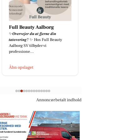
Full Beauty Aalborg
Houen Life Power
✨𝑶𝒗𝒆𝒓𝒗𝒆𝒋𝒆𝒓 𝒅𝒖 𝒂𝒕 𝒇𝒋𝒆𝒓𝒏𝒆 𝒅𝒊𝒏
Hvad sker der på Hune
𝒕𝒂𝒕𝒐𝒗𝒆𝒓𝒊𝒏𝒈? ✨ Hos Full Beauty
hver lørdag? Hver lør
Aalborg SV tilbyder vi
og 11 er døren åben ho
professione...
Hune Du kan bare kigge
Åbn opslaget
Åbn opslaget
Annoncørbetalt indhold