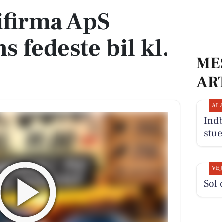
ifirma ApS
s fedeste bil kl.
ME
AR
AL
Indb
stue
VE
Sol 