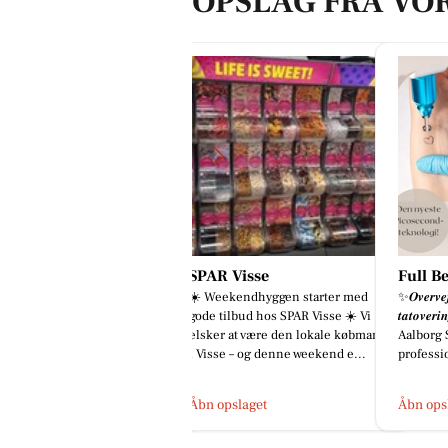
OPSLAG FRA VO
PAR Visse
Full Beauty Aalborg
Houen
️ Weekendhyggen starter med
✨𝑶𝒗𝒆𝒓𝒗𝒆𝒋𝒆𝒓 𝒅𝒖 𝒂𝒕 𝒇𝒋𝒆𝒓𝒏𝒆 𝒅𝒊𝒏
Hvad sk
de tilbud hos SPAR Visse ☀️ Vi
𝒕𝒂𝒕𝒐𝒗𝒆𝒓𝒊𝒏𝒈? ✨ Hos Full Beauty
hver lø
sker at være den lokale købmand
Aalborg SV tilbyder vi
og 11 e
Visse – og denne weekend e...
professione...
Hune Du
bn opslaget
Åbn opslaget
Åbn op