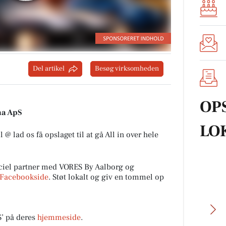
Del artikel
Besøg virksomheden
OP
rma ApS
LO
 @ lad os få opslaget til at gå All in over hele
ciel partner med VORES By Aalborg og
Facebookside
. Støt lokalt og giv en tommel op
S’ på deres
hjemmeside
.