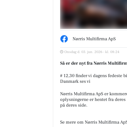
Nørris Multifirma ApS
Onsdag d. 03. jun. 2026 - kl. 08:24
Så er der nyt fra Nørris Multifi
# 12,30 finder vi dagens fedeste bil
Danmark ses vi
Nørris Multifirma ApS er kommer
oplysningerne er hentet fra deres
på deres side.
Se mere om Nørris Multifirma Ap