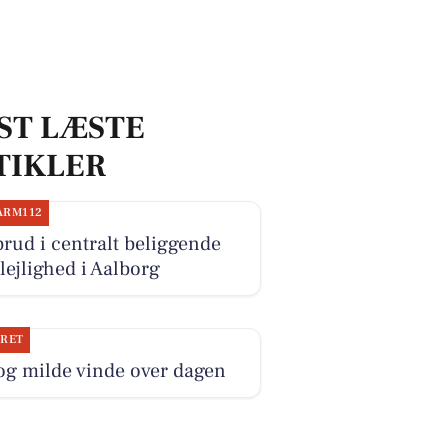
ST LÆSTE
TIKLER
ARM112
rud i centralt beliggende
lejlighed i Aalborg
JRET
og milde vinde over dagen