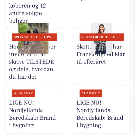
køberen og 12
andre solgte
boliger
SPONSORERET
OPSLAGSTAVLEN
SPONSORERET
OPSLAGSTAVLEN
Houen Life Power
Skott Aalborg har
inviterer til at
Fransa-nyhed klar
skrive TILSTEDE
til efteråret
og dele, hvordan
du har det
ALARM112
ALARM112
LIGE NU!
LIGE NU!
Nordjyllands
Nordjyllands
Beredskab: Brand
Beredskab: Brand
i bygning
i bygning