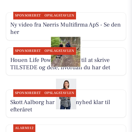
SPONSORERET
OPSLAGSTAVLEN
Ny video fra Nørris Multifirma ApS - Se den
her
SPONSORERET
OPSLAGSTAVLEN
Houen Life Power inviterer til at skrive
TILSTEDE og dele, hvordan du har det
SPONSORERET
OPSLAGSTAVLEN
Skott Aalborg har Fransa-nyhed klar til
efteråret
ALARM112