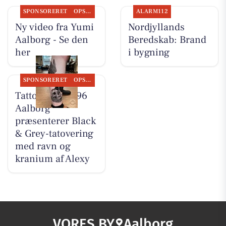
SPONSORERET
OPSLAGSTAVLEN
ALARM112
Ny video fra Yumi
Nordjyllands
Aalborg - Se den
Beredskab: Brand
her
i bygning
SPONSORERET
OPSLAGSTAVLEN
Tattoo Studio 96
Aalborg
præsenterer Black
& Grey-tatovering
med ravn og
kranium af Alexy
VORES BY
Aalborg