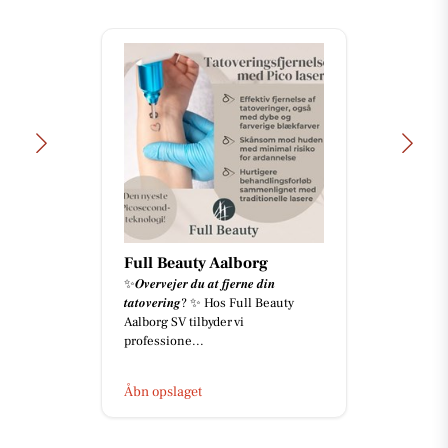
Full Beauty Aalborg
✨𝑶𝒗𝒆𝒓𝒗𝒆𝒋𝒆𝒓 𝒅𝒖 𝒂𝒕 𝒇𝒋𝒆𝒓𝒏𝒆 𝒅𝒊𝒏
𝒕𝒂𝒕𝒐𝒗𝒆𝒓𝒊𝒏𝒈? ✨ Hos Full Beauty
Aalborg SV tilbyder vi
professione...
Åbn opslaget