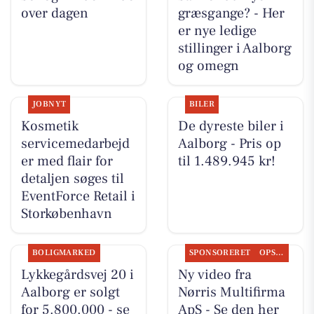
over dagen
græsgange? - Her
er nye ledige
stillinger i Aalborg
og omegn
JOBNYT
BILER
Kosmetik
De dyreste biler i
servicemedarbejd
Aalborg - Pris op
er med flair for
til 1.489.945 kr!
detaljen søges til
EventForce Retail i
Storkøbenhavn
BOLIGMARKED
SPONSORERET
OPSLAGSTAVLEN
Lykkegårdsvej 20 i
Ny video fra
Aalborg er solgt
Nørris Multifirma
for 5.800.000 - se
ApS - Se den her