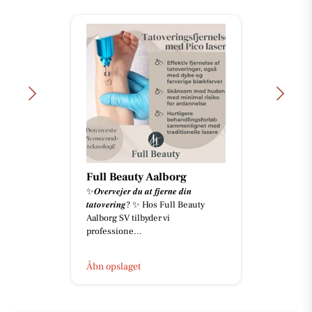
Full Beauty Aalborg
✨𝑶𝒗𝒆𝒓𝒗𝒆𝒋𝒆𝒓 𝒅𝒖 𝒂𝒕 𝒇𝒋𝒆𝒓𝒏𝒆 𝒅𝒊𝒏
𝒕𝒂𝒕𝒐𝒗𝒆𝒓𝒊𝒏𝒈? ✨ Hos Full Beauty
Aalborg SV tilbyder vi
professione...
Åbn opslaget