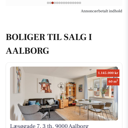
Annoncørbetalt indhold
BOLIGER TIL SALG I
AALBORG
1.145.000 kr
2
60 m
Læsøgade 7, 3 th, 9000 Aalborg