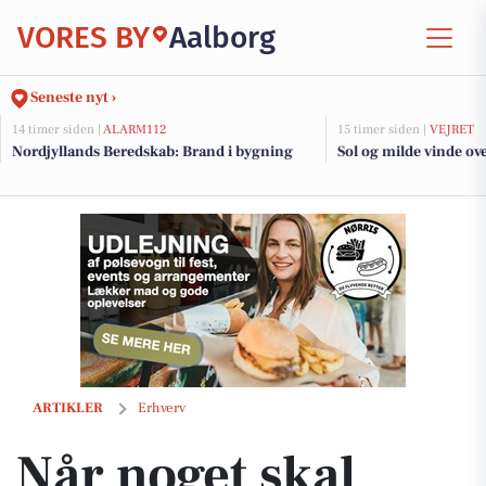
VORES BY
Aalborg
Seneste nyt ›
14 timer siden |
ALARM112
15 timer siden |
VEJRET
Nordjyllands Beredskab: Brand i bygning
Sol og milde vinde ov
Når noget skal ændre sig: Houen Life Power hjælper mennesker vide
ARTIKLER
Erhverv
Når noget skal