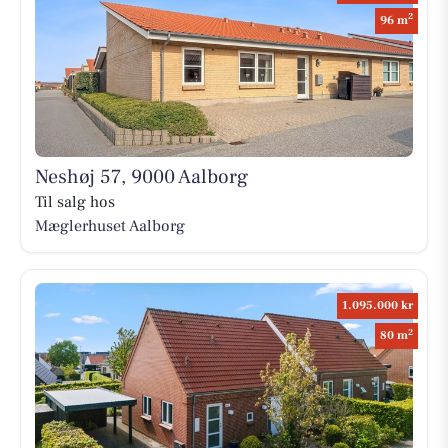
2
96 m
Neshøj 57, 9000 Aalborg
Til salg hos
Mæglerhuset Aalborg
1.095.000 kr
2
80 m