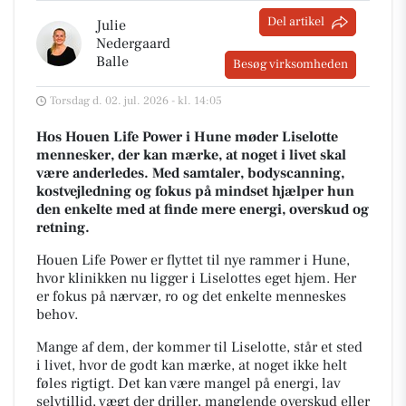
Del artikel
Julie
Nedergaard
Balle
Besøg virksomheden
Torsdag d. 02. jul. 2026 - kl. 14:05
Hos Houen Life Power i Hune møder Liselotte
mennesker, der kan mærke, at noget i livet skal
være anderledes. Med samtaler, bodyscanning,
kostvejledning og fokus på mindset hjælper hun
den enkelte med at finde mere energi, overskud og
retning.
Houen Life Power er flyttet til nye rammer i Hune,
hvor klinikken nu ligger i Liselottes eget hjem. Her
er fokus på nærvær, ro og det enkelte menneskes
behov.
Mange af dem, der kommer til Liselotte, står et sted
i livet, hvor de godt kan mærke, at noget ikke helt
føles rigtigt. Det kan være mangel på energi, lav
selvtillid, vægt der driller, manglende overskud eller