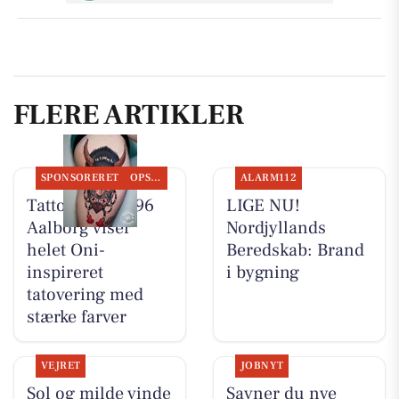
FLERE ARTIKLER
SPONSORERET
OPSLAGSTAVLEN
ALARM112
Tattoo Studio 96
LIGE NU!
Aalborg viser
Nordjyllands
helet Oni-
Beredskab: Brand
inspireret
i bygning
tatovering med
stærke farver
VEJRET
JOBNYT
Sol og milde vinde
Savner du nye