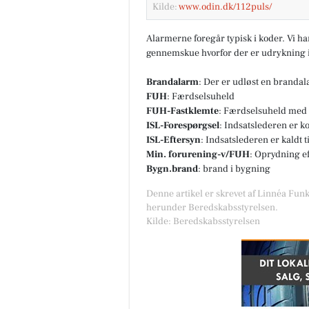
Kilde:
www.odin.dk/112puls/
Alarmerne foregår typisk i koder. Vi h
FrAAderen - Kastetvej
gennemskue hvorfor der er udrykning i
🚨 Vigtig besked til alle Week
FrAAdere 🚨 Er du en af dem, 
Brandalarm
: Der er udløst en branda
ikke kan få nok af vores Chop
FUH
: Færdselsuheld
Cheese? Så læs lige med....
FUH-Fastklemte
: Færdselsuheld med 
ISL-Forespørgsel
: Indsatslederen er k
Åbn opslaget
ISL-Eftersyn
: Indsatslederen er kaldt 
Min. forurening-v/FUH
: Oprydning e
Bygn.brand
: brand i bygning
Denne artikel er skrevet af Linnéa Funk
herunder Beredskabsstyrelsen.
Kilde: Beredskabsstyrelsen