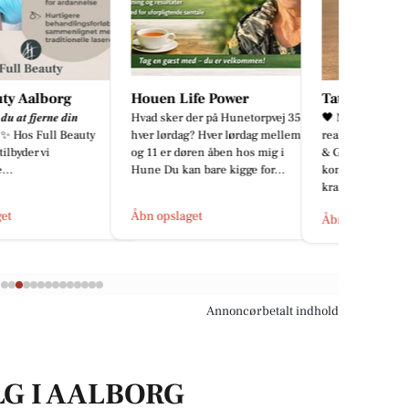
 Life Power
Tattoo Studio 96 Aalborg
Yumi Aal
er der på Hunetorpvej 35A
🖤 Mørk symbolik møder skarp
Sushi magi
rdag? Hver lørdag mellem 9
realisme. Denne kraftfulde Black
#sushi #yum
r døren åben hos mig i
& Grey-tatovering af Alexy
 kan bare kigge for...
kombinerer en ravn med et
kranium i...
slaget
Åbn opslage
Åbn opslaget
Annoncørbetalt indhold
LG I AALBORG