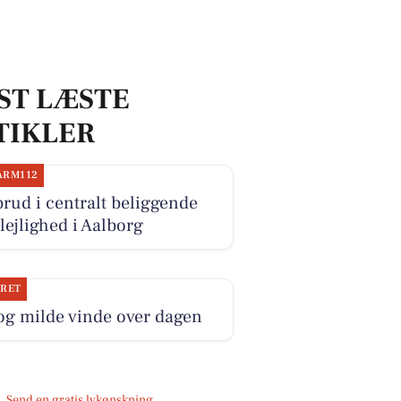
ST LÆSTE
TIKLER
ARM112
rud i centralt beliggende
lejlighed i Aalborg
JRET
og milde vinde over dagen
Send en gratis lykønskning