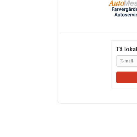
Få loka
Email