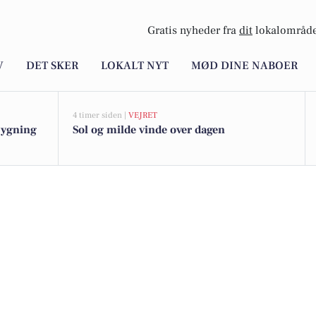
Gratis nyheder fra
dit
lokalområde
V
DET SKER
LOKALT NYT
MØD DINE NABOER
4 timer siden |
VEJRET
bygning
Sol og milde vinde over dagen