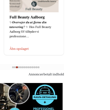
Full Beauty Aalborg
Houen Life Power
✨𝑶𝒗𝒆𝒓𝒗𝒆𝒋𝒆𝒓 𝒅𝒖 𝒂𝒕 𝒇𝒋𝒆𝒓𝒏𝒆 𝒅𝒊𝒏
Hvad sker der på Hune
𝒕𝒂𝒕𝒐𝒗𝒆𝒓𝒊𝒏𝒈? ✨ Hos Full Beauty
hver lørdag? Hver lør
Aalborg SV tilbyder vi
og 11 er døren åben ho
professione...
Hune Du kan bare kigge
Åbn opslaget
Åbn opslaget
Annoncørbetalt indhold