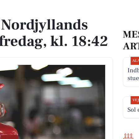
dag, kl. 18:42
 Nordjyllands
ME
redag, kl. 18:42
AR
AL
Indb
stue
VE
Sol 