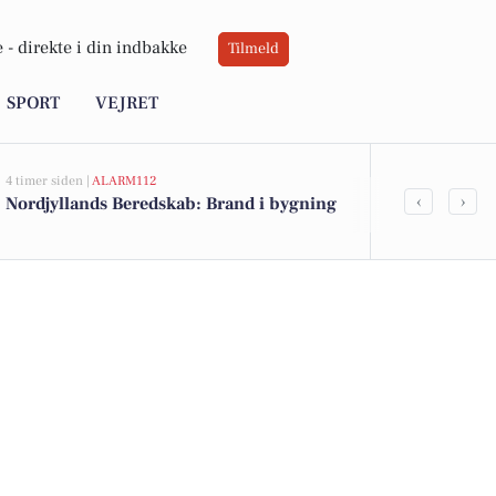
 -
direkte i din indbakke
Tilmeld
SPORT
VEJRET
4 timer siden |
ALARM112
4 timer siden |
AL
‹
›
Nordjyllands Beredskab: Brand i bygning
Nordjyllands