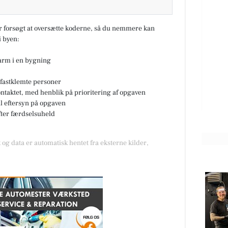
ar forsøgt at oversætte koderne, så du nemmere kan
SPAR Visse
 byen:
end
☀️ Weekendhyggen starter med
der
gode tilbud hos SPAR Visse ☀️ Vi
larm i en bygning
ped
elsker at være den lokale købmand
i Visse – og denne weekend e...
fastklemte personer
ontaktet, med henblik på prioritering af opgaven
Åbn opslaget
til eftersyn på opgaven
fter færdselsuheld
 og data er automatisk hentet fra eksterne kilder,