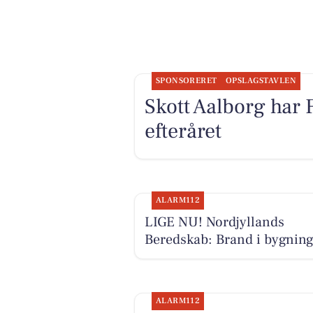
SPONSORERET
OPSLAGSTAVLEN
Skott Aalborg har 
efteråret
ALARM112
LIGE NU! Nordjyllands
Beredskab: Brand i bygnin
ALARM112