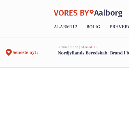
VORES BY
Aalborg
ALARM112
BOLIG
ERHVER
3 timer siden |
ALARM112
Seneste nyt ›
Nordjyllands Beredskab: Brand i 