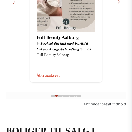
Full Beauty Aalborg
✨ 𝑭𝒐𝒓𝒌æ𝒍 𝒅𝒊𝒏 𝒉𝒖𝒅 𝒎𝒆𝒅 𝑭𝒐𝒓𝒍𝒍𝒆’𝒅
𝑳𝒖𝒌𝒔𝒖𝒔 𝑨𝒏𝒔𝒊𝒈𝒕𝒔𝒃𝒆𝒉𝒂𝒏𝒅𝒍𝒊𝒏𝒈 ✨ Hos
Full Beauty Aalborg...
Åbn opslaget
Annoncørbetalt indhold
BOLIGER TIL SALG I