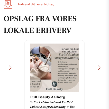
Indsend dit læserbidrag
OPSLAG FRA VORES
LOKALE ERHVERV
Full Beauty Aalborg
✨ 𝑭𝒐𝒓𝒌æ𝒍 𝒅𝒊𝒏 𝒉𝒖𝒅 𝒎𝒆𝒅 𝑭𝒐𝒓𝒍𝒍𝒆’𝒅
𝑳𝒖𝒌𝒔𝒖𝒔 𝑨𝒏𝒔𝒊𝒈𝒕𝒔𝒃𝒆𝒉𝒂𝒏𝒅𝒍𝒊𝒏𝒈 ✨ Hos