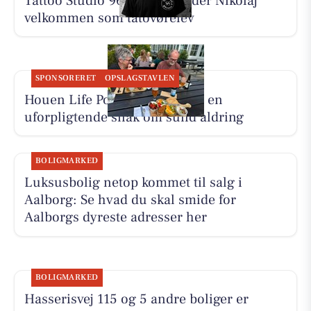
Tattoo Studio 96 Aalborg byder Nikolaj
velkommen som tatovørelev
SPONSORERET
OPSLAGSTAVLEN
Houen Life Power inviterer til en
uforpligtende snak om sund aldring
BOLIGMARKED
Luksusbolig netop kommet til salg i
Aalborg: Se hvad du skal smide for
Aalborgs dyreste adresser her
BOLIGMARKED
Hasserisvej 115 og 5 andre boliger er