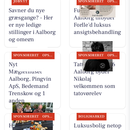
JOBNYT
SPONSORERET
OPSLAGSTAVLEN
Savner du nye
Full Beauty
græsgange? - Her
Aalborg tilbyder
er nye ledige
Forlle'd luksus
stillinger i Aalborg
ansigtsbehandling
og omegn
SPONSORERET
OPSLAGSTAVLEN
SPONSORERET
OPSLAGSTAVLEN
Nyt fra
Tattoo Studio 96
Mæglerhuset
Aalborg byder
Aalborg, Pingvin
Nikolaj
ApS, Bedemand
velkommen som
Trenskow og 1
tatovørelev
anden
SPONSORERET
OPSLAGSTAVLEN
BOLIGMARKED
Houen Life Power
Luksusbolig netop