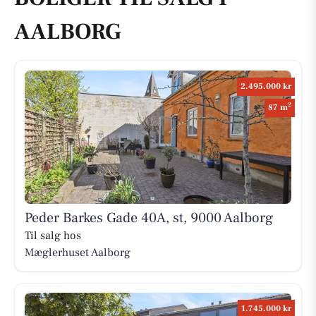
AALBORG
2.495.000 kr
2
87 m
Peder Barkes Gade 40A, st, 9000 Aalborg
Til salg hos
Mæglerhuset Aalborg
1.745.000 kr