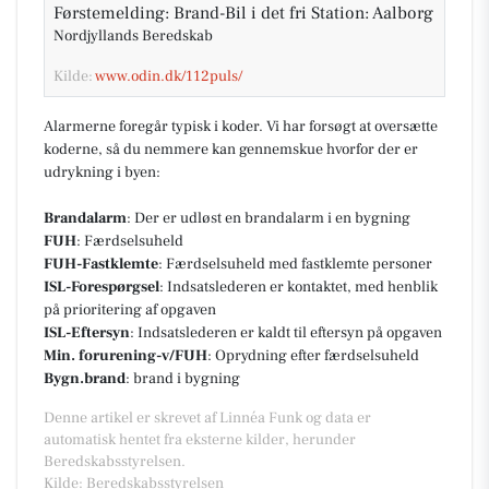
Førstemelding: Brand-Bil i det fri Station: Aalborg
Nordjyllands Beredskab
Kilde:
www.odin.dk/112puls/
Alarmerne foregår typisk i koder. Vi har forsøgt at oversætte
koderne, så du nemmere kan gennemskue hvorfor der er
udrykning i byen:
Brandalarm
: Der er udløst en brandalarm i en bygning
FUH
: Færdselsuheld
FUH-Fastklemte
: Færdselsuheld med fastklemte personer
ISL-Forespørgsel
: Indsatslederen er kontaktet, med henblik
på prioritering af opgaven
ISL-Eftersyn
: Indsatslederen er kaldt til eftersyn på opgaven
Min. forurening-v/FUH
: Oprydning efter færdselsuheld
Bygn.brand
: brand i bygning
Denne artikel er skrevet af Linnéa Funk og data er
automatisk hentet fra eksterne kilder, herunder
Beredskabsstyrelsen.
Kilde: Beredskabsstyrelsen