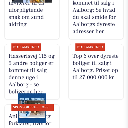
inviterer til en
kommet til salg i
uforpligtende
Aalborg: Se hvad
snak om sund
du skal smide for
aldring
Aalborgs dyreste
adresser her
BOLIGMARKED
BOLIGMARKED
Hasserisvej 115 og
Top 6 over dyreste
5 andre boliger er
boliger til salg i
kommet til salg
Aalborg. Priser op
denne uge i
til 27.000.000 kr
Aalborg - se
boligerne her.
SPONSORERET
OPSLAGSTAVLEN
AniCura Aalborg
forklarer, hvorfor