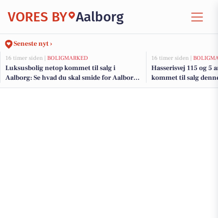
VORES BY
Aalborg
Seneste nyt ›
16 timer siden |
BOLIGMARKED
16 timer siden |
BOLIGM
Luksusbolig netop kommet til salg i
Hasserisvej 115 og 5 a
Aalborg: Se hvad du skal smide for Aalborgs
kommet til salg denne
dyreste adresser her
boligerne her.