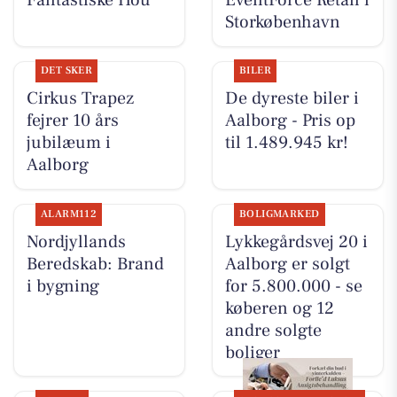
Fantastiske Hou
EventForce Retail i
Storkøbenhavn
DET SKER
BILER
Cirkus Trapez
De dyreste biler i
fejrer 10 års
Aalborg - Pris op
jubilæum i
til 1.489.945 kr!
Aalborg
ALARM112
BOLIGMARKED
Nordjyllands
Lykkegårdsvej 20 i
Beredskab: Brand
Aalborg er solgt
i bygning
for 5.800.000 - se
køberen og 12
andre solgte
boliger