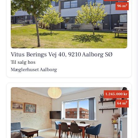
2
96 m
Vitus Berings Vej 40, 9210 Aalborg SØ
Til salg hos
Mæglerhuset Aalborg
1.245.000 kr
2
64 m