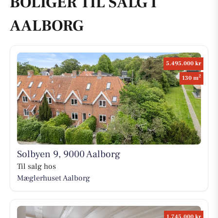
BOLIGER TIL SALG I
AALBORG
5.495.000 kr
2
130 m
Solbyen 9, 9000 Aalborg
Til salg hos
Mæglerhuset Aalborg
1.745.000 kr