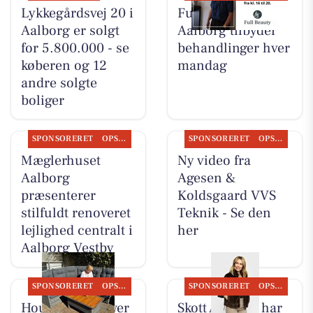
Lykkegårdsvej 20 i
Full Beauty
Aalborg er solgt
Aalborg tilbyder
for 5.800.000 - se
behandlinger hver
køberen og 12
mandag
andre solgte
boliger
SPONSORERET
OPSLAGSTAVLEN
SPONSORERET
OPSLAGSTAVLEN
Mæglerhuset
Ny video fra
Aalborg
Agesen &
præsenterer
Koldsgaard VVS
stilfuldt renoveret
Teknik - Se den
lejlighed centralt i
her
Aalborg Vestby
SPONSORERET
OPSLAGSTAVLEN
SPONSORERET
OPSLAGSTAVLEN
Houen Life Power
Skott Aalborg har