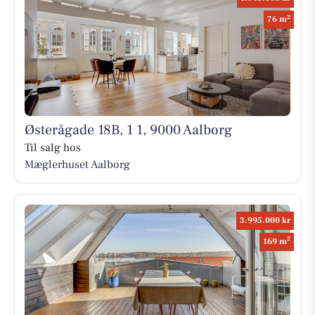
2
76 m
Østerågade 18B, 1 1, 9000 Aalborg
Til salg hos
Mæglerhuset Aalborg
3.995.000 kr
2
169 m