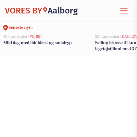
VORES BY
Aalborg
Seneste nyt ›
10 timer siden |
VEJRET
23 timer siden |
DAGLIG
Mild dag med lidt blæst og smådryp
Salling iskasse til kun
legetøjstilbud med 3 