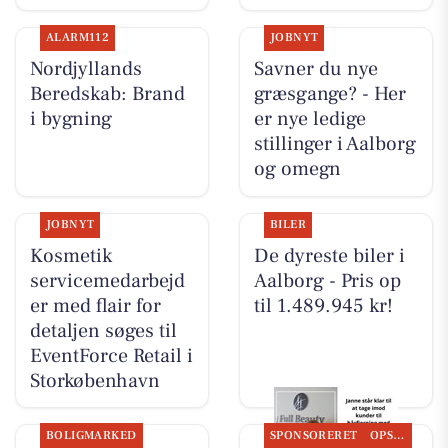
ALARM112
JOBNYT
Nordjyllands
Savner du nye
Beredskab: Brand
græsgange? - Her
i bygning
er nye ledige
stillinger i Aalborg
og omegn
JOBNYT
BILER
Kosmetik
De dyreste biler i
servicemedarbejd
Aalborg - Pris op
er med flair for
til 1.489.945 kr!
detaljen søges til
EventForce Retail i
Storkøbenhavn
BOLIGMARKED
SPONSORERET
OPSLAGSTAVLEN