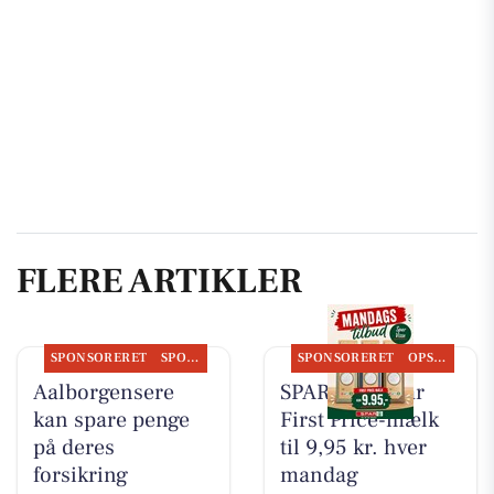
FLERE ARTIKLER
SPONSORERET
SPONSORERET INDHOLD
SPONSORERET
OPSLAGSTAVLEN
Aalborgensere
SPAR Visse har
kan spare penge
First Price-mælk
på deres
til 9,95 kr. hver
forsikring
mandag