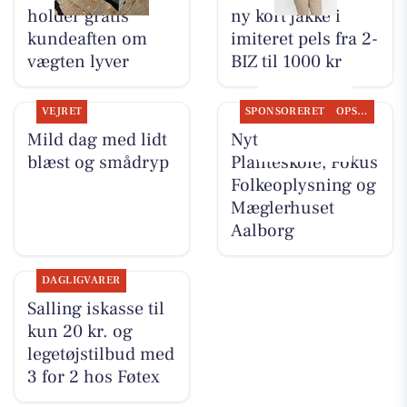
holder gratis
ny kort jakke i
kundeaften om
imiteret pels fra 2-
vægten lyver
BIZ til 1000 kr
VEJRET
SPONSORERET
OPSLAGSTAVLEN
Mild dag med lidt
Nyt fra Gug
blæst og smådryp
Planteskole, Fokus
Folkeoplysning og
Mæglerhuset
Aalborg
DAGLIGVARER
Salling iskasse til
kun 20 kr. og
legetøjstilbud med
3 for 2 hos Føtex