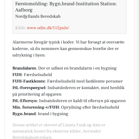
Førstemelding: Bygn.brand-Institution Station:
Aalborg
Nordjyllands Beredskab
Kilde:
www.odin.dk/112puls/
Alarmerne foregår typisk i koder. Vi har forsøgt at oversætte
koderne, så du nemmere kan gennemskue hvorfor der er
udrykning i byen:
Brandalarm
: Der er udløst en brandalarm i en bygning
FUH
: Færdselsuheld
FUH-Fastklemte
: Færdselsuheld med fastklemte personer
ISL-Forespørgsel
: Indsatslederen er kontaktet, med henblik
på prioritering af opgaven
ISL-Eftersyn
: Indsatslederen er kaldt til eftersyn på opgaven
Min. forurening-v/FUH
: Oprydning efter færdselsuheld
Bygn.brand
: brand i bygning
Denne artikel er skrevet af Linnéa Funk og data er
automatisk hentet fra eksterne kilder, herunder
Beredskabsstyrelsen.