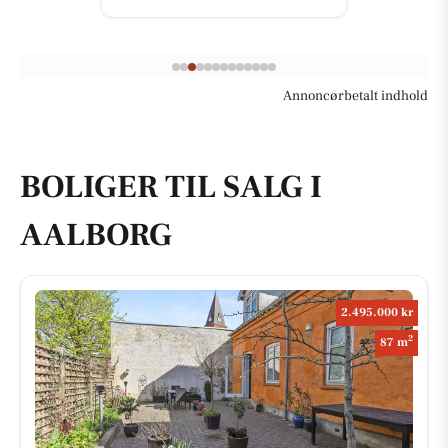
Annoncørbetalt indhold
BOLIGER TIL SALG I
AALBORG
2.495.000 kr
2
87 m