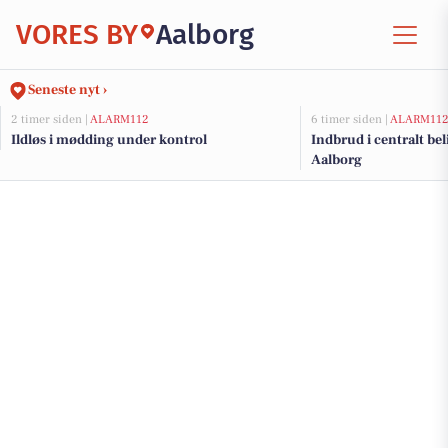
VORES BY
Aalborg
Seneste nyt ›
2 timer siden |
ALARM112
6 timer siden |
ALARM11
Ildløs i mødding under kontrol
Indbrud i centralt bel
Aalborg