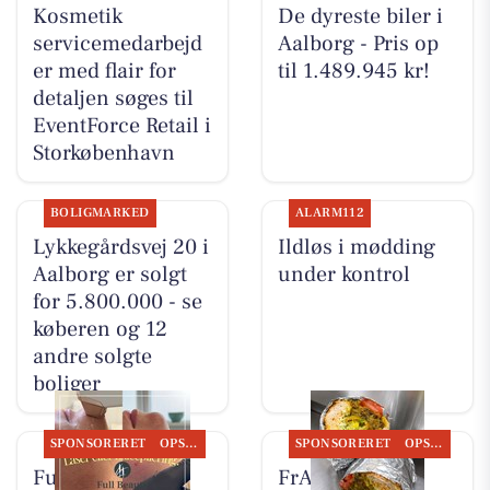
Kosmetik
De dyreste biler i
servicemedarbejd
Aalborg - Pris op
er med flair for
til 1.489.945 kr!
detaljen søges til
EventForce Retail i
Storkøbenhavn
BOLIGMARKED
ALARM112
Lykkegårdsvej 20 i
Ildløs i mødding
Aalborg er solgt
under kontrol
for 5.800.000 - se
køberen og 12
andre solgte
boliger
SPONSORERET
OPSLAGSTAVLEN
SPONSORERET
OPSLAGSTAVLEN
Full Beauty
FrAAderen