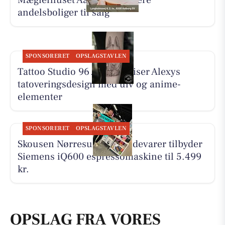
Mæglerhuset Aalborg har flere
andelsboliger til salg
SPONSORERET
OPSLAGSTAVLEN
Tattoo Studio 96 Aalborg viser Alexys
tatoveringsdesign med ulv og anime-
elementer
SPONSORERET
OPSLAGSTAVLEN
Skousen Nørresundby Hvidevarer tilbyder
Siemens iQ600 espressomaskine til 5.499
kr.
OPSLAG FRA VORES