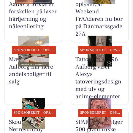
Aalborg forklarer
oplyser, at
forskellen på laser
Weekend
hårfjerning og
FrAAderen nu bor
nåleepilering
på Danmarksgade
27A
SPONSORERET
OPSLAGSTAVLEN
SPONSORERET
OPSLAGSTAVLEN
Mæglerhuset
Tattoo Studio 96
Aalborg har flere
Aalborg viser
andelsboliger til
Alexys
salg
tatoveringsdesign
med ulv og
anime-elementer
SPONSORERET
OPSLAGSTAVLEN
SPONSORERET
OPSLAGSTAVLEN
Skousen
SPAR Visse sælger
Nørresundby
500 gram friske