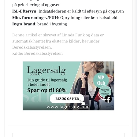
på prioritering af opgaven
ISL-Eftersyn
: Indsatslederen er kaldt til eftersyn på opgaven
Min. forurening-v/FUH
: Oprydning efter færdselsuheld
Bygn.brand
: brand i bygning
Denne artikel er skrevet af Linnéa Funk og data er
automatisk hentet fra eksterne kilder, herunder
Beredskabsstyrelsen.
Kilde: Beredskabsstyrelsen