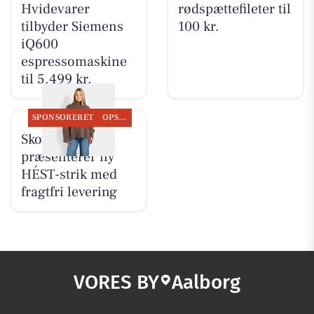
Hvidevarer
rødspættefileter til
tilbyder Siemens
100 kr.
iQ600
espressomaskine
til 5.499 kr.
SPONSORERET
OPSLAGSTAVLEN
Skott Aalborg
præsenterer ny
HÉST-strik med
fragtfri levering
VORES BY
Aalborg