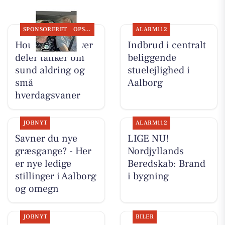
SPONSORERET
OPSLAGSTAVLEN
ALARM112
Houen Life Power
Indbrud i centralt
deler tanker om
beliggende
sund aldring og
stuelejlighed i
små
Aalborg
hverdagsvaner
JOBNYT
ALARM112
Savner du nye
LIGE NU!
græsgange? - Her
Nordjyllands
er nye ledige
Beredskab: Brand
stillinger i Aalborg
i bygning
og omegn
JOBNYT
BILER