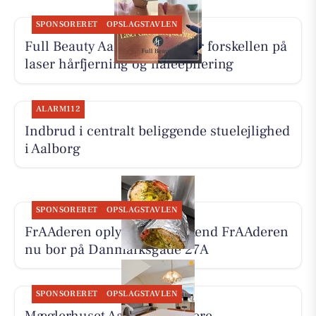
SPONSORERET
OPSLAGSTAVLEN
Full Beauty Aalborg forklarer forskellen på
laser hårfjerning og nåleepilering
ALARM112
Indbrud i centralt beliggende stuelejlighed
i Aalborg
SPONSORERET
OPSLAGSTAVLEN
FrAAderen oplyser, at Weekend FrAAderen
nu bor på Danmarksgade 27A
SPONSORERET
OPSLAGSTAVLEN