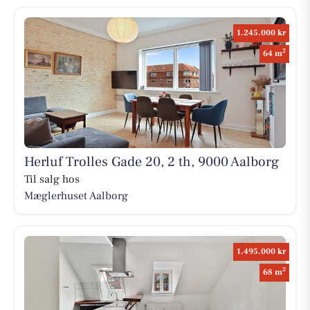
1.245.000 kr
2
64 m
Herluf Trolles Gade 20, 2 th, 9000 Aalborg
Til salg hos
Mæglerhuset Aalborg
1.495.000 kr
2
68 m