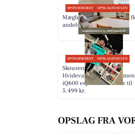
SPONSORERET
OPSLAGSTAVLEN
Mæglerhuset Aalborg har fl
andelsboliger til salg
SPONSORERET
OPSLAGSTAVLEN
Skousen Nørresundby
Hvidevarer tilbyder Siemen
iQ600 espressomaskine til
5.499 kr.
OPSLAG FRA VO