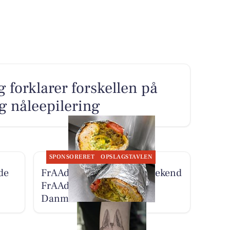
g forklarer forskellen på
og nåleepilering
SPONSORERET
OPSLAGSTAVLEN
de
FrAAderen oplyser, at Weekend
FrAAderen nu bor på
Danmarksgade 27A