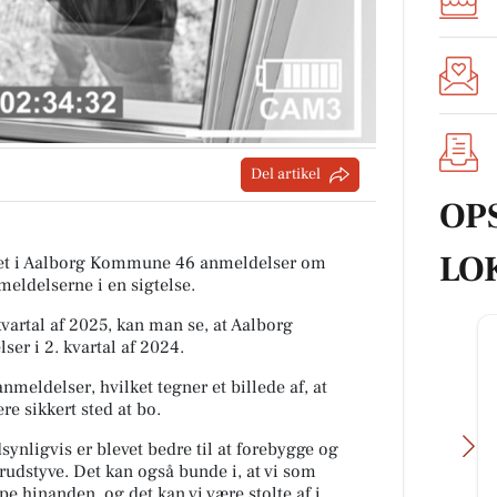
Del artikel
OP
LO
tiet i Aalborg Kommune 46 anmeldelser om
meldelserne i en sigtelse.
rtal af 2025, kan man se, at Aalborg
er i 2. kvartal af 2024.
nmeldelser, hvilket tegner et billede af, at
e sikkert sted at bo.
ynligvis er blevet bedre til at forebygge og
rudstyve. Det kan også bunde i, at vi som
pe hinanden, og det kan vi være stolte af i