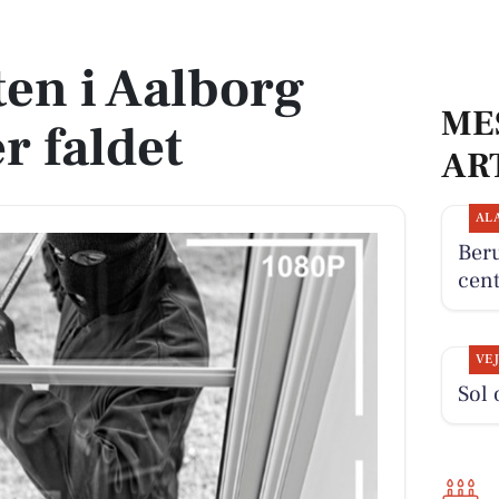
aldet
en i Aalborg
ME
 faldet
AR
AL
Beru
cent
VE
Sol 