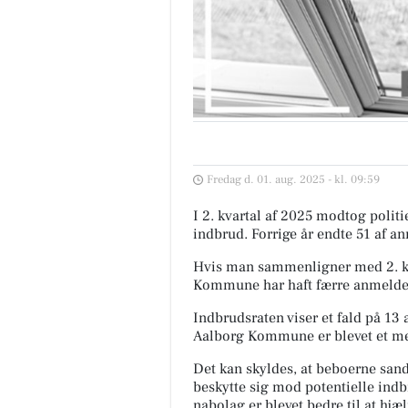
Fredag d. 01. aug. 2025 - kl. 09:59
I 2. kvartal af 2025 modtog poli
indbrud. Forrige år endte 51 af an
Hvis man sammenligner med 2. kva
Kommune har haft færre anmeldels
Indbrudsraten viser et fald på 13 a
Aalborg Kommune er blevet et mer
Det kan skyldes, at beboerne sands
beskytte sig mod potentielle indb
nabolag er blevet bedre til at hjæl