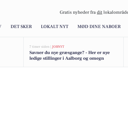
Gratis nyheder fra
dit
lokalområde
V
DET SKER
LOKALT NYT
MØD DINE NABOER
7 timer siden |
JOBNYT
Savner du nye græsgange? - Her er nye
ledige stillinger i Aalborg og omegn