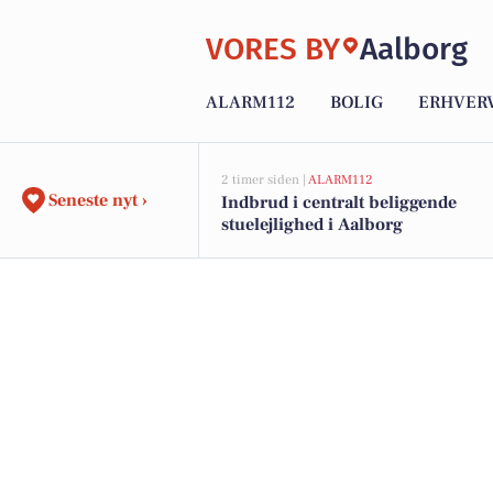
VORES BY
Aalborg
ALARM112
BOLIG
ERHVER
2 timer siden |
ALARM112
Seneste nyt ›
Indbrud i centralt beliggende
stuelejlighed i Aalborg