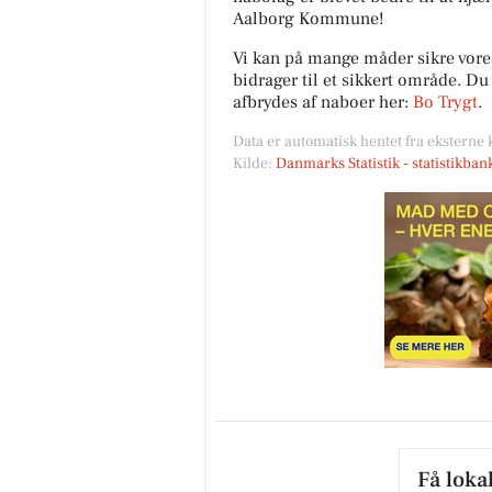
Aalborg Kommune!
Vi kan på mange måder sikre vor
FrAAderen - Kastetvej
bidrager til et sikkert område. D
🚨 Vigtig besked til alle Week
afbrydes af naboer her:
Bo Trygt
.
FrAAdere 🚨 Er du en af dem, 
Data er automatisk hentet fra eksterne 
ikke kan få nok af vores Chop
Cheese? Så læs lige med....
Kilde:
Danmarks Statistik - statistikba
Åbn opslaget
Få loka