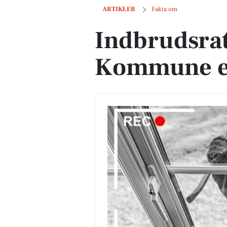
Indbrudsraten i Aalborg Kommune er f
ARTIKLER
Fakta om
Indbrudsrat
Kommune er