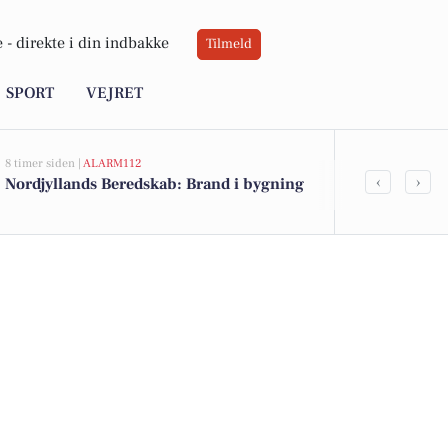
 -
direkte i din indbakke
Tilmeld
SPORT
VEJRET
8 timer siden |
ALARM112
10 timer siden |
A
‹
›
Nordjyllands Beredskab: Brand i bygning
Nordjyllands