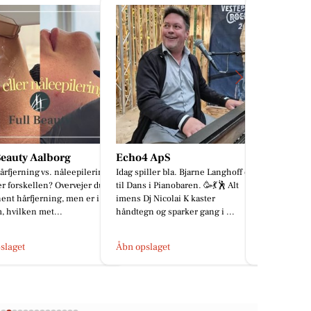
4 ApS
Houen Life Power
Tattoo St
iller bla. Bjarne Langhoff op
Sund aldring starter ikke som 70-
Alexy har sk
s i Pianobaren. 🥳💃🕺 Alt
årig. Den starter mens du smører
hvor en stæ
j Nicolai K kaster
madpakker. Altså, jeg må lige dele
ikoniske an
n og sparker gang i ...
noget fra i går. Jeg h...
komposition 
slaget
Åbn opslaget
Åbn opslage