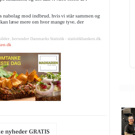
es nabolag mod indbrud, hvis vi står sammen og
SPAR Visse
u kan læse mere om hvor mange tyve, der
end
😍😍‼️‼️ JA TAK ‼️‼️😍😍 Hej Nyhed i
der
Danmark !!! (Frost nyhed) De virale
kilder, herunder Danmarks Statistik - statistikbanken.dk.
ped
frugtkager er landet i Danmark
Lige nu hitter...
nken.dk
Åbn opslaget
le nyheder GRATIS