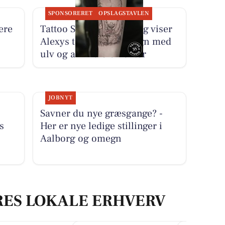
SPONSORERET
OPSLAGSTAVLEN
ere
Tattoo Studio 96 Aalborg viser
Alexys tatoveringsdesign med
ulv og anime-elementer
JOBNYT
Savner du nye græsgange? -
s
Her er nye ledige stillinger i
Aalborg og omegn
RES LOKALE ERHVERV