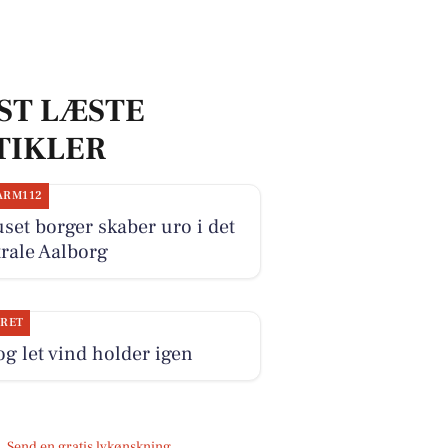
ST LÆSTE
TIKLER
ARM112
set borger skaber uro i det
rale Aalborg
JRET
og let vind holder igen
Send en gratis lykønskning