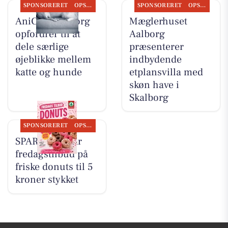
SPONSORERET
OPSLAGSTAVLEN
SPONSORERET
OPSLAGSTAVLEN
AniCura Aalborg
Mæglerhuset
opfordrer til at
Aalborg
dele særlige
præsenterer
øjeblikke mellem
indbydende
katte og hunde
etplansvilla med
skøn have i
Skalborg
SPONSORERET
OPSLAGSTAVLEN
SPAR Visse har
fredagstilbud på
friske donuts til 5
kroner stykket