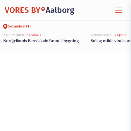
VORES BY
Aalborg
Seneste nyt ›
2 timer siden |
ALARM112
3 timer siden |
VEJRET
Nordjyllands Beredskab: Brand i bygning
Sol og milde vinde ov