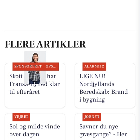
FLERE ARTIKLER
SPONSORERET
OPSLAGSTAVLEN
ALARM112
Skott Aalborg har
LIGE NU!
Fransa-nyhed klar
Nordjyllands
til efteråret
Beredskab: Brand
i bygning
VEJRET
JOBNYT
Sol og milde vinde
Savner du nye
over dagen
græsgange? - Her