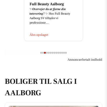
Full Beauty Aalborg
✨𝑶𝒗𝒆𝒓𝒗𝒆𝒋𝒆𝒓 𝒅𝒖 𝒂𝒕 𝒇𝒋𝒆𝒓𝒏𝒆 𝒅𝒊𝒏
𝒕𝒂𝒕𝒐𝒗𝒆𝒓𝒊𝒏𝒈? ✨ Hos Full Beauty
Aalborg SV tilbyder vi
professione...
Åbn opslaget
Annoncørbetalt indhold
BOLIGER TIL SALG I
AALBORG