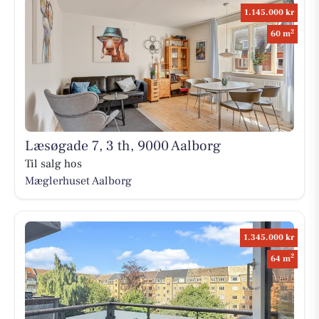
1.145.000 kr
2
60 m
Læsøgade 7, 3 th, 9000 Aalborg
Til salg hos
Mæglerhuset Aalborg
1.345.000 kr
2
64 m