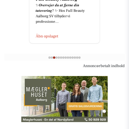
✨𝑶𝒗𝒆𝒓𝒗𝒆𝒋𝒆𝒓 𝒅𝒖 𝒂𝒕 𝒇𝒋𝒆𝒓𝒏𝒆 𝒅𝒊𝒏
𝒕𝒂𝒕𝒐𝒗𝒆𝒓𝒊𝒏𝒈? ✨ Hos Full Beauty
Aalborg SV tilbyder vi
professione...
Åbn opslaget
Annoncørbetalt indhold