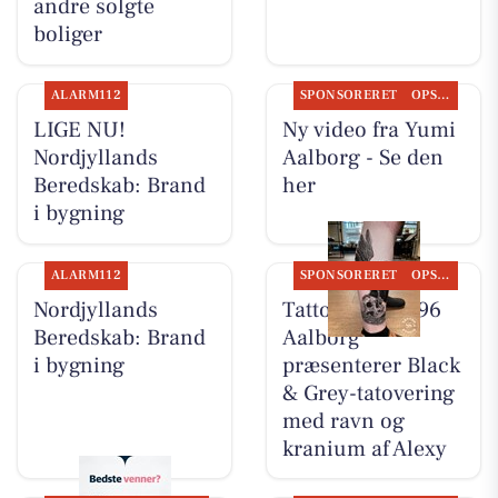
andre solgte
boliger
ALARM112
SPONSORERET
OPSLAGSTAVLEN
LIGE NU!
Ny video fra Yumi
Nordjyllands
Aalborg - Se den
Beredskab: Brand
her
i bygning
ALARM112
SPONSORERET
OPSLAGSTAVLEN
Nordjyllands
Tattoo Studio 96
Beredskab: Brand
Aalborg
i bygning
præsenterer Black
& Grey-tatovering
med ravn og
kranium af Alexy