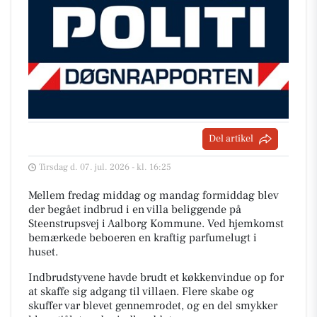
Del artikel
Tirsdag d. 07. jul. 2026 - kl. 16:25
Mellem fredag middag og mandag formiddag blev
der begået indbrud i en villa beliggende på
Steenstrupsvej i Aalborg Kommune. Ved hjemkomst
bemærkede beboeren en kraftig parfumelugt i
huset.
Indbrudstyvene havde brudt et køkkenvindue op for
at skaffe sig adgang til villaen. Flere skabe og
skuffer var blevet gennemrodet, og en del smykker