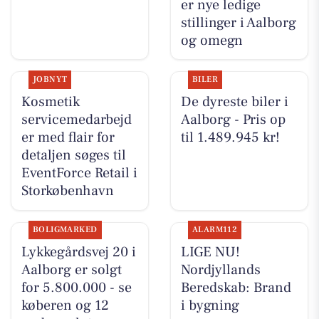
er nye ledige
stillinger i Aalborg
og omegn
JOBNYT
BILER
Kosmetik
De dyreste biler i
servicemedarbejd
Aalborg - Pris op
er med flair for
til 1.489.945 kr!
detaljen søges til
EventForce Retail i
Storkøbenhavn
BOLIGMARKED
ALARM112
Lykkegårdsvej 20 i
LIGE NU!
Aalborg er solgt
Nordjyllands
for 5.800.000 - se
Beredskab: Brand
køberen og 12
i bygning