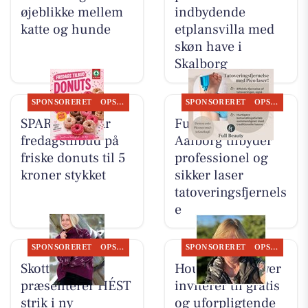
øjeblikke mellem
indbydende
katte og hunde
etplansvilla med
skøn have i
Skalborg
SPONSORERET
OPSLAGSTAVLEN
SPONSORERET
OPSLAGSTAVLEN
SPAR Visse har
Full Beauty
fredagstilbud på
Aalborg tilbyder
friske donuts til 5
professionel og
kroner stykket
sikker laser
tatoveringsfjernels
e
SPONSORERET
OPSLAGSTAVLEN
SPONSORERET
OPSLAGSTAVLEN
Skott Aalborg
Houen Life Power
præsenterer HÉST
inviterer til gratis
strik i ny
og uforpligtende