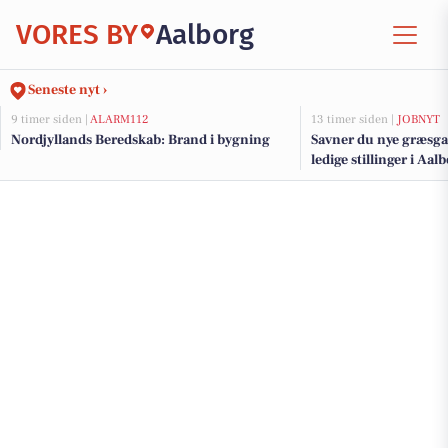
VORES BY
Aalborg
Seneste nyt ›
9 timer siden |
ALARM112
13 timer siden |
JOBNYT
Nordjyllands Beredskab: Brand i bygning
Savner du nye græsga
ledige stillinger i Aa