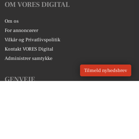
OM VORES DIGITAL
Om os
For annoncører
Vilkår og Privatlivspolitik
Kontakt VORES Digital
Administrer samtykke
Tilmeld nyhedsbrev
GENVEJE
Seneste nyt fra Aalborg
Vores lokale erhverv
Kalenderen for Aalborg
Fakta om Aalborg
Erhvervsartikler