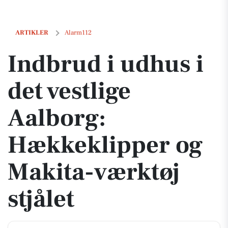
Indbrud i udhus i det vestlige Aalborg: Hækkeklipper og Makita-værktø
ARTIKLER
Alarm112
Indbrud i udhus i
det vestlige
Aalborg:
Hækkeklipper og
Makita-værktøj
stjålet