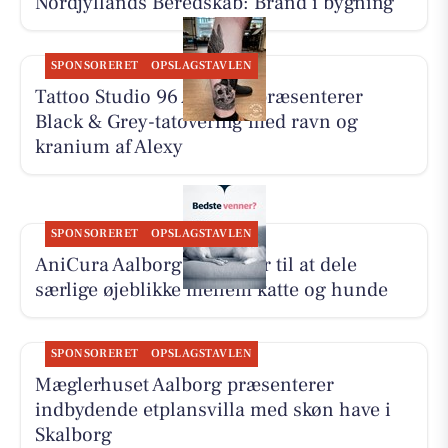
Nordjyllands Beredskab: Brand i bygning
SPONSORERET
OPSLAGSTAVLEN
Tattoo Studio 96 Aalborg præsenterer
Black & Grey-tatovering med ravn og
kranium af Alexy
SPONSORERET
OPSLAGSTAVLEN
AniCura Aalborg opfordrer til at dele
særlige øjeblikke mellem katte og hunde
SPONSORERET
OPSLAGSTAVLEN
Mæglerhuset Aalborg præsenterer
indbydende etplansvilla med skøn have i
Skalborg