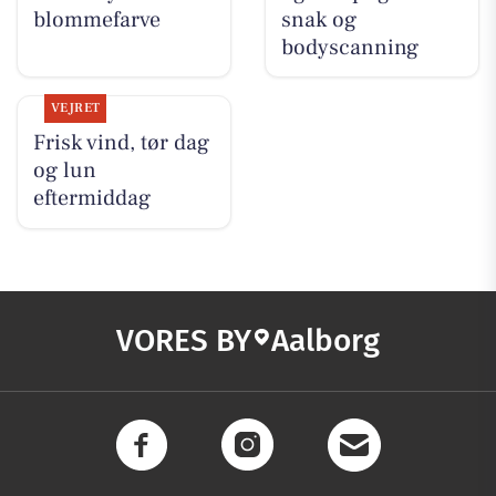
blommefarve
snak og
bodyscanning
VEJRET
Frisk vind, tør dag
og lun
eftermiddag
VORES BY
Aalborg