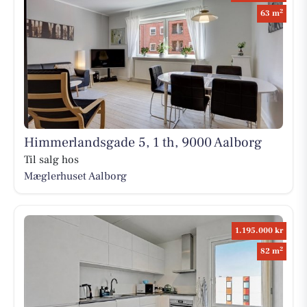
2
63 m
Himmerlandsgade 5, 1 th, 9000 Aalborg
Til salg hos
Mæglerhuset Aalborg
1.195.000 kr
2
82 m