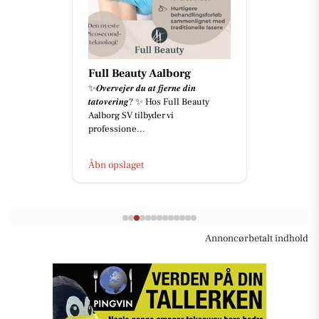
Full Beauty Aalborg
✨𝑶𝒗𝒆𝒓𝒗𝒆𝒋𝒆𝒓 𝒅𝒖 𝒂𝒕 𝒇𝒋𝒆𝒓𝒏𝒆 𝒅𝒊𝒏
𝒕𝒂𝒕𝒐𝒗𝒆𝒓𝒊𝒏𝒈? ✨ Hos Full Beauty
Aalborg SV tilbyder vi
professione...
Åbn opslaget
Annoncørbetalt indhold