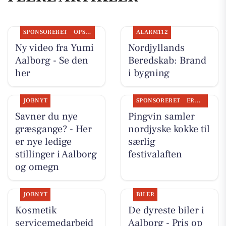
SPONSORERET
OPSLAGSTAVLEN
ALARM112
Ny video fra Yumi
Nordjyllands
Aalborg - Se den
Beredskab: Brand
her
i bygning
JOBNYT
SPONSORERET
ERHVERV
Savner du nye
Pingvin samler
græsgange? - Her
nordjyske kokke til
er nye ledige
særlig
stillinger i Aalborg
festivalaften
og omegn
JOBNYT
BILER
Kosmetik
De dyreste biler i
servicemedarbejd
Aalborg - Pris op