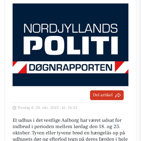
Del artikel
Tirsdag d. 28. okt. 2025 - kl. 16:55
Et udhus i det vestlige Aalborg har været udsat for
indbrud i perioden mellem lørdag den 18. og 25.
oktober. Tyven eller tyvene brød en hængelås op på
udhusets dør og efterlod tegn på deres færden i hele