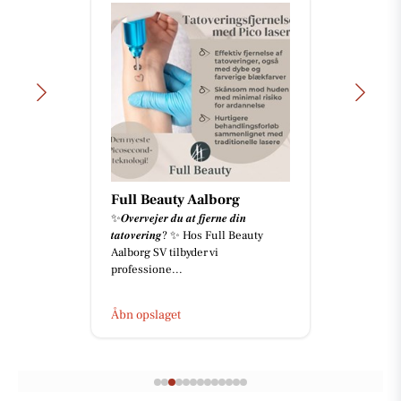
Full Beauty Aalborg
✨𝑶𝒗𝒆𝒓𝒗𝒆𝒋𝒆𝒓 𝒅𝒖 𝒂𝒕 𝒇𝒋𝒆𝒓𝒏𝒆 𝒅𝒊𝒏
𝒕𝒂𝒕𝒐𝒗𝒆𝒓𝒊𝒏𝒈? ✨ Hos Full Beauty
Aalborg SV tilbyder vi
professione...
Åbn opslaget