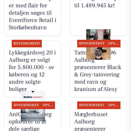
er med flair for
til 1.489.945 kr!
detaljen søges til
EventForce Retail i
Storkøbenhavn
BOLIGMARKED
SPONSORERET
OPSLAGSTAVLEN
Lykkegårdsvej 20 i
Tattoo Studio 96
Aalborg er solgt
Aalborg
for 5.800.000 - se
præsenterer Black
køberen og 12
& Grey-tatovering
andre solgte
med ravn og
boliger
kranium af Alexy
SPONSORERET
OPSLAGSTAVLEN
SPONSORERET
OPSLAGSTAVLEN
AniCura Aalborg
Mæglerhuset
opfordrer til at
Aalborg
dele særlige
præsenterer