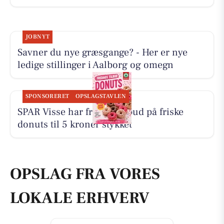
JOBNYT
Savner du nye græsgange? - Her er nye
ledige stillinger i Aalborg og omegn
SPONSORERET
OPSLAGSTAVLEN
SPAR Visse har fredagstilbud på friske
donuts til 5 kroner stykket
OPSLAG FRA VORES
LOKALE ERHVERV