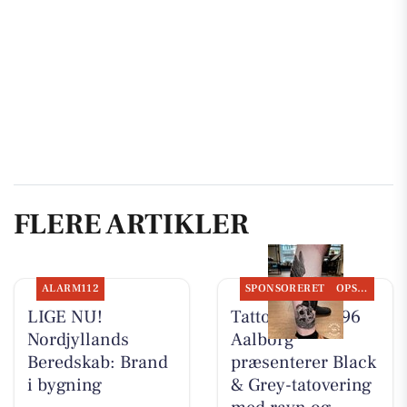
FLERE ARTIKLER
ALARM112
SPONSORERET
OPSLAGSTAVLEN
LIGE NU!
Tattoo Studio 96
Nordjyllands
Aalborg
Beredskab: Brand
præsenterer Black
i bygning
& Grey-tatovering