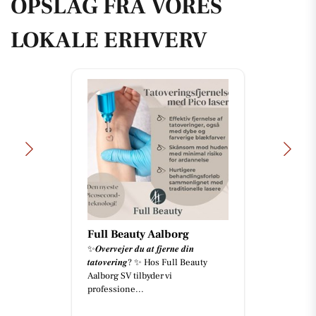
OPSLAG FRA VORES
LOKALE ERHVERV
Full Beauty Aalborg
✨𝑶𝒗𝒆𝒓𝒗𝒆𝒋𝒆𝒓 𝒅𝒖 𝒂𝒕 𝒇𝒋𝒆𝒓𝒏𝒆 𝒅𝒊𝒏
𝒕𝒂𝒕𝒐𝒗𝒆𝒓𝒊𝒏𝒈? ✨ Hos Full Beauty
Aalborg SV tilbyder vi
professione...