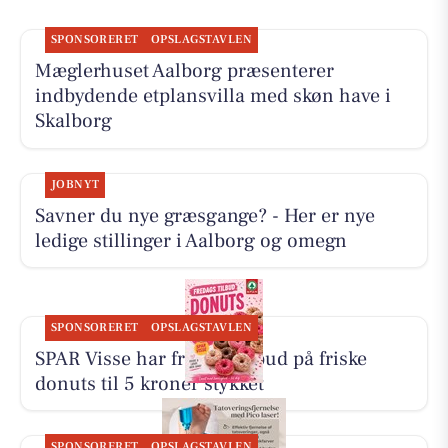
SPONSORERET
OPSLAGSTAVLEN
Mæglerhuset Aalborg præsenterer
indbydende etplansvilla med skøn have i
Skalborg
JOBNYT
Savner du nye græsgange? - Her er nye
ledige stillinger i Aalborg og omegn
SPONSORERET
OPSLAGSTAVLEN
SPAR Visse har fredagstilbud på friske
donuts til 5 kroner stykket
SPONSORERET
OPSLAGSTAVLEN