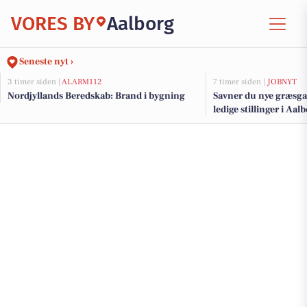
VORES BY
Aalborg
Seneste nyt ›
3 timer siden |
ALARM112
7 timer siden |
JOBNYT
Nordjyllands Beredskab: Brand i bygning
Savner du nye græsga
ledige stillinger i Aa