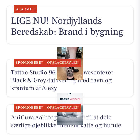
ALARM112
LIGE NU! Nordjyllands
Beredskab: Brand i bygning
SPONSORERET
OPSLAGSTAVLEN
Tattoo Studio 96 Aalborg præsenterer
Black & Grey-tatovering med ravn og
kranium af Alexy
SPONSORERET
OPSLAGSTAVLEN
AniCura Aalborg opfordrer til at dele
særlige øjeblikke mellem katte og hunde