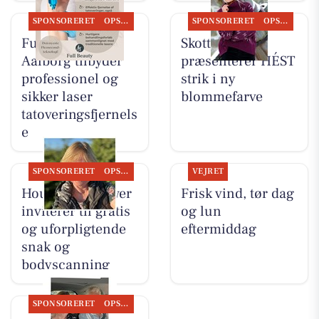
SPONSORERET
OPSLAGSTAVLEN
SPONSORERET
OPSLAGSTAVLEN
Full Beauty
Skott Aalborg
Aalborg tilbyder
præsenterer HÉST
professionel og
strik i ny
sikker laser
blommefarve
tatoveringsfjernels
e
SPONSORERET
OPSLAGSTAVLEN
VEJRET
Houen Life Power
Frisk vind, tør dag
inviterer til gratis
og lun
og uforpligtende
eftermiddag
snak og
bodyscanning
SPONSORERET
OPSLAGSTAVLEN