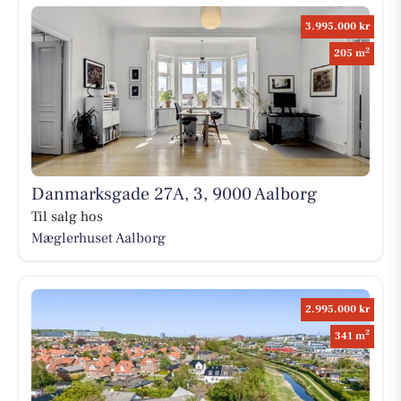
3.995.000 kr
2
205 m
Danmarksgade 27A, 3, 9000 Aalborg
Til salg hos
Mæglerhuset Aalborg
2.995.000 kr
2
341 m