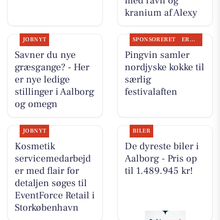
med ravn og
kranium af Alexy
JOBNYT
SPONSORERET
ERHVERV
Savner du nye
Pingvin samler
græsgange? - Her
nordjyske kokke til
er nye ledige
særlig
stillinger i Aalborg
festivalaften
og omegn
JOBNYT
BILER
Kosmetik
De dyreste biler i
servicemedarbejd
Aalborg - Pris op
er med flair for
til 1.489.945 kr!
detaljen søges til
EventForce Retail i
Storkøbenhavn