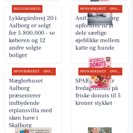
BOLIGMARKED
SPONSORERET
OPSLAGSTAVLEN
Lykkegårdsvej 20 i
AniCura Aalborg
Aalborg er solgt
opfordrer til at
for 5.800.000 - se
dele særlige
køberen og 12
øjeblikke mellem
andre solgte
katte og hunde
boliger
SPONSORERET
OPSLAGSTAVLEN
SPONSORERET
OPSLAGSTAVLEN
Mæglerhuset
SPAR Visse har
Aalborg
fredagstilbud på
præsenterer
friske donuts til 5
indbydende
kroner stykket
etplansvilla med
skøn have i
Skalborg