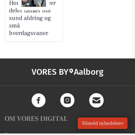
Houen Life Power
deler tanker om
sund aldring og
små
hverdagsvaner
VORES BY
Aalborg
OM VORES DIGITAL
Tilmeld nyhedsbrev
Om os