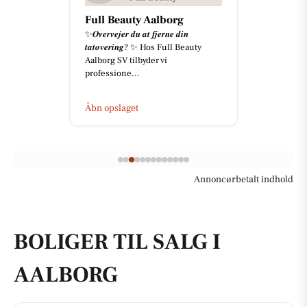
Full Beauty Aalborg
✨𝑶𝒗𝒆𝒓𝒗𝒆𝒋𝒆𝒓 𝒅𝒖 𝒂𝒕 𝒇𝒋𝒆𝒓𝒏𝒆 𝒅𝒊𝒏
𝒕𝒂𝒕𝒐𝒗𝒆𝒓𝒊𝒏𝒈? ✨ Hos Full Beauty
Aalborg SV tilbyder vi
professione...
Åbn opslaget
Annoncørbetalt indhold
BOLIGER TIL SALG I
AALBORG