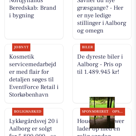
Nordjyllands
Savner du nye
Beredskab: Brand
græsgange? - Her
i bygning
er nye ledige
stillinger i Aalborg
og omegn
JOBNYT
BILER
Kosmetik
De dyreste biler i
servicemedarbejd
Aalborg - Pris op
er med flair for
til 1.489.945 kr!
detaljen søges til
EventForce Retail i
Storkøbenhavn
BOLIGMARKED
SPONSORERET
OPSLAGSTAVLEN
Lykkegårdsvej 20 i
Houen Life Power
Aalborg er solgt
lader op med en