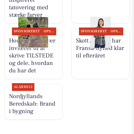
tatovering med
stærke farver
SPONSORERET
OPSLAGSTAVLEN
SPONSORERET
OPSLAGSTAVLEN
Houen Life Power
Skott Aalborg har
inviterer til at
Fransa-nyhed klar
skrive TILSTEDE
til efteråret
og dele, hvordan
du har det
ALARM112
Nordjyllands
Beredskab: Brand
i bygning