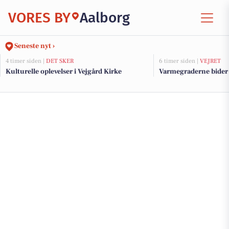
VORES BY
Aalborg
Seneste nyt ›
4 timer siden |
DET SKER
6 timer siden |
VEJRET
Kulturelle oplevelser i Vejgård Kirke
Varmegraderne bider f