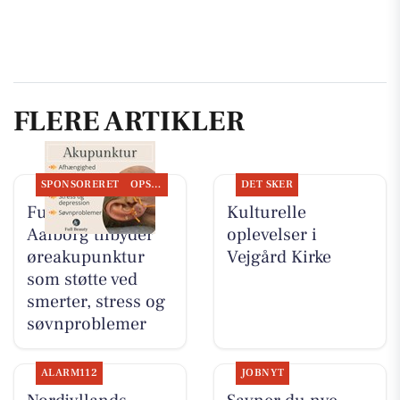
FLERE ARTIKLER
SPONSORERET
OPSLAGSTAVLEN
DET SKER
Full Beauty
Kulturelle
Aalborg tilbyder
oplevelser i
øreakupunktur
Vejgård Kirke
som støtte ved
smerter, stress og
søvnproblemer
ALARM112
JOBNYT