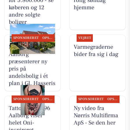
for 5.800.000 - se
rolig søndag
køberen og 12
hjemme
andre solgte
boliger
SPONSORERET
OPSLAGSTAVLEN
VEJRET
Mæglerhuset
Varmegraderne
Aalborg
bider fra sig i dag
præsenterer ny
pris på
andelsbolig i ét
plan i Gl. Hasseris
SPONSORERET
OPSLAGSTAVLEN
SPONSORERET
OPSLAGSTAVLEN
Tattoo Studio 96
Ny video fra
Aalborg viser
Nørris Multifirma
helet Oni-
ApS - Se den her
inspireret