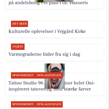
på andelsbolig i ét plan i Gl. Hasseris
DET SKER
Kulturelle oplevelser i Vejgård Kirke
VEJRET
Varmegraderne bider fra sig i dag
SPONSORERET
OPSLAGSTAVLEN
Tattoo Studio 96 Aalborg viser helet Oni-
inspireret tatovering med stærke farver
SPONSORERET
OPSLAGSTAVLEN