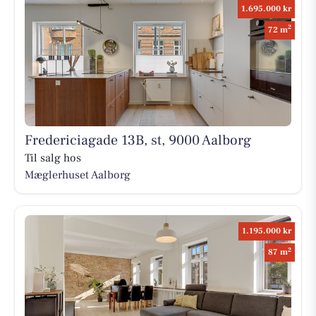
1.695.000 kr
2
72 m
Fredericiagade 13B, st, 9000 Aalborg
Til salg hos
Mæglerhuset Aalborg
1.195.000 kr
2
87 m