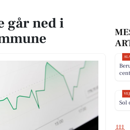
une
 går ned i
ME
ommune
AR
AL
Beru
cent
VE
Sol 