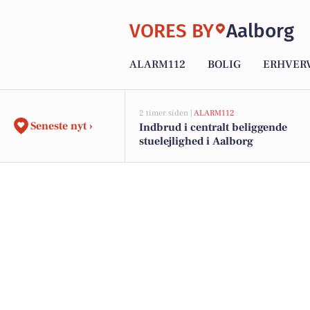
VORES BY
Aalborg
ALARM112
BOLIG
ERHVER
2 timer siden |
ALARM112
Seneste nyt ›
Indbrud i centralt beliggende
stuelejlighed i Aalborg