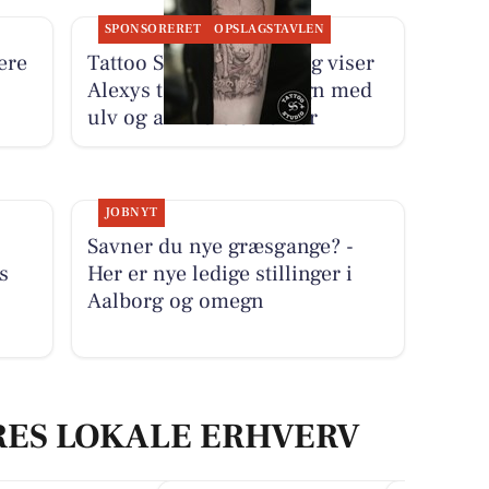
SPONSORERET
OPSLAGSTAVLEN
ere
Tattoo Studio 96 Aalborg viser
Alexys tatoveringsdesign med
ulv og anime-elementer
JOBNYT
Savner du nye græsgange? -
s
Her er nye ledige stillinger i
Aalborg og omegn
RES LOKALE ERHVERV