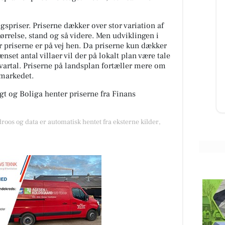
spriser. Priserne dækker over stor variation af
SPAR Visse
tørrelse, stand og så videre. Men udviklingen i
or priserne er på vej hen. Da priserne kun dækker
ekend
😍😍‼️‼️ JA TAK ‼️‼️😍😍 Hej Nyhed i
nset antal villaer vil der på lokalt plan være tale
, der
Danmark !!! (Frost nyhed) De virale
pped
frugtkager er landet i Danmark
kvartal. Priserne på landsplan fortæller mere om
Lige nu hitter...
gmarkedet.
t og Boliga henter priserne fra Finans
Åbn opslaget
droos og data er automatisk hentet fra eksterne kilder,