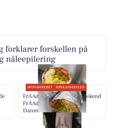
g forklarer forskellen på
og nåleepilering
SPONSORERET
OPSLAGSTAVLEN
de
FrAAderen oplyser, at Weekend
FrAAderen nu bor på
Danmarksgade 27A