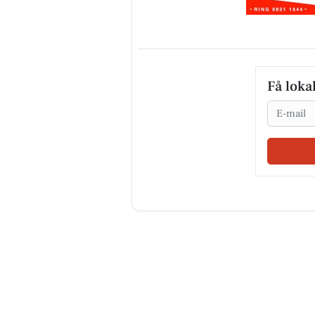
Få loka
Email