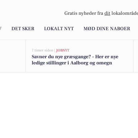
Gratis nyheder fra
dit
lokalområde
V
DET SKER
LOKALT NYT
MØD DINE NABOER
7 timer siden |
JOBNYT
Savner du nye græsgange? - Her er nye
ledige stillinger i Aalborg og omegn