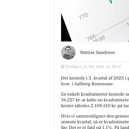
Mattias Sundroos
Torsdag d. 22. feb. 2024 - kl. 08:47
Det kostede i 3. kvartal af 2023 i
kvm. i Aalborg Kommune.
En enkelt kvadratmeter kostede ne
16.227 kr. at købe en kvadratmete
koster således 2.109.510 kr. på la
Hvis vi sammenligner den gennem
seneste kvartal, så er kvadratmete
før. Det er et fald på 1,1%. På l