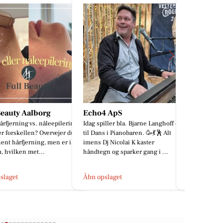
4 ApS
Houen Life Power
Tattoo S
piller bla. Bjarne Langhoff op
Sund aldring starter ikke som 70-
Alexy har s
ns i Pianobaren. 🥳💃🕺 Alt
årig. Den starter mens du smører
hvor en st
Dj Nicolai K kaster
madpakker. Altså, jeg må lige dele
ikoniske a
gn og sparker gang i ...
noget fra i går. Jeg h...
komposition
pslaget
Åbn opslaget
Åbn opslag