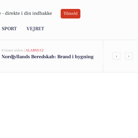
 -
direkte i din indbakke
Tilmeld
SPORT
VEJRET
8 timer siden |
ALARM112
10 timer siden |
A
‹
›
Nordjyllands Beredskab: Brand i bygning
Nordjyllands