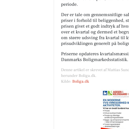
periode.
Der er tale om gennemsnitlige salg
FrAAderen - Kastetvej
priser i forhold til beliggenhed, s
prisen givet et godt indtryk af hv
🚨 Vigtig besked til alle We
over et kvartal og dermed et begræ
FrAAdere 🚨 Er du en af dem
ikke kan få nok af vores Cho
om større udsving fra kvartal til 
Cheese? Så læs lige med....
prisudviklingen generelt på boli
Priserne opdateres kvartalsmæssig
Åbn opslaget
Danmarks Boligmarkedsstatistik.
Denne artikel er skrevet af Mattias Sun
herunder Boliga.dk.
Kilde:
Boliga.dk