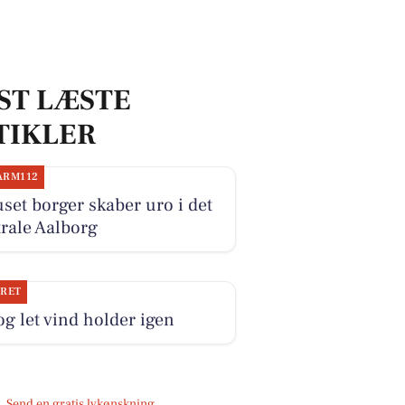
ST LÆSTE
TIKLER
ARM112
set borger skaber uro i det
rale Aalborg
JRET
og let vind holder igen
Send en gratis lykønskning