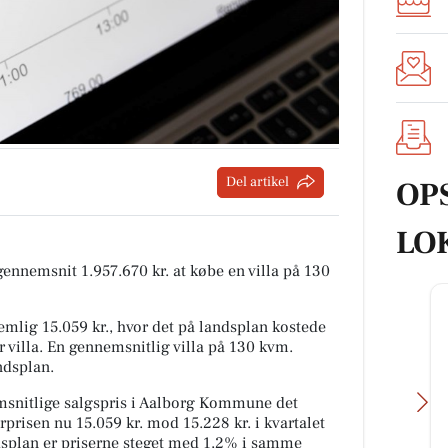
Del artikel
OP
LO
 gennemsnit 1.957.670 kr. at købe en villa på 130
mlig 15.059 kr., hvor det på landsplan kostede
r villa. En gennemsnitlig villa på 130 kvm.
ndsplan.
snitlige salgspris i Aalborg Kommune det
rprisen nu 15.059 kr. mod 15.228 kr. i kvartalet
andsplan er priserne steget med 1,2% i samme