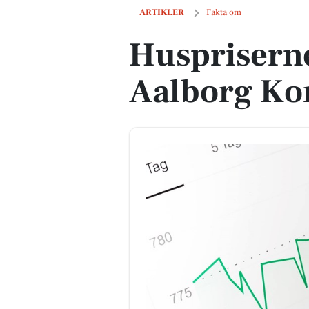
Huspriserne går ned i Aalborg Komm
ARTIKLER
Fakta om
Huspriserne
Aalborg K