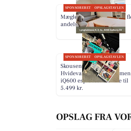
SPONSORERET
OPSLAGSTAVLEN
Mæglerhuset Aalborg har fl
andelsboliger til salg
SPONSORERET
OPSLAGSTAVLEN
Skousen Nørresundby
Hvidevarer tilbyder Siemen
iQ600 espressomaskine til
5.499 kr.
OPSLAG FRA VO