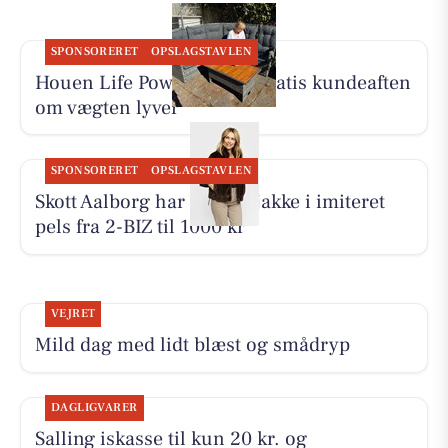
SPONSORERET
OPSLAGSTAVLEN
Houen Life Power holder gratis kundeaften
om vægten lyver
SPONSORERET
OPSLAGSTAVLEN
Skott Aalborg har ny kort jakke i imiteret
pels fra 2-BIZ til 1000 kr
VEJRET
Mild dag med lidt blæst og smådryp
DAGLIGVARER
Salling iskasse til kun 20 kr. og