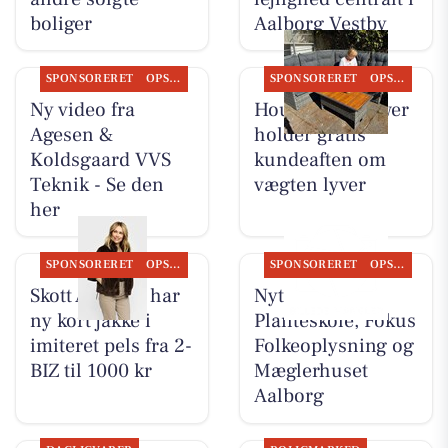
boliger
Aalborg Vestby
SPONSORERET
OPSLAGSTAVLEN
SPONSORERET
OPSLAGSTAVLEN
Ny video fra
Houen Life Power
Agesen &
holder gratis
Koldsgaard VVS
kundeaften om
Teknik - Se den
vægten lyver
her
SPONSORERET
OPSLAGSTAVLEN
SPONSORERET
OPSLAGSTAVLEN
Skott Aalborg har
Nyt fra Gug
ny kort jakke i
Planteskole, Fokus
imiteret pels fra 2-
Folkeoplysning og
BIZ til 1000 kr
Mæglerhuset
Aalborg