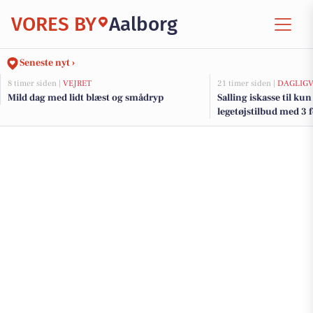
VORES BY
Aalborg
Seneste nyt ›
8 timer siden |
VEJRET
21 timer siden |
DAGLIGV
Mild dag med lidt blæst og smådryp
Salling iskasse til kun
legetøjstilbud med 3 