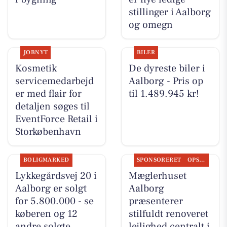
stillinger i Aalborg
og omegn
JOBNYT
BILER
Kosmetik
De dyreste biler i
servicemedarbejd
Aalborg - Pris op
er med flair for
til 1.489.945 kr!
detaljen søges til
EventForce Retail i
Storkøbenhavn
BOLIGMARKED
SPONSORERET
OPSLAGSTAVLEN
Lykkegårdsvej 20 i
Mæglerhuset
Aalborg er solgt
Aalborg
for 5.800.000 - se
præsenterer
køberen og 12
stilfuldt renoveret
andre solgte
lejlighed centralt i