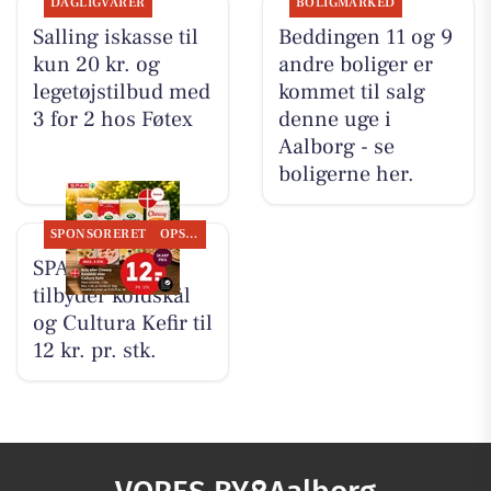
DAGLIGVARER
BOLIGMARKED
Salling iskasse til
Beddingen 11 og 9
kun 20 kr. og
andre boliger er
legetøjstilbud med
kommet til salg
3 for 2 hos Føtex
denne uge i
Aalborg - se
boligerne her.
SPONSORERET
OPSLAGSTAVLEN
SPAR Visse
tilbyder koldskål
og Cultura Kefir til
12 kr. pr. stk.