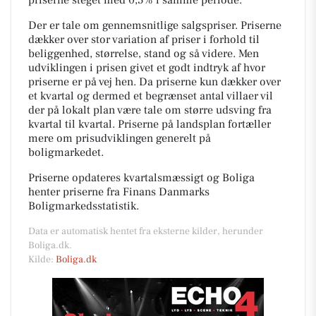
Der er tale om gennemsnitlige salgspriser. Priserne
dækker over stor variation af priser i forhold til
beliggenhed, størrelse, stand og så videre. Men
udviklingen i prisen givet et godt indtryk af hvor
priserne er på vej hen. Da priserne kun dækker over
et kvartal og dermed et begrænset antal villaer vil
der på lokalt plan være tale om større udsving fra
kvartal til kvartal. Priserne på landsplan fortæller
mere om prisudviklingen generelt på
boligmarkedet.
Priserne opdateres kvartalsmæssigt og Boliga
henter priserne fra Finans Danmarks
Boligmarkedsstatistik.
Data er automatisk hentet fra eksterne kilder, herunder
Boliga.dk.
Kilde:
Boliga.dk