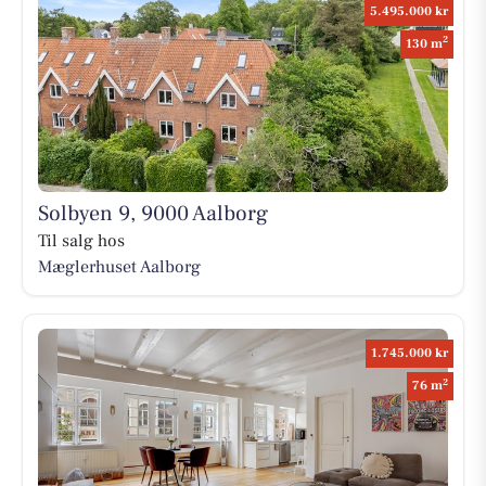
5.495.000 kr
2
130 m
Solbyen 9, 9000 Aalborg
Til salg hos
Mæglerhuset Aalborg
1.745.000 kr
2
76 m