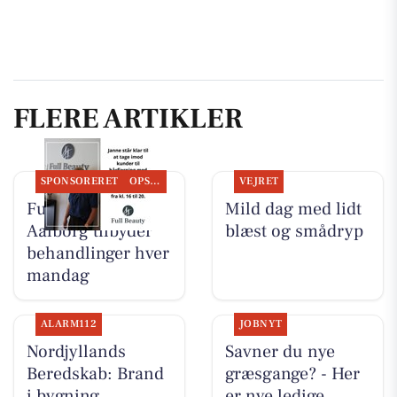
FLERE ARTIKLER
SPONSORERET
OPSLAGSTAVLEN
VEJRET
Full Beauty
Mild dag med lidt
Aalborg tilbyder
blæst og smådryp
behandlinger hver
mandag
ALARM112
JOBNYT
Nordjyllands
Savner du nye
Beredskab: Brand
græsgange? - Her
i bygning
er nye ledige