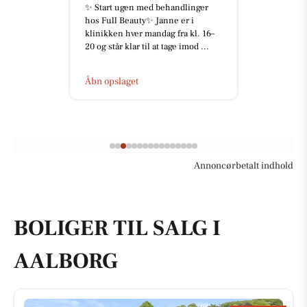
✨ Start ugen med behandlinger
hos Full Beauty✨ Janne er i
klinikken hver mandag fra kl. 16–
20 og står klar til at tage imod ...
Åbn opslaget
Annoncørbetalt indhold
BOLIGER TIL SALG I
AALBORG