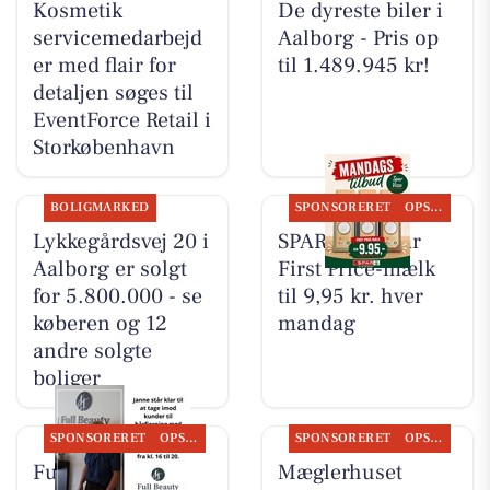
Kosmetik
De dyreste biler i
servicemedarbejd
Aalborg - Pris op
er med flair for
til 1.489.945 kr!
detaljen søges til
EventForce Retail i
Storkøbenhavn
BOLIGMARKED
SPONSORERET
OPSLAGSTAVLEN
Lykkegårdsvej 20 i
SPAR Visse har
Aalborg er solgt
First Price-mælk
for 5.800.000 - se
til 9,95 kr. hver
køberen og 12
mandag
andre solgte
boliger
SPONSORERET
OPSLAGSTAVLEN
SPONSORERET
OPSLAGSTAVLEN
Full Beauty
Mæglerhuset