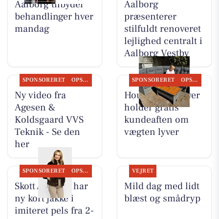
Aalborg tilbyder
Aalborg
behandlinger hver
præsenterer
mandag
stilfuldt renoveret
lejlighed centralt i
Aalborg Vestby
SPONSORERET
OPSLAGSTAVLEN
SPONSORERET
OPSLAGSTAVLEN
Ny video fra
Houen Life Power
Agesen &
holder gratis
Koldsgaard VVS
kundeaften om
Teknik - Se den
vægten lyver
her
SPONSORERET
OPSLAGSTAVLEN
VEJRET
Skott Aalborg har
Mild dag med lidt
ny kort jakke i
blæst og smådryp
imiteret pels fra 2-