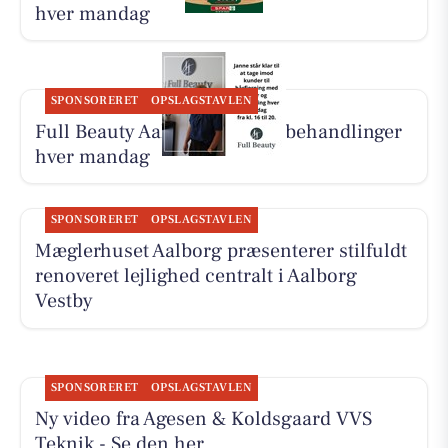
hver mandag
SPONSORERET
OPSLAGSTAVLEN
Full Beauty Aalborg tilbyder behandlinger
hver mandag
SPONSORERET
OPSLAGSTAVLEN
Mæglerhuset Aalborg præsenterer stilfuldt
renoveret lejlighed centralt i Aalborg
Vestby
SPONSORERET
OPSLAGSTAVLEN
Ny video fra Agesen & Koldsgaard VVS
Teknik - Se den her