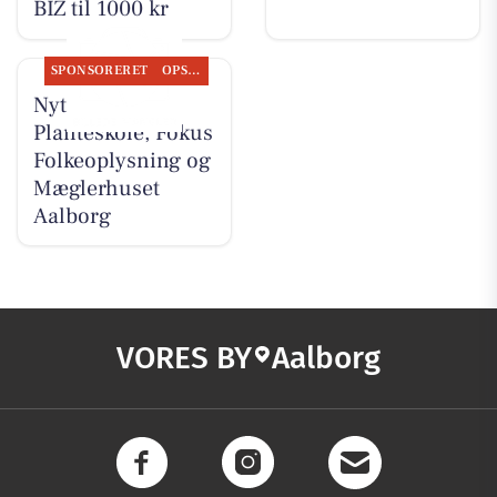
BIZ til 1000 kr
SPONSORERET
OPSLAGSTAVLEN
Nyt fra Gug
Planteskole, Fokus
Folkeoplysning og
Mæglerhuset
Aalborg
VORES BY
Aalborg