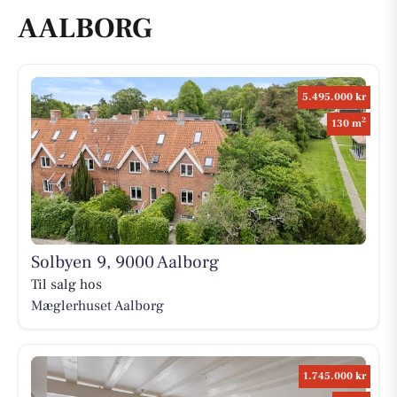
AALBORG
5.495.000 kr
2
130 m
Solbyen 9, 9000 Aalborg
Til salg hos
Mæglerhuset Aalborg
1.745.000 kr