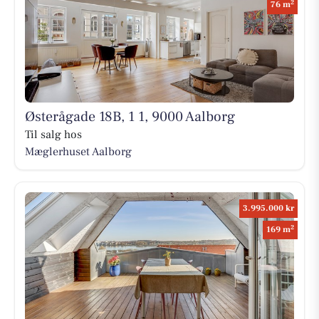
2
76 m
Østerågade 18B, 1 1, 9000 Aalborg
Til salg hos
Mæglerhuset Aalborg
3.995.000 kr
2
169 m