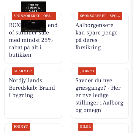
SPONSORERET
OPSLAGSTAVLEN
SPONSORERET
SPONSORERET INDHOLD
BOXEN holder end
Aalborgensere
of summer sale
kan spare penge
med mindst 25%
på deres
rabat på alt i
forsikring
butikken
ALARM112
JOBNYT
Nordjyllands
Savner du nye
Beredskab: Brand
græsgange? - Her
i bygning
er nye ledige
stillinger i Aalborg
og omegn
JOBNYT
BILER