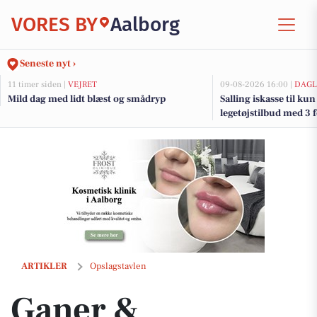
VORES BY
Aalborg
Seneste nyt ›
11 timer siden |
VEJRET
09-08-2026 16:00 |
DAGL
Mild dag med lidt blæst og smådryp
Salling iskasse til kun
legetøjstilbud med 3 
Ganer & Robenhagen hjælper dig med at finde solbrilleglas, der passer 
ARTIKLER
Opslagstavlen
Ganer &