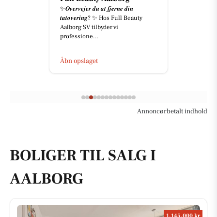
✨𝑶𝒗𝒆𝒓𝒗𝒆𝒋𝒆𝒓 𝒅𝒖 𝒂𝒕 𝒇𝒋𝒆𝒓𝒏𝒆 𝒅𝒊𝒏
𝒕𝒂𝒕𝒐𝒗𝒆𝒓𝒊𝒏𝒈? ✨ Hos Full Beauty
Aalborg SV tilbyder vi
professione...
Åbn opslaget
Annoncørbetalt indhold
BOLIGER TIL SALG I
AALBORG
1.145.000 kr