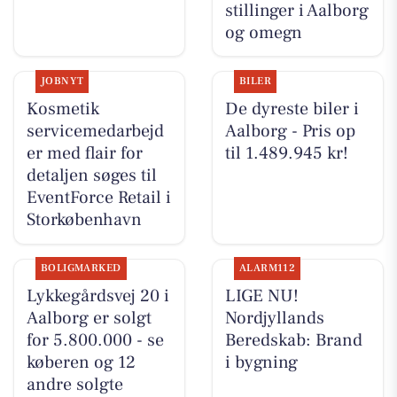
stillinger i Aalborg
og omegn
JOBNYT
BILER
Kosmetik
De dyreste biler i
servicemedarbejd
Aalborg - Pris op
er med flair for
til 1.489.945 kr!
detaljen søges til
EventForce Retail i
Storkøbenhavn
BOLIGMARKED
ALARM112
Lykkegårdsvej 20 i
LIGE NU!
Aalborg er solgt
Nordjyllands
for 5.800.000 - se
Beredskab: Brand
køberen og 12
i bygning
andre solgte