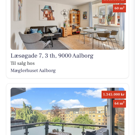
2
60 m
Læsøgade 7, 3 th, 9000 Aalborg
Til salg hos
Mæglerhuset Aalborg
1.345.000 kr
2
64 m