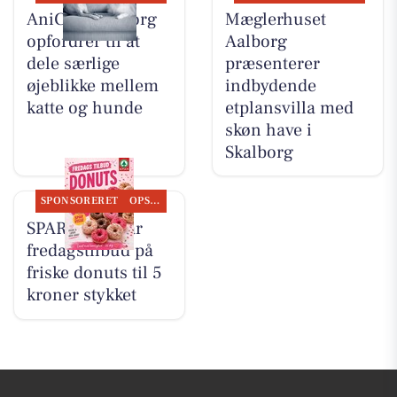
AniCura Aalborg
Mæglerhuset
opfordrer til at
Aalborg
dele særlige
præsenterer
øjeblikke mellem
indbydende
katte og hunde
etplansvilla med
skøn have i
Skalborg
SPONSORERET
OPSLAGSTAVLEN
SPAR Visse har
fredagstilbud på
friske donuts til 5
kroner stykket