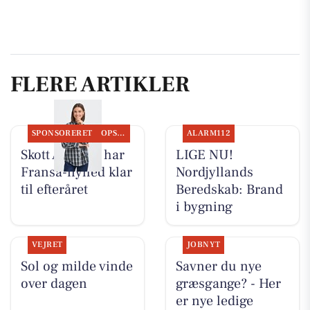
FLERE ARTIKLER
SPONSORERET
OPSLAGSTAVLEN
ALARM112
Skott Aalborg har
LIGE NU!
Fransa-nyhed klar
Nordjyllands
til efteråret
Beredskab: Brand
i bygning
VEJRET
JOBNYT
Sol og milde vinde
Savner du nye
over dagen
græsgange? - Her
er nye ledige