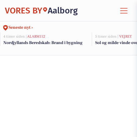
VORES BY
Aalborg
Seneste nyt ›
4 timer siden |
ALARM112
5 timer siden |
VEJRET
Nordjyllands Beredskab: Brand i bygning
Sol og milde vinde ov