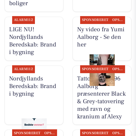
boliger
ALARM112
SPONSORERET
OPSLAGSTAVLEN
LIGE NU!
Ny video fra Yumi
Nordjyllands
Aalborg - Se den
Beredskab: Brand
her
i bygning
ALARM112
SPONSORERET
OPSLAGSTAVLEN
Nordjyllands
Tattoo Studio 96
Beredskab: Brand
Aalborg
i bygning
præsenterer Black
& Grey-tatovering
med ravn og
kranium af Alexy
SPONSORERET
OPSLAGSTAVLEN
SPONSORERET
OPSLAGSTAVLEN