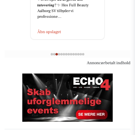
𝒕𝒂𝒕𝒐𝒗𝒆𝒓𝒊𝒏𝒈? ✨ Hos Full Beauty
Aalborg SV tilbyder vi
professione...
Åbn opslaget
Annoncørbetalt indhold