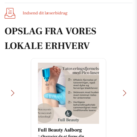
Indsend dit læserbidrag
OPSLAG FRA VORES
LOKALE ERHVERV
Full Beauty Aalborg
✨𝑶𝒗𝒆𝒓𝒗𝒆𝒋𝒆𝒓 𝒅𝒖 𝒂𝒕 𝒇𝒋𝒆𝒓𝒏𝒆 𝒅𝒊𝒏