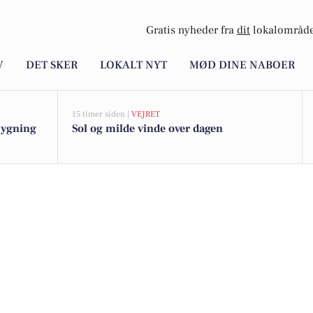
Gratis nyheder fra
dit
lokalområde
V
DET SKER
LOKALT NYT
MØD DINE NABOER
15 timer siden |
VEJRET
bygning
Sol og milde vinde over dagen