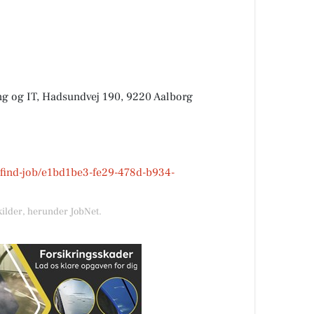
ing og IT, Hadsundvej 190, 9220 Aalborg
k/find-job/e1bd1be3-fe29-478d-b934-
kilder, herunder JobNet.