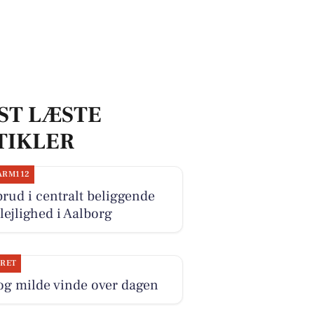
ST LÆSTE
TIKLER
ARM112
rud i centralt beliggende
lejlighed i Aalborg
JRET
og milde vinde over dagen