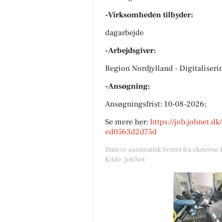
-Virksomheden tilbyder:
dagarbejde
-Arbejdsgiver:
Region Nordjylland - Digitaliser
-Ansøgning:
Ansøgningsfrist: 10-08-2026;
Se mere her:
https://job.jobnet.d
ed0563d2d75d
Data er automatisk hentet fra eksterne 
Kilde: JobNet