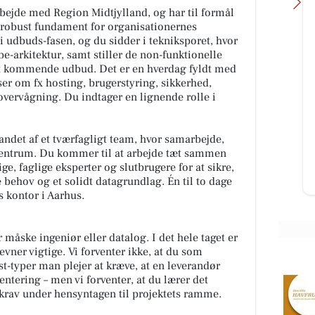
rbejde med Region Midtjylland, og har til formål
obust fundament for organisationernes
i udbuds-fasen, og du sidder i tekniksporet, hvor
e-arkitektur, samt stiller de non-funktionelle
det kommende udbud. Det er en hverdag fyldt med
ser om fx hosting, brugerstyring, sikkerhed,
SPAR Visse
overvågning. Du indtager en lignende rolle i
end
☀️ Weekendhyggen starter med
der
gode tilbud hos SPAR Visse ☀️ Vi
ped
elsker at være den lokale købmand
ndet af et tværfagligt team, hvor samarbejde,
i Visse – og denne weekend e...
entrum. Du kommer til at arbejde tæt sammen
e, faglige eksperter og slutbrugere for at sikre,
Åbn opslaget
e behov og et solidt datagrundlag. Én til to dage
s kontor i Aarhus.
måske ingeniør eller datalog. I det hele taget er
vner vigtige. Vi forventer ikke, at du som
est-typer man plejer at kræve, at en leverandør
tering – men vi forventer, at du lærer det
e krav under hensyntagen til projektets ramme.