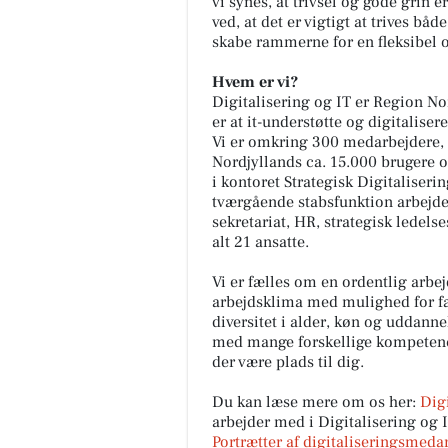
vi synes, at trivsel og gode grin e
ved, at det er vigtigt at trives bå
skabe rammerne for en fleksibel og
Hvem er vi?
Digitalisering og IT er Region No
er at it-understøtte og digitalis
Vi er omkring 300 medarbejdere, s
Nordjyllands ca. 15.000 brugere og
i kontoret Strategisk Digitaliseri
tværgående stabsfunktion arbejder
sekretariat, HR, strategisk ledels
alt 21 ansatte.
Vi er fælles om en ordentlig arbe
arbejdsklima med mulighed for fag
diversitet i alder, køn og uddanne
med mange forskellige kompetence
der være plads til dig.
Du kan læse mere om os her:
Digi
arbejder med i Digitalisering og 
Portrætter af digitaliseringsmeda