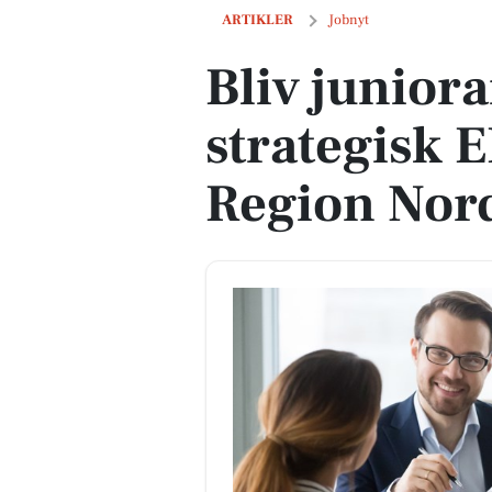
Bliv juniorarkitekt i strategisk ERP-pr
ARTIKLER
Jobnyt
Bliv juniora
strategisk 
Region Nord