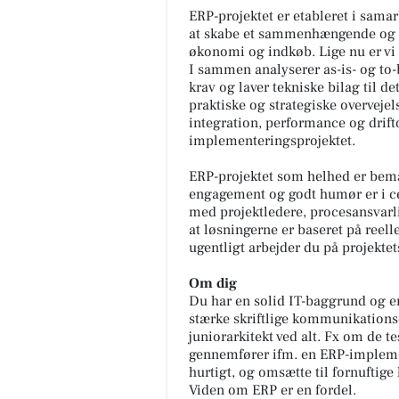
ERP-projektet er etableret i sama
at skabe et sammenhængende og r
økonomi og indkøb. Lige nu er vi 
I sammen analyserer as-is- og to-b
krav og laver tekniske bilag til 
praktiske og strategiske overvejel
FrAAderen - Kastetvej
integration, performance og drift
🚨 Vigtig besked til alle Week
implementeringsprojektet.
FrAAdere 🚨 Er du en af dem, 
ikke kan få nok af vores Chop
ERP-projektet som helhed er bema
Cheese? Så læs lige med....
engagement og godt humør er i c
med projektledere, procesansvarlig
Åbn opslaget
at løsningerne er baseret på reell
ugentligt arbejder du på projektet
Om dig
Du har en solid IT-baggrund og er 
stærke skriftlige kommunikationse
juniorarkitekt ved alt. Fx om de t
gennemfører ifm. en ERP-implemen
hurtigt, og omsætte til fornuftig
Viden om ERP er en fordel.