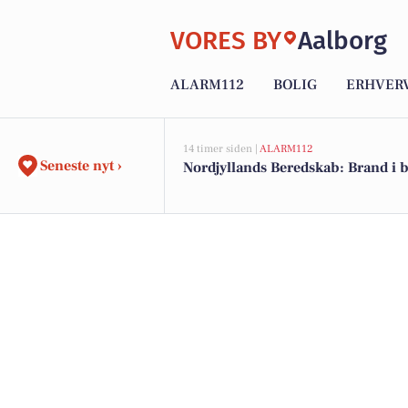
VORES BY
Aalborg
ALARM112
BOLIG
ERHVER
14 timer siden |
ALARM112
Seneste nyt ›
Nordjyllands Beredskab: Brand i 