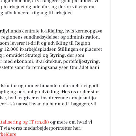
r afgørende for, at vi fungerer godt på jobbet. Vi
de på arbejdet og udenfor, og derfor vil vi gerne
 afbalanceret tilgang til arbejdet.
rdjyllands centrale it-afdeling, hvis kerneopgave
ere regionens sundhedsydelser og administration.
om leverer it-drift og udvikling til Region
 12.000 it-arbejdspladser. Stillingen er placeret
ng i området Strategi og Styring, der som
 med økonomi, it-arkitektur, porteføljestyring,
esstøtte samt forretningsanalyser. Området har i
jdskultur og møder hinanden uformelt i et godt
lig og personlig udvikling. Hos os er der stor
lse, hvilket giver et inspirerende arbejdsmiljø
r – så uanset hvad du har med i bagagen, vil
talisering og IT (rn.dk)
og mere om hvad vi
IT via vores medarbejderportrætter her:
rbejdere