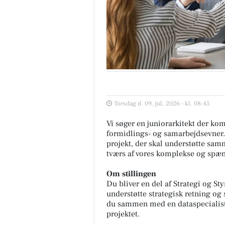
Torsdag d. 09. jul. 2026 - kl. 08:45
Vi søger en juniorarkitekt der k
formidlings- og samarbejdsevner. 
projekt, der skal understøtte s
tværs af vores komplekse og spæ
Om stillingen
Du bliver en del af Strategi og St
understøtte strategisk retning og
du sammen med en dataspecialist o
projektet.