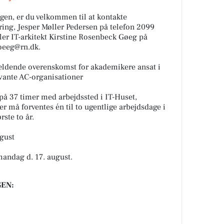
gen, er du velkommen til at kontakte
yring, Jesper Møller Pedersen på telefon 2099
ler IT-arkitekt Kirstine Rosenbeck Gøeg på
goeeg@rn.dk.
gældende overenskomst for akademikere ansat i
vante AC-organisationer
 på 37 timer med arbejdssted i IT-Huset,
 må forventes én til to ugentlige arbejdsdage i
ste to år.
gust
mandag d. 17. august.
EN: