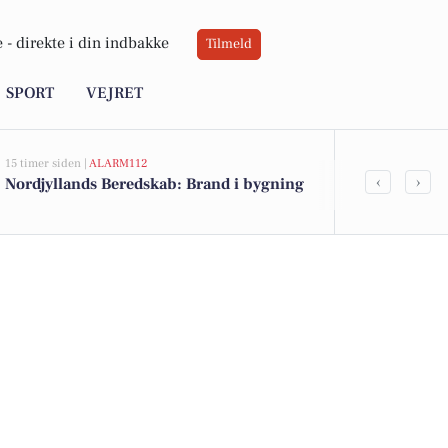
 -
direkte i din indbakke
Tilmeld
SPORT
VEJRET
15 timer siden |
ALARM112
15 timer siden |
A
‹
›
Nordjyllands Beredskab: Brand i bygning
Nordjyllands