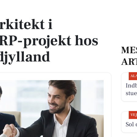
ojekt hos Region Nordjylland
rkitekt i
ERP-projekt hos
ME
jylland
AR
AL
Indb
stue
VE
Sol 