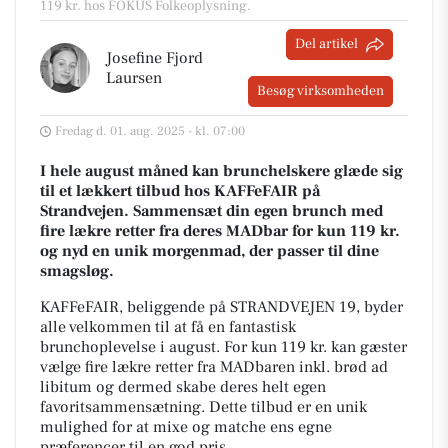
119 kr. hos FOKUS Folkeoplysning.
Del artikel
Josefine Fjord
Laursen
Besøg virksomheden
Fredag d. 01. aug. 2025 - kl. 07:00
I hele august måned kan brunchelskere glæde sig
til et lækkert tilbud hos KAFFeFAIR på
Strandvejen. Sammensæt din egen brunch med
fire lækre retter fra deres MADbar for kun 119 kr.
og nyd en unik morgenmad, der passer til dine
smagsløg.
KAFFeFAIR, beliggende på STRANDVEJEN 19, byder
alle velkommen til at få en fantastisk
brunchoplevelse i august. For kun 119 kr. kan gæster
vælge fire lækre retter fra MADbaren inkl. brød ad
libitum og dermed skabe deres helt egen
favoritsammensætning
. Dette tilbud er en unik
mulighed for at mixe og matche ens egne
præferencer til en god pris.