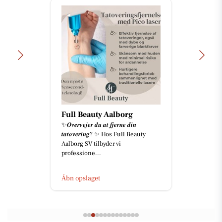
Full Beauty Aalborg
✨𝑶𝒗𝒆𝒓𝒗𝒆𝒋𝒆𝒓 𝒅𝒖 𝒂𝒕 𝒇𝒋𝒆𝒓𝒏𝒆 𝒅𝒊𝒏
𝒕𝒂𝒕𝒐𝒗𝒆𝒓𝒊𝒏𝒈? ✨ Hos Full Beauty
Aalborg SV tilbyder vi
professione...
Åbn opslaget