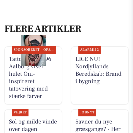
FLERE ARTIKLER
SPONSORERET
OPSLAGSTAVLEN
ALARM112
Tattoo Studio 96
LIGE NU!
Aalborg viser
Nordjyllands
helet Oni-
Beredskab: Brand
inspireret
i bygning
tatovering med
stærke farver
VEJRET
JOBNYT
Sol og milde vinde
Savner du nye
over dagen
græsgange? - Her