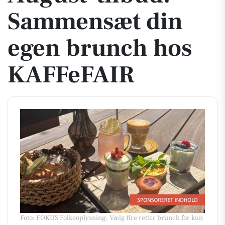
Sammensæt din
egen brunch hos
KAFFeFAIR
Foto: FOKUS Folkeoplysning
.
Vælg fire retter brunch for kun