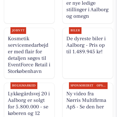
er nye ledige
stillinger i Aalborg
og omegn
JOBNYT
BILER
Kosmetik
De dyreste biler i
servicemedarbejd
Aalborg - Pris op
er med flair for
til 1.489.945 kr!
detaljen søges til
EventForce Retail i
Storkøbenhavn
BOLIGMARKED
SPONSORERET
OPSLAGSTAVLEN
Lykkegårdsvej 20 i
Ny video fra
Aalborg er solgt
Nørris Multifirma
for 5.800.000 - se
ApS - Se den her
køberen og 12