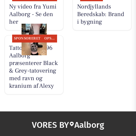
Ny video fra Yumi
Nordjyllands
Aalborg - Se den
Beredskab: Brand
her
i bygning
SPONSORERET
OPSLAGSTAVLEN
Tattoo Studio 96
Aalborg
præsenterer Black
& Grey-tatovering
med ravn og
kranium af Alexy
VORES BY
Aalborg