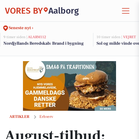
VORES BY
Aalborg
Seneste nyt ›
9 timer siden |
ALARM112
10 timer siden |
VEJRET
Nordjyllands Beredskab: Brand i bygning
Sol og milde vinde ov
August-tilbud: Sammensæt din egen brunch hos KAFFeFAIR
ARTIKLER
Erhverv
August-tilbud: