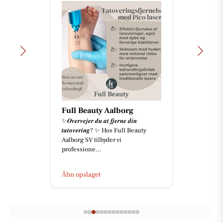
Full Beauty Aalborg
✨𝑶𝒗𝒆𝒓𝒗𝒆𝒋𝒆𝒓 𝒅𝒖 𝒂𝒕 𝒇𝒋𝒆𝒓𝒏𝒆 𝒅𝒊𝒏
𝒕𝒂𝒕𝒐𝒗𝒆𝒓𝒊𝒏𝒈? ✨ Hos Full Beauty
Aalborg SV tilbyder vi
professione...
Åbn opslaget