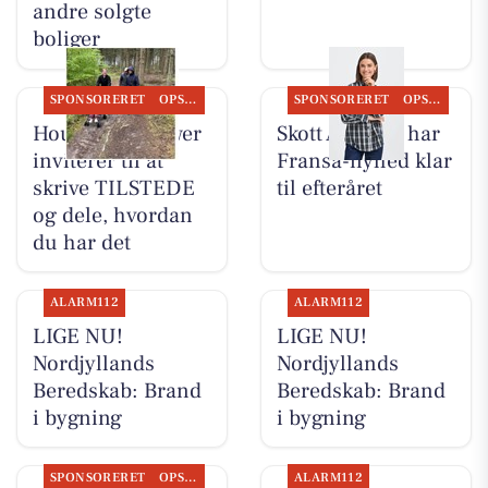
andre solgte
boliger
SPONSORERET
OPSLAGSTAVLEN
SPONSORERET
OPSLAGSTAVLEN
Houen Life Power
Skott Aalborg har
inviterer til at
Fransa-nyhed klar
skrive TILSTEDE
til efteråret
og dele, hvordan
du har det
ALARM112
ALARM112
LIGE NU!
LIGE NU!
Nordjyllands
Nordjyllands
Beredskab: Brand
Beredskab: Brand
i bygning
i bygning
SPONSORERET
OPSLAGSTAVLEN
ALARM112