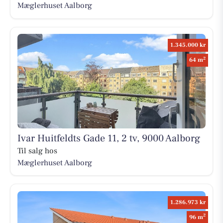
Mæglerhuset Aalborg
1.345.000 kr
2
64 m
Ivar Huitfeldts Gade 11, 2 tv, 9000 Aalborg
Til salg hos
Mæglerhuset Aalborg
1.286.973 kr
2
96 m