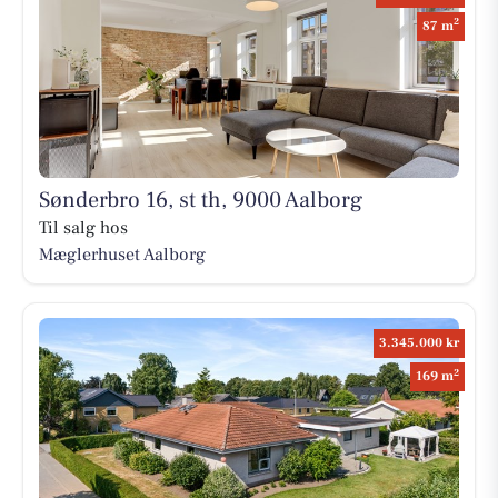
2
87 m
Sønderbro 16, st th, 9000 Aalborg
Til salg hos
Mæglerhuset Aalborg
3.345.000 kr
2
169 m