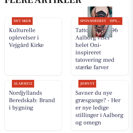
DET SKER
SPONSORERET
OPSLAGSTAVLEN
Kulturelle
Tattoo Studio 96
oplevelser i
Aalborg viser
Vejgård Kirke
helet Oni-
inspireret
tatovering med
stærke farver
ALARM112
JOBNYT
Nordjyllands
Savner du nye
Beredskab: Brand
græsgange? - Her
i bygning
er nye ledige
stillinger i Aalborg
og omegn