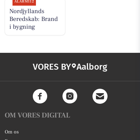
ALARM112
Nordjyllands
Beredskab: Brand
i bygning
VORES BY
Aalborg
OM VORES DIGITAL
Om os