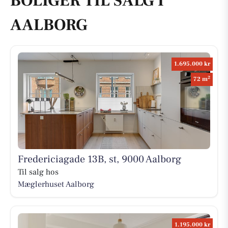
BOLIGER TIL SALG I
AALBORG
1.695.000 kr
2
72 m
Fredericiagade 13B, st, 9000 Aalborg
Til salg hos
Mæglerhuset Aalborg
1.195.000 kr