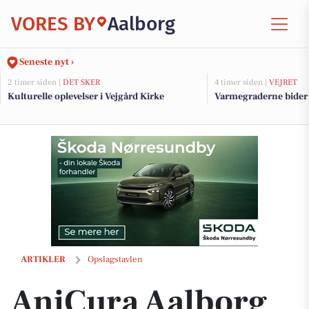
VORES BY
Aalborg
Seneste nyt ›
2 timer siden |
DET SKER
4 timer siden |
VEJRET
Kulturelle oplevelser i Vejgård Kirke
Varmegraderne bider f
AniCura Aalborg giver råd om beskyttelse mod flåter
ARTIKLER
Opslagstavlen
AniCura Aalborg