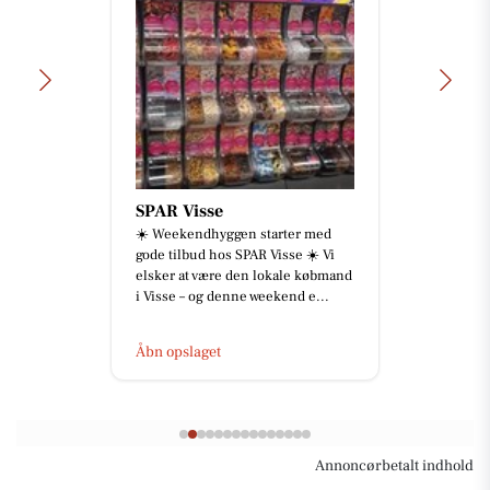
Full Beauty Aalborg
✨𝑶𝒗𝒆𝒓𝒗𝒆𝒋𝒆𝒓 𝒅𝒖 𝒂𝒕 𝒇𝒋𝒆𝒓𝒏𝒆 𝒅𝒊𝒏
𝒕𝒂𝒕𝒐𝒗𝒆𝒓𝒊𝒏𝒈? ✨ Hos Full Beauty
Aalborg SV tilbyder vi
professione...
Åbn opslaget
Annoncørbetalt indhold