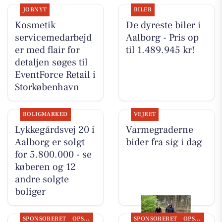
JOBNYT
BILER
Kosmetik
De dyreste biler i
servicemedarbejd
Aalborg - Pris op
er med flair for
til 1.489.945 kr!
detaljen søges til
EventForce Retail i
Storkøbenhavn
BOLIGMARKED
VEJRET
Lykkegårdsvej 20 i
Varmegraderne
Aalborg er solgt
bider fra sig i dag
for 5.800.000 - se
køberen og 12
andre solgte
boliger
SPONSORERET
OPSLAGSTAVLEN
SPONSORERET
OPSLAGSTAVLEN