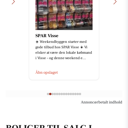
Full Beauty Aalborg
✨𝑶𝒗𝒆𝒓𝒗𝒆𝒋𝒆𝒓 𝒅𝒖 𝒂𝒕 𝒇𝒋𝒆𝒓𝒏𝒆 𝒅𝒊𝒏
𝒕𝒂𝒕𝒐𝒗𝒆𝒓𝒊𝒏𝒈? ✨ Hos Full Beauty
Aalborg SV tilbyder vi
professione...
Åbn opslaget
Annoncørbetalt indhold