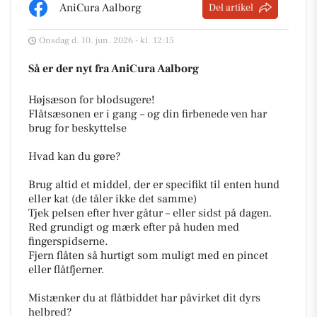
AniCura Aalborg
Del artikel
Onsdag d. 10. jun. 2026 - kl. 12:15
Så er der nyt fra AniCura Aalborg
Højsæson for blodsugere!
Flåtsæsonen er i gang – og din firbenede ven har
brug for beskyttelse
Hvad kan du gøre?
Brug altid et middel, der er specifikt til enten hund
eller kat (de tåler ikke det samme)
Tjek pelsen efter hver gåtur – eller sidst på dagen.
Red grundigt og mærk efter på huden med
fingerspidserne.
Fjern flåten så hurtigt som muligt med en pincet
eller flåtfjerner.
Mistænker du at flåtbiddet har påvirket dit dyrs
helbred?