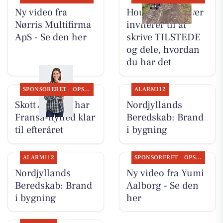
Ny video fra
Houen Life Power
Nørris Multifirma
inviterer til at
ApS - Se den her
skrive TILSTEDE
og dele, hvordan
du har det
SPONSORERET
OPSLAGSTAVLEN
ALARM112
Skott Aalborg har
Nordjyllands
Fransa-nyhed klar
Beredskab: Brand
til efteråret
i bygning
ALARM112
SPONSORERET
OPSLAGSTAVLEN
Nordjyllands
Ny video fra Yumi
Beredskab: Brand
Aalborg - Se den
i bygning
her