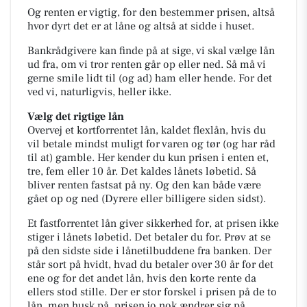
Og renten er vigtig, for den bestemmer prisen, altså
hvor dyrt det er at låne og altså at sidde i huset.
Bankrådgivere kan finde på at sige, vi skal vælge lån
ud fra, om vi tror renten går op eller ned. Så må vi
gerne smile lidt til (og ad) ham eller hende. For det
ved vi, naturligvis, heller ikke.
Vælg det rigtige lån
Overvej et kortforrentet lån, kaldet flexlån, hvis du
vil betale mindst muligt for varen og tør (og har råd
til at) gamble. Her kender du kun prisen i enten et,
tre, fem eller 10 år. Det kaldes lånets løbetid. Så
bliver renten fastsat på ny. Og den kan både være
gået op og ned (Dyrere eller billigere siden sidst).
Et fastforrentet lån giver sikkerhed for, at prisen ikke
stiger i lånets løbetid. Det betaler du for. Prøv at se
på den sidste side i lånetilbuddene fra banken. Der
står sort på hvidt, hvad du betaler over 30 år for det
ene og for det andet lån, hvis den korte rente da
ellers stod stille. Der er stor forskel i prisen på de to
lån, men husk på, prisen jo nok ændrer sig på