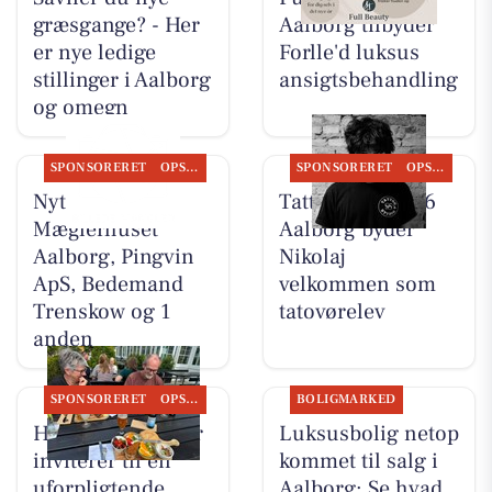
græsgange? - Her
Aalborg tilbyder
er nye ledige
Forlle'd luksus
stillinger i Aalborg
ansigtsbehandling
og omegn
SPONSORERET
OPSLAGSTAVLEN
SPONSORERET
OPSLAGSTAVLEN
Nyt fra
Tattoo Studio 96
Mæglerhuset
Aalborg byder
Aalborg, Pingvin
Nikolaj
ApS, Bedemand
velkommen som
Trenskow og 1
tatovørelev
anden
SPONSORERET
OPSLAGSTAVLEN
BOLIGMARKED
Houen Life Power
Luksusbolig netop
inviterer til en
kommet til salg i
uforpligtende
Aalborg: Se hvad