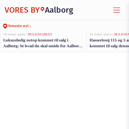
VORES BY
Aalborg
Seneste nyt ›
16 timer siden |
BOLIGMARKED
16 timer siden |
BOLIGM
Luksusbolig netop kommet til salg i
Hasserisvej 115 og 5 a
Aalborg: Se hvad du skal smide for Aalborgs
kommet til salg denne
dyreste adresser her
boligerne her.