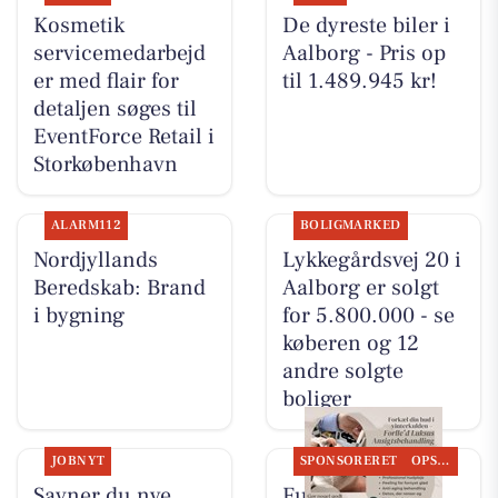
Kosmetik
De dyreste biler i
servicemedarbejd
Aalborg - Pris op
er med flair for
til 1.489.945 kr!
detaljen søges til
EventForce Retail i
Storkøbenhavn
ALARM112
BOLIGMARKED
Nordjyllands
Lykkegårdsvej 20 i
Beredskab: Brand
Aalborg er solgt
i bygning
for 5.800.000 - se
køberen og 12
andre solgte
boliger
JOBNYT
SPONSORERET
OPSLAGSTAVLEN
Savner du nye
Full Beauty