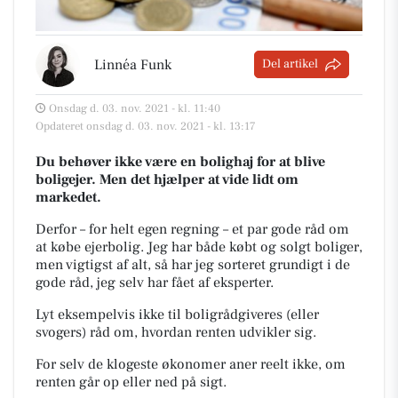
Linnéa Funk
Del artikel
Onsdag d. 03. nov. 2021 - kl. 11:40
Opdateret onsdag d. 03. nov. 2021 - kl. 13:17
Du behøver ikke være en bolighaj for at blive
boligejer. Men det hjælper at vide lidt om
markedet.
Derfor – for helt egen regning – et par gode råd om
at købe ejerbolig. Jeg har både købt og solgt boliger,
men vigtigst af alt, så har jeg sorteret grundigt i de
gode råd, jeg selv har fået af eksperter.
Lyt eksempelvis ikke til boligrådgiveres (eller
svogers) råd om, hvordan renten udvikler sig.
For selv de klogeste økonomer aner reelt ikke, om
renten går op eller ned på sigt.