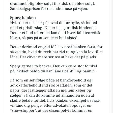
drømmebolig blev solgt til sidst, den blev solgt.
Samt salgsprisen for de andre huse på vejen.
Spørg banken
Hvis du er usikker på, hvad du tør byde, så indled
med et prisforslag. Det er ikke juridisk bindende.
Det er et bud (eller det kan det i hvert fald teoretisk
blive), så pas på at sende et bud afsted.
Det er derimod en god idé at være i banken først, for
så ved du, hvad du reelt har råd til og kan få lov til at
låne. Det virker mere seriøst at have det på plads.
Spørg gerne i to banker. Der kan være stor forskel
på, hvilket beløb du kan låne i bank 1 og bank 2.
Få som en selvfølge både et bankforbehold og
advokatforbehold ind i købsaftalen, som er det
papir, der fastlægger aftalen mellem køber og
sælger. Så kan du komme ud af handlen uden at
skulle betale for det, hvis banken eksempelvis ikke
vil låne dig penge, eller advokaten opdager en
”showstopper”, at der eksempelvis kommer en