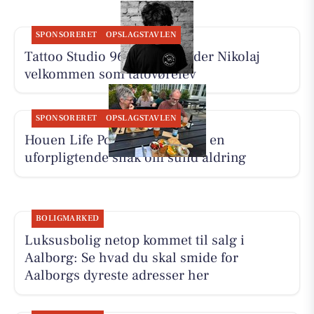
SPONSORERET
OPSLAGSTAVLEN
Tattoo Studio 96 Aalborg byder Nikolaj
velkommen som tatovørelev
SPONSORERET
OPSLAGSTAVLEN
Houen Life Power inviterer til en
uforpligtende snak om sund aldring
BOLIGMARKED
Luksusbolig netop kommet til salg i
Aalborg: Se hvad du skal smide for
Aalborgs dyreste adresser her