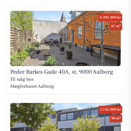
2.495.000 kr
2
87 m
Peder Barkes Gade 40A, st, 9000 Aalborg
Til salg hos
Mæglerhuset Aalborg
1.745.000 kr
2
96 m