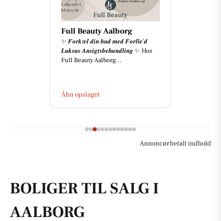
Full Beauty Aalborg
✨ 𝑭𝒐𝒓𝒌æ𝒍 𝒅𝒊𝒏 𝒉𝒖𝒅 𝒎𝒆𝒅 𝑭𝒐𝒓𝒍𝒍𝒆’𝒅
𝑳𝒖𝒌𝒔𝒖𝒔 𝑨𝒏𝒔𝒊𝒈𝒕𝒔𝒃𝒆𝒉𝒂𝒏𝒅𝒍𝒊𝒏𝒈 ✨ Hos
Full Beauty Aalborg...
Åbn opslaget
Annoncørbetalt indhold
BOLIGER TIL SALG I
AALBORG