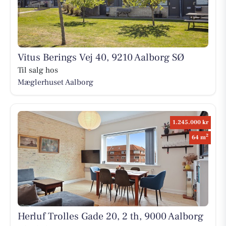
Vitus Berings Vej 40, 9210 Aalborg SØ
Til salg hos
Mæglerhuset Aalborg
1.245.000 kr
2
64 m
Herluf Trolles Gade 20, 2 th, 9000 Aalborg