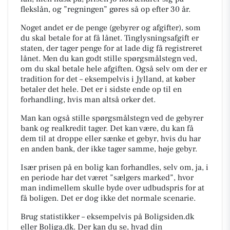
flekslån, og ”regningen” gøres så op efter 30 år.
Noget andet er de penge (gebyrer og afgifter), som
du skal betale for at få lånet. Tinglysningsafgift er
staten, der tager penge for at lade dig få registreret
lånet. Men du kan godt stille spørgsmålstegn ved,
om du skal betale hele afgiften. Også selv om der er
tradition for det – eksempelvis i Jylland, at køber
betaler det hele. Det er i sidste ende op til en
forhandling, hvis man altså orker det.
Man kan også stille spørgsmålstegn ved de gebyrer
bank og realkredit tager. Det kan være, du kan få
dem til at droppe eller sænke et gebyr, hvis du har
en anden bank, der ikke tager samme, høje gebyr.
Især prisen på en bolig kan forhandles, selv om, ja, i
en periode har det været ”sælgers marked”, hvor
man indimellem skulle byde over udbudspris for at
få boligen. Det er dog ikke det normale scenarie.
Brug statistikker – eksempelvis på Boligsiden.dk
eller Boliga.dk. Der kan du se, hvad din