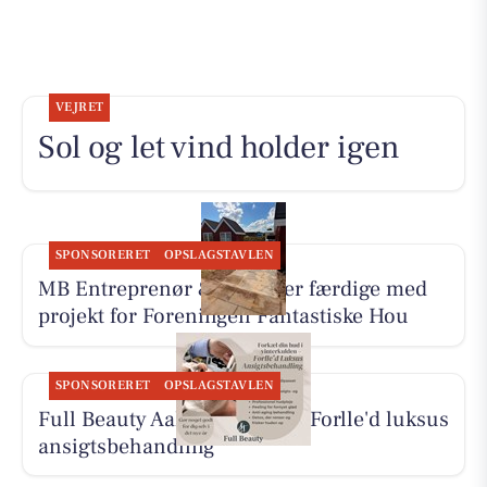
VEJRET
Sol og let vind holder igen
SPONSORERET
OPSLAGSTAVLEN
MB Entreprenør & Anlæg er færdige med
projekt for Foreningen Fantastiske Hou
SPONSORERET
OPSLAGSTAVLEN
Full Beauty Aalborg tilbyder Forlle'd luksus
ansigtsbehandling