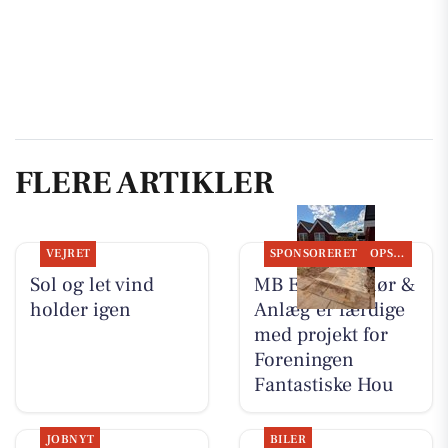
FLERE ARTIKLER
VEJRET
SPONSORERET
OPSLAGSTAVLEN
Sol og let vind
MB Entreprenør &
holder igen
Anlæg er færdige
med projekt for
Foreningen
Fantastiske Hou
JOBNYT
BILER