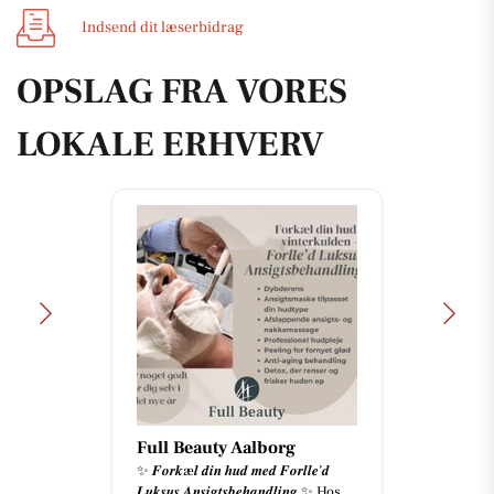
Indsend dit læserbidrag
OPSLAG FRA VORES
LOKALE ERHVERV
Full Beauty Aalborg
✨ 𝑭𝒐𝒓𝒌æ𝒍 𝒅𝒊𝒏 𝒉𝒖𝒅 𝒎𝒆𝒅 𝑭𝒐𝒓𝒍𝒍𝒆’𝒅
𝑳𝒖𝒌𝒔𝒖𝒔 𝑨𝒏𝒔𝒊𝒈𝒕𝒔𝒃𝒆𝒉𝒂𝒏𝒅𝒍𝒊𝒏𝒈 ✨ Hos