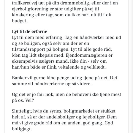
trafikeret vej tæt på din drømmebolig, eller der i en
ejerboligforening er stor udgifter på vej til
kloakering eller tag, som du ikke har luft til i dit
budget.
Lyt til de erfarne
Lyt til dem med erfaring. Tag en håndværker med ud
og se boligen, også selv om der er en
tilstandsrapport på boligen. Lyt til alle gode råd.
Men tag lidt skepsis med. Ejendomsmægleren er
eksempelvis sælgers mand, ikke din - selv om
han/hun både er flink, veltalende og velklædt.
Banker vil gerne låne penge ud og tjene på det. Det
samme vil håndværkerne og så videre.
Og det er jo fair nok, men de behøver ikke tjene mest
på os. Vel?
Slutteligt; hvis du synes, boligmarkedet er stukket
helt af, så er der andelsboliger og lejeboliger. Dem
må vi give gode råd om en anden, god gang. God
boligjagt.