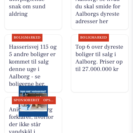
snak om sund
du skal smide for
aldring
Aalborgs dyreste
adresser her
BOLIGMARKED
BOLIGMARKED
Hasserisvej 115 og
Top 6 over dyreste
5 andre boliger er
boliger til salg i
kommet til salg
Aalborg. Priser op
denne uge i
til 27.000.000 kr
Aalborg - se
boligerne her.
SPONSORERET
OPSLAGSTAVLEN
AniCura Aalborg
forklarer, hvorfor
der ikke står
vandskål i